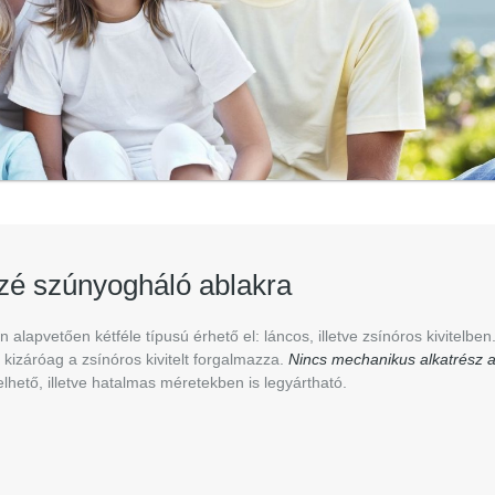
szé szúnyogháló ablakra
n alapvetően kétféle típusú érhető el: láncos, illetve zsínóros kivitelben
kizáróag a zsínóros kivitelt forgalmazza.
Nincs mechanikus alkatrész a
elhető, illetve hatalmas méretekben is legyártható.