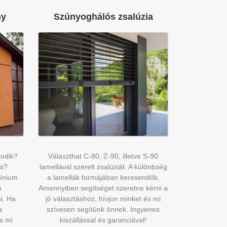
ny
Szúnyoghálós zsalúzia
odik?
Választhat C-80, Z-90, illetve S-90
is?
lamellával szerelt zsalúziát. A különbség
ínium
a lamellák formájában keresendők.
n
Amennyiben segítséget szeretne kérni a
i. Ha
jó választáshoz, hívjon minket és mi
a
szívesen segítünk önnek. Ingyenes
s mi
kiszállással és garanciával!