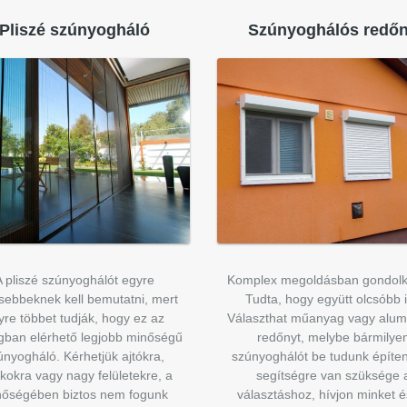
Pliszé szúnyogháló
Szúnyoghálós redő
A pliszé szúnyoghálót egyre
Komplex megoldásban gondolk
sebbeknek kell bemutatni, mert
Tudta, hogy együtt olcsóbb 
yre többet tudják, hogy ez az
Választhat műanyag vagy alum
gban elérhető legjobb minőségű
redőnyt, melybe bármilye
únyogháló. Kérhetjük ajtókra,
szúnyoghálót be tudunk építen
kokra vagy nagy felületekre, a
segítségre van szüksége 
őségében biztos nem fogunk
választáshoz, hívjon minket é