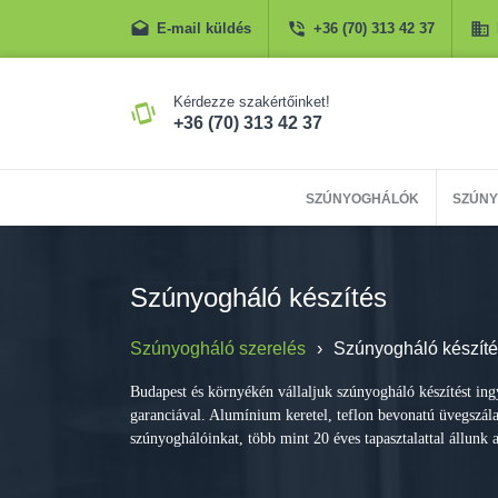
E-mail küldés
+36 (70) 313 42 37
Kérdezze szakértőinket!
+36 (70) 313 42 37
SZÚNYOGHÁLÓK
SZÚNY
Szúnyogháló készítés
Szúnyogháló szerelés
›
Szúnyogháló készít
Budapest és környékén vállaljuk szúnyogháló készítést ingy
garanciával. Alumínium keretel, teflon bevonatú üvegszál
szúnyoghálóinkat, több mint 20 éves tapasztalattal állunk 