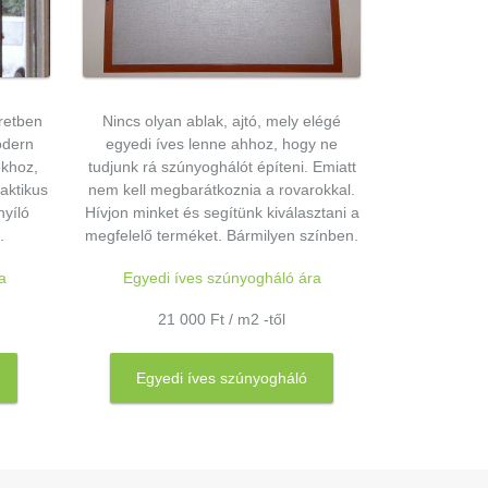
retben
Nincs olyan ablak, ajtó, mely elégé
odern
egyedi íves lenne ahhoz, hogy ne
ókhoz,
tudjunk rá szúnyoghálót építeni. Emiatt
aktikus
nem kell megbarátkoznia a rovarokkal.
nyíló
Hívjon minket és segítünk kiválasztani a
.
megfelelő terméket. Bármilyen színben.
a
Egyedi íves szúnyogháló ára
21 000 Ft / m2 -től
Egyedi íves szúnyogháló