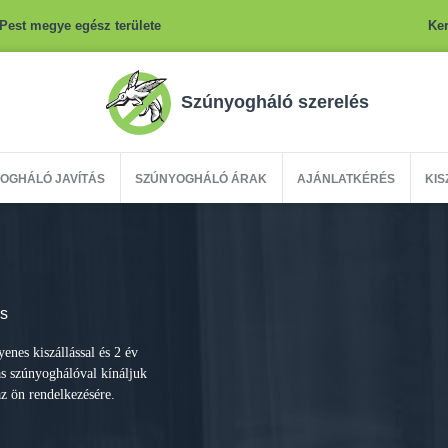
Pest megye egész területe
Ker
Szúnyogháló szerelés
OGHÁLÓ JAVÍTÁS
SZÚNYOGHÁLÓ ÁRAK
AJÁNLATKÉRÉS
KIS
és
enes kiszállással és 2 év
as szúnyoghálóval kínáljuk
az ön rendelkezésére.