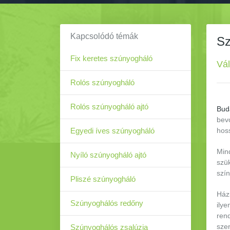
Kapcsolódó témák
Sz
Fix keretes szúnyogháló
Vál
Rolós szúnyogháló
Rolós szúnyogháló ajtó
Buda
bev
Egyedi íves szúnyogháló
hoss
Min
Nyíló szúnyogháló ajtó
szü
szín
Pliszé szúnyogháló
Házi
Szúnyoghálós redőny
ily
rend
szer
Szúnyoghálós zsalúzia