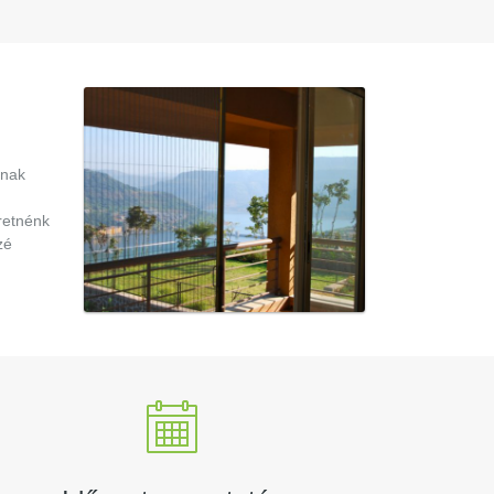
ának
retnénk
zé