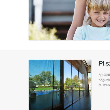
Pli
A piaco
cégünk 
felszer