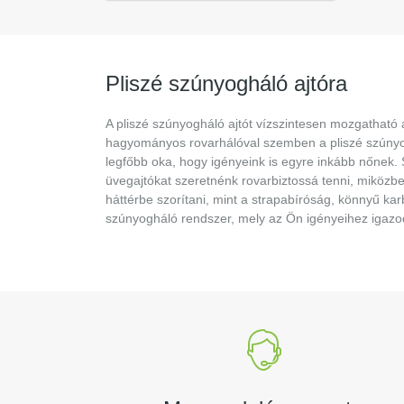
Pliszé szúnyogháló ajtóra
A pliszé szúnyogháló ajtót vízszintesen mozgatható
hagyományos rovarhálóval szemben a pliszé szúnyogh
legfőbb oka, hogy igényeink is egyre inkább nőnek.
üvegajtókat szeretnénk rovarbiztossá tenni, miközb
háttérbe szorítani, mint a strapabíróság, könnyű ka
szúnyogháló rendszer, mely az Ön igényeihez igazodv