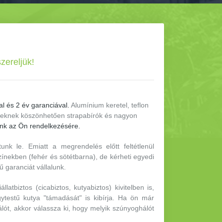
szereljük!
l és 2 év garanciával.
Alumínium keretel, teflon
zeknek köszönhetően strapabírók és nagyon
lunk az Ön rendelkezésére.
k le. Emiatt a megrendelés előtt feltétlenül
zínekben (fehér és sötétbarna), de kérheti egyedi
ű garanciát vállalunk.
latbiztos (cicabiztos, kutyabiztos) kivitelben is,
ytestű kutya "támadását" is kibírja. Ha ön már
lót, akkor válassza ki, hogy melyik szúnyoghálót