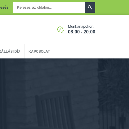
esés:
Munkanapokon:
08:00 - 20:00
ZÁLLÁSI DÍJ
KAPCSOLAT