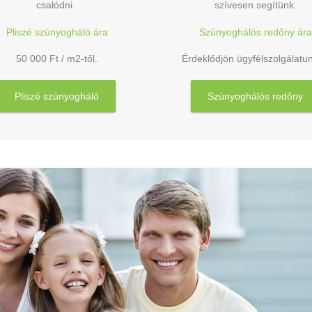
csalódni.
szívesen segítünk.
Pliszé szúnyogháló ára
Szúnyoghálós redőny ára
50 000 Ft / m2-től.
Érdeklődjön ügyfélszolgálatu
Pliszé szúnyogháló
Szúnyoghálós redőny