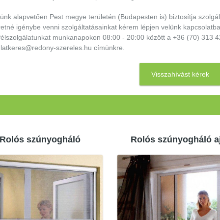
ünk alapvetően Pest megye területén (Budapesten is) biztosítja szolgá
etné igénybe venni szolgáltatásainkat kérem lépjen velünk kapcsolatba
félszolgálatunkat munkanapokon 08:00 - 20:00 között a +36 (70) 313 4
nlatkeres@redony-szereles.hu címünkre.
Visszahívást kérek
Rolós szúnyogháló
Rolós szúnyogháló a