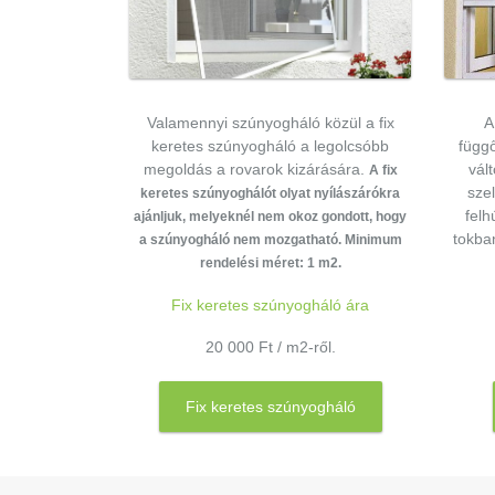
Valamennyi szúnyogháló közül a fix
A
keretes szúnyogháló a legolcsóbb
függ
megoldás a rovarok kizárására.
vál
A fix
sze
keretes szúnyoghálót olyat nyílászárókra
felh
ajánljuk, melyeknél nem okoz gondott, hogy
tokba
a szúnyogháló nem mozgatható. Minimum
rendelési méret: 1 m2.
Fix keretes szúnyogháló ára
20 000 Ft / m2-ről.
Fix keretes szúnyogháló