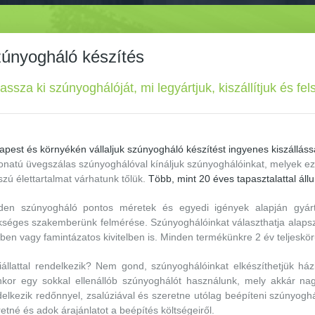
únyogháló készítés
assza ki szúnyoghálóját, mi legyártjuk, kiszállítjuk és fel
pest és környékén vállaljuk szúnyogháló készítést ingyenes kiszállássa
onatú üvegszálas szúnyoghálóval kínáljuk szúnyoghálóinkat, melyek e
zú élettartalmat várhatunk tőlük.
Több, mint 20 éves tapasztalattal ál
den szúnyogháló pontos méretek és egyedi igények alapján gyártun
kséges szakemberünk felmérése. S
zúnyoghálóinkat választhatja alaps
ben vagy famintázatos kivitelben is. Minden termékünkre 2 év teljeskör
állattal rendelkezik? Nem gond, szúnyoghálóinkat elkészíthetjük háziál
enkor egy sokkal ellenállób szúnyoghálót használunk, mely akkár nag
elkezik redőnnyel, zsalúziával és szeretne utólag beépíteni szúnyoghá
etné és adok árajánlatot a beépítés költségeiről.