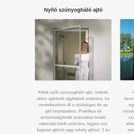
Nyíló szúnyogháló ajtó
Kifelé nyíló szúnyogháló ajtó, melyek
akkor ajánlunk ügyfeleink számára, ha
keve
rendelkezésre áll a szükséges tér az
eg
ajtó kinyitásához. Praktikus és
orszá
ár/minőség/érték arányában kiváló
sz
választás bárki számára, legyen szó
abla
bejárati ajtóról vagy erkély ajtóról. 2 év
min