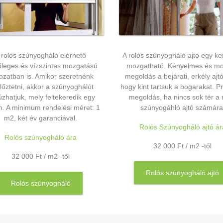
 rolós szúnyogháló elérhető
A rolós szúnyogháló ajtó egy ke
őleges és vízszintes mozgatású
mozgatható. Kényelmes és m
tozatban is. Amikor szeretnénk
megoldás a bejárati, erkély ajt
llőztetni, akkor a szúnyoghálót
hogy kint tartsuk a bogarakat. Pr
úzhatjuk, mely feltekeredik egy
megoldás, ha nincs sok tér a 
n. A minimum rendelési méret: 1
szúnyogáhló ajtó számára
m2, két év garanciával.
Rolós Szúnyogháló ajtó ár
Rolós szúnyogháló ára
32 000 Ft / m2 -től
32 000 Ft / m2 -től
Rolós szúnyogháló ajtó
Rolós szúnyogháló