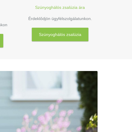
Szúnyoghálós zsalúzia ára
Érdeklődjön ügyfélszolgálatunkon.
nkon
Szúnyoghálós zsalúzia