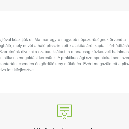
 ajtóval készítjük el. Ma már egyre nagyobb népszerűségnek örvend a
áló, mely nevét a háló plisszírozott kialakításáról kapta. Térhódítás
 Szeretnénk élvezni a szabad kilátást, a manapság közkedvelt hatalmas
en stílusos megoldást keresünk. A praktikussági szempontokat sem sze
rbantartás, csendes és gördülékeny működés. Ezért megszületett a plis
a lett kifejlesztve.