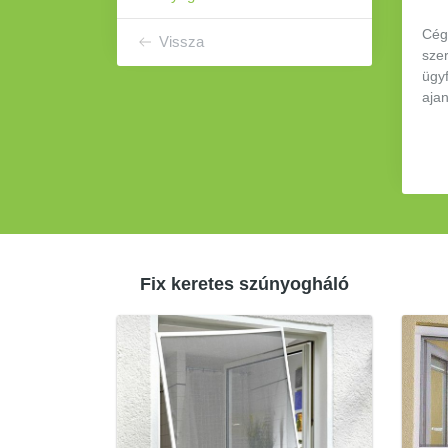
Cég
Vissza
szer
ügy
aja
Fix keretes szúnyogháló