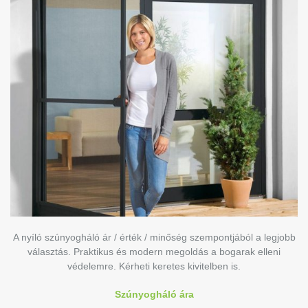
A nyíló szúnyogháló ár / érték / minőség szempontjából a legjobb
választás. Praktikus és modern megoldás a bogarak elleni
védelemre. Kérheti keretes kivitelben is.
Szúnyogháló ára