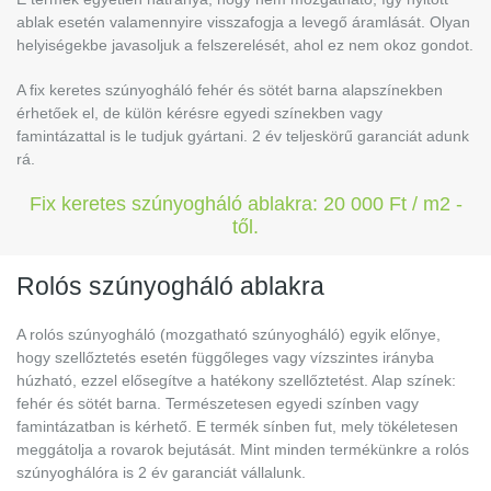
ablak esetén valamennyire visszafogja a levegő áramlását. Olyan
helyiségekbe javasoljuk a felszerelését, ahol ez nem okoz gondot.
A fix keretes szúnyogháló fehér és sötét barna alapszínekben
érhetőek el, de külön kérésre egyedi színekben vagy
famintázattal is le tudjuk gyártani. 2 év teljeskörű garanciát adunk
rá.
Fix keretes szúnyogháló ablakra: 20 000 Ft / m2 -
től.
Rolós szúnyogháló ablakra
A rolós szúnyogháló (mozgatható szúnyogháló) egyik előnye,
hogy szellőztetés esetén függőleges vagy vízszintes irányba
húzható, ezzel elősegítve a hatékony szellőztetést. Alap színek:
fehér és sötét barna. Természetesen egyedi színben vagy
famintázatban is kérhető. E termék sínben fut, mely tökéletesen
meggátolja a rovarok bejutását. Mint minden termékünkre a rolós
szúnyoghálóra is 2 év garanciát vállalunk.