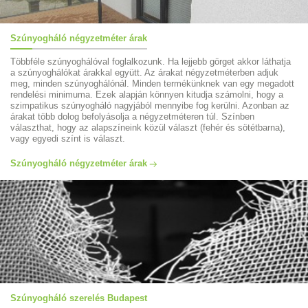
Szúnyogháló négyzetméter árak
Többféle szúnyoghálóval foglalkozunk. Ha lejjebb görget akkor láthatja
a szúnyoghálókat árakkal együtt. Az árakat négyzetméterben adjuk
meg, minden szúnyoghálónál. Minden termékünknek van egy megadott
rendelési minimuma. Ezek alapján könnyen kitudja számolni, hogy a
szimpatikus szúnyogháló nagyjából mennyibe fog kerülni. Azonban az
árakat több dolog befolyásolja a négyzetméteren túl. Színben
választhat, hogy az alapszíneink közül választ (fehér és sötétbarna),
vagy egyedi színt is választ.
Szúnyogháló négyzetméter árak
Szúnyogháló szerelés Budapest