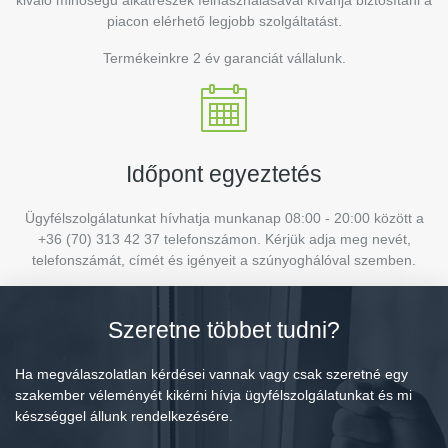
kiváló minőségű alkatrészek felhasználásával kívánja biztosítani a
piacon elérhető legjobb szolgáltatást.
Termékeinkre 2 év garanciát vállalunk.
Időpont egyeztetés
Ügyfélszolgálatunkat hívhatja munkanap 08:00 - 20:00 között a
+36 (70) 313 42 37 telefonszámon. Kérjük adja meg nevét,
telefonszámát, címét és igényeit a szúnyoghálóval szemben.
Szeretne többet tudni?
Ha megválaszolatlan kérdései vannak vagy csak szeretné egy
szakember véleményét kikérni hívja ügyfélszolgálatunkat és mi
készséggel állunk rendelkezésére.