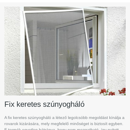
Fix keretes szúnyogháló
A fix keretes szúnyogháló a létező legolcsóbb megoldást kínálja a
rovarok kizárására, mely megfelelő minőséget is biztosít egyben.
E termék egyetlen hátránya, hogy nem mozgatható, így nyitott