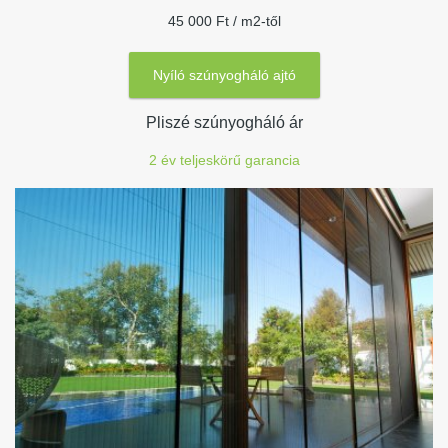
45 000 Ft / m2-től
Nyíló szúnyogháló ajtó
Pliszé szúnyogháló ár
2 év teljeskörű garancia