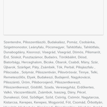
Szentendre, Pilisszentlászló, Budakalász, Pomáz, Csobánka,
Szigetmonostor, Leányfalu, Pócsmegyer, Tahitótfalu, Tahitótfalu,
Dunabogdány, Kisoroszi, Visegrád, Visegrád, Dömös, Pilismarót,
Érd, Sóskút, Pusztazámor, Budaörs, Törökbálint, Diósd,
Biatorbágy, Herceghalom, Bicske, Óbarok, Csabdi, Mány, Szár,
Újbarok, Szárliget, Páty, Zsámbék, Tök, Perbál, Pilisjászfalu ,
Piliscsaba , Solymár, Pilisszentiván, Pilisvörösvár, Tinnye, Telki,
Remeteszőlős, Etyek, Budakeszi, Budajenő, Nagykovácsi,
Pilisszántó, Üröm, Pilisborosjenő, Pilisszentkereszt,
Pilisszentkereszt, Gödöllő, Szada, Veresegyház, Erdőkertes,
Valkó, Vácszentlászló, Zsámbok, Isaszeg, Dány, Pécel,
Dunakeszi, Göd, Sződliget, Sződ, Csörög, Csömör, Nagytarcsa,
Kistarcsa, Kerepes, Kerepes, Mogyoród, Fót, Csomád, Őrbottyán,