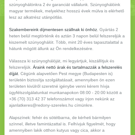
szúnyoghálónkra 2 év garanciát vállalunk. Szúnyoghálóink
magyar termékek, melyekhez hosszú évek múlva is elérhető
lesz az alkatrész utánpótlás.
Szakembereink díjmentesen szállnak ki önhöz.
Gyártás 2
heten belül megtörténik és aztán 3 napon belül felszereljük a
kiszemelt szúnyoghálót. Több, mint 20 éves tapasztalattal a
hátunk mögött állunk az Ön rendelkezésére.
Válassza ki szúnyoghálóját, mi legyártjuk, kiszállítjuk és
felszereljük.
Áraink nettó árak és tartalmazzák a felszerelés
díjját.
Cégünk alapvetően Pest megye (Budapesten is)
területén biztosítja szolgáltatásait, amennyiben ön ezen
területen kivülről szeretné igénybe venni kérem hívja
ügyfélszolgálatunkat munkanapokon 08:00 - 20:00 között a
+36 (70) 313 42 37 telefonszámot vagy írjon nekünk az
ajanlatkeres@redony-szereles.hu címünkre.
Alapszínek: fehér és sötétbarna, de kérheti bármilyen
színnel, illetve famintázattal is. Felhívjuk figyelmét, hogy
amennyiben lakik otthon kutyus vagy cica, akkor a