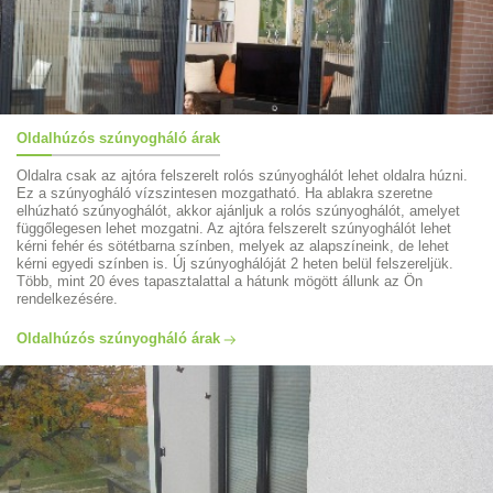
Oldalhúzós szúnyogháló árak
Oldalra csak az ajtóra felszerelt rolós szúnyoghálót lehet oldalra húzni.
Ez a szúnyogháló vízszintesen mozgatható. Ha ablakra szeretne
elhúzható szúnyoghálót, akkor ajánljuk a rolós szúnyoghálót, amelyet
függőlegesen lehet mozgatni. Az ajtóra felszerelt szúnyoghálót lehet
kérni fehér és sötétbarna színben, melyek az alapszíneink, de lehet
kérni egyedi színben is. Új szúnyoghálóját 2 heten belül felszereljük.
Több, mint 20 éves tapasztalattal a hátunk mögött állunk az Ön
rendelkezésére.
Oldalhúzós szúnyogháló árak