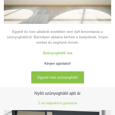
Egyedi és íves ablakok esetében sem kell lemondania a
szúnyoghálóról. Bármilyen ablakra kérheti a beépítését, hívjon
minket és segítünk önnek.
Szúnyogháló ára
Kérjen ajánlatot!
Egyedi íves szúnyogháló
Nyíló szúnyogháló ajtó ár
2 év teljeskörű garancia