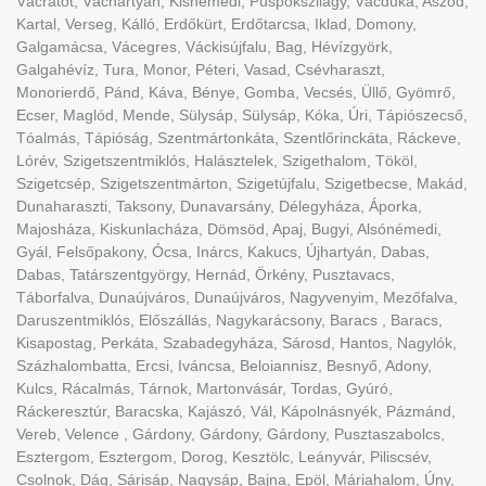
Vácrátót, Váchartyán, Kisnémedi, Püspökszilágy, Vácduka, Aszód,
Kartal, Verseg, Kálló, Erdőkürt, Erdőtarcsa, Iklad, Domony,
Galgamácsa, Vácegres, Váckisújfalu, Bag, Hévízgyörk,
Galgahévíz, Tura, Monor, Péteri, Vasad, Csévharaszt,
Monorierdő, Pánd, Káva, Bénye, Gomba, Vecsés, Üllő, Gyömrő,
Ecser, Maglód, Mende, Sülysáp, Sülysáp, Kóka, Úri, Tápiószecső,
Tóalmás, Tápióság, Szentmártonkáta, Szentlőrinckáta, Ráckeve,
Lórév, Szigetszentmiklós, Halásztelek, Szigethalom, Tököl,
Szigetcsép, Szigetszentmárton, Szigetújfalu, Szigetbecse, Makád,
Dunaharaszti, Taksony, Dunavarsány, Délegyháza, Áporka,
Majosháza, Kiskunlacháza, Dömsöd, Apaj, Bugyi, Alsónémedi,
Gyál, Felsőpakony, Ócsa, Inárcs, Kakucs, Újhartyán, Dabas,
Dabas, Tatárszentgyörgy, Hernád, Örkény, Pusztavacs,
Táborfalva, Dunaújváros, Dunaújváros, Nagyvenyim, Mezőfalva,
Daruszentmiklós, Előszállás, Nagykarácsony, Baracs , Baracs,
Kisapostag, Perkáta, Szabadegyháza, Sárosd, Hantos, Nagylók,
Százhalombatta, Ercsi, Iváncsa, Beloiannisz, Besnyő, Adony,
Kulcs, Rácalmás, Tárnok, Martonvásár, Tordas, Gyúró,
Ráckeresztúr, Baracska, Kajászó, Vál, Kápolnásnyék, Pázmánd,
Vereb, Velence , Gárdony, Gárdony, Gárdony, Pusztaszabolcs,
Esztergom, Esztergom, Dorog, Kesztölc, Leányvár, Piliscsév,
Csolnok, Dág, Sárisáp, Nagysáp, Bajna, Epöl, Máriahalom, Úny,