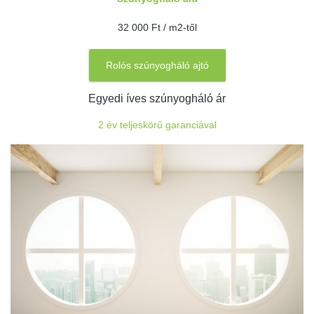
32 000 Ft / m2-től
Rolós szúnyogháló ajtó
Egyedi íves szúnyogháló ár
2 év teljeskörű garanciával