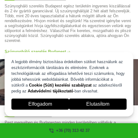
Szúnyogháló szerelés Budapest egész területén ingyenes kiszállással
és 2 év gyártói garanciával. Új szuúnyoghálóját 2 hét alatt felszereljük.
Több, mint 20 éves tapasztalattal a hátunk mögött állunk az Ön
rendelkezésére. Hívjon minket és segítünk! Ha szeretné igénybe venni
a segítségünket hívja ügyfélszolgálatunkat és egyeztessen velünk egy
időpontot a felméréshez. Választhat Fix keretes, mozgatható és pliszé
szúnyogháló közül. Szúnyogháló szerelés ablakra, ajtóra ahogyan Ön
szeretné.
Szúnyogháló szerelés Budapest
A legjobb élmény biztosítása érdekében sütiket használunk az
eszközinformációk tárolására és elérésére. Ezeknek a
technológiáknak az elfogadása lehetővé teszi számunkra, hogy
jobbá tehessünk weboldalainkat. Bővebb információkat a
sütikről a
Cookie (Süti) kezelési szabályzat
az adatkezlésről
pedig az
Adatvédelmi tájékoztató
-ban olvashat.
Elfogadom
Elutasítom
Szúnyogháló XII. kerület
Pest megyében és Budapesten minden kerületében vállaljuk a
szúnyogháló készítést és javítást. Többféle szúnyoghálót gyártunk,
+36 (70) 313 42 37
ezekről, és áraikról lejjebb görgetve kaphat részletesebb információt.
Minden szúnyoghálónkra két év garanciát biztosítunk, és minden