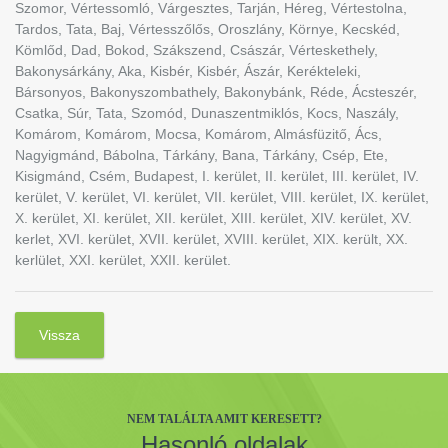
Szomor, Vértessomló, Várgesztes, Tarján, Héreg, Vértestolna,
Tardos, Tata, Baj, Vértesszőlős, Oroszlány, Környe, Kecskéd,
Kömlőd, Dad, Bokod, Szákszend, Császár, Vérteskethely,
Bakonysárkány, Aka, Kisbér, Kisbér, Ászár, Kerékteleki,
Bársonyos, Bakonyszombathely, Bakonybánk, Réde, Ácsteszér,
Csatka, Súr, Tata, Szomód, Dunaszentmiklós, Kocs, Naszály,
Komárom, Komárom, Mocsa, Komárom, Almásfüzitő, Ács,
Nagyigmánd, Bábolna, Tárkány, Bana, Tárkány, Csép, Ete,
Kisigmánd, Csém, Budapest, I. kerület, II. kerület, III. kerület, IV.
kerület, V. kerület, VI. kerület, VII. kerület, VIII. kerület, IX. kerület,
X. kerület, XI. kerület, XII. kerület, XIII. kerület, XIV. kerület, XV.
kerlet, XVI. kerület, XVII. kerület, XVIII. kerület, XIX. került, XX.
kerlület, XXI. kerület, XXII. kerület.
Vissza
NEM TALÁLTA AMIT KERESETT?
Hasonló oldalak