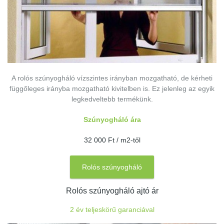
A rolós szúnyogháló vízszintes irányban mozgatható, de kérheti
függőleges irányba mozgatható kivitelben is. Ez jelenleg az egyik
legkedveltebb termékünk.
Szúnyogháló ára
32 000 Ft / m2-től
Rolós szúnyogháló
Rolós szúnyogháló ajtó ár
2 év teljeskörű garanciával