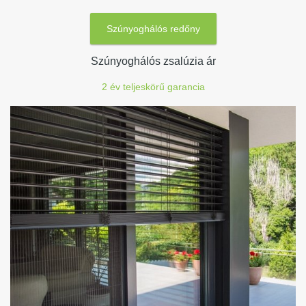
Szúnyoghálós redőny
Szúnyoghálós zsalúzia ár
2 év teljeskörű garancia