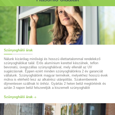
Szúnyogháló árak
Nálunk kizárólag minőségi és hosszú élettartalommal rendelekző
szúnyoghálókat talál. Erős alumínium kerettel készülnek, teflon
bevonatú, üvegszállas szúnyoghálóval, mely ellenáll az UV
sugárzásnak. Éppen ezért minden szúnyoghálónkra 2 év garanciát
vállalunk. Szúnyoghálóink magyar termékek, melyekhez hosszú évek
múlva is elérhető lesz az alkatrész utánpótlás. Szakembereink
díjmentesen szállnak ki önhöz. Gyártás 2 heten belül megtörténik és
aztán 3 napon belül felszereljük a kiszemelt szúnyoghálót
Szúnyogháló árak