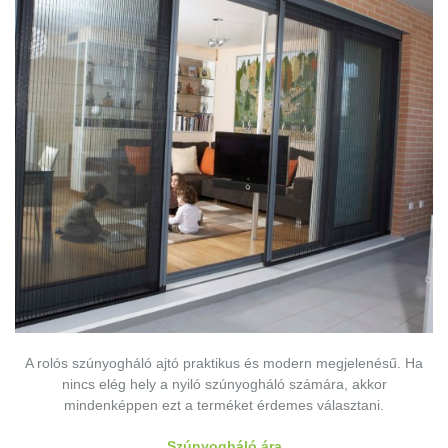
A rolós szúnyogháló ajtó praktikus és modern megjelenésű. Ha
nincs elég hely a nyiló szúnyogháló számára, akkor
mindenképpen ezt a terméket érdemes választani.
Szúnyogháló ára