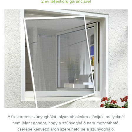
2 év teljeskörű garanciával
A fix keretes szúnyoghálót, olyan ablakokra ajánljuk, melyeknél
nem jelent gondot, hogy a szúnyogháló nem mozgatható,
cserébe kedvező áron szerelhető be a szúnyogháló.