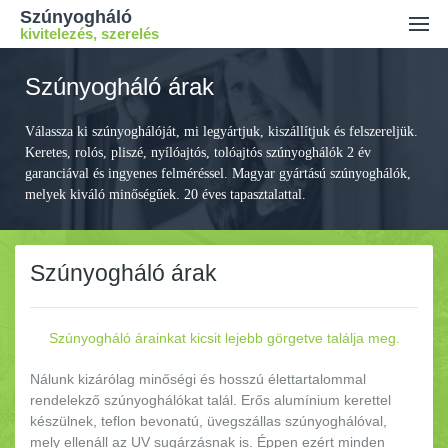
Szúnyogháló
kivitelezés, szerelés
Ajánlatkérés
Szúnyogháló árak
Kiszállási díj
Válassza ki szúnyoghálóját, mi legyártjuk, kiszállítjuk és felszereljük.
Kapcsolat
Keretes, rolós, pliszé, nyílóajtós, tolóajtós szúnyoghálók 2 év
garanciával és ingyenes felméréssel. Magyar gyártású szúnyoghálók,
melyek kiváló minőségűek. 20 éves tapasztalattal.
Szúnyogháló árak
Szúnyogháló árainkat kicsit lejebb görgetve találja meg.
Nálunk kizárólag minőségi és hosszú élettartalommal
rendelekző szúnyoghálókat talál. Erős alumínium kerettel
készülnek, teflon bevonatú, üvegszállas szúnyoghálóval,
mely ellenáll az UV sugárzásnak is. Éppen ezért minden