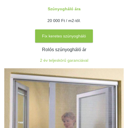
Szúnyogháló ára
20 000 Ft / m2-től.
Fix keretes szúnyogháló
Rolós szúnyogháló ár
2 év teljeskörű garanciával