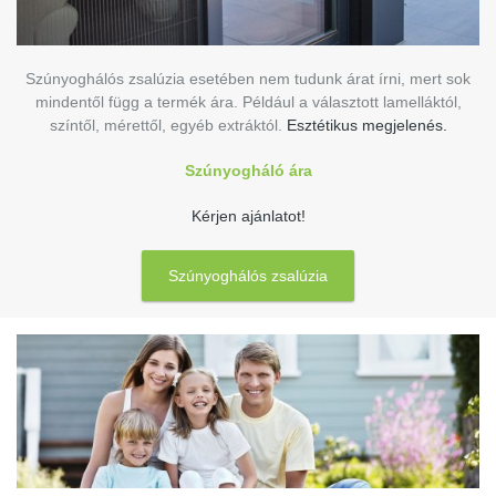
Szúnyoghálós zsalúzia esetében nem tudunk árat írni, mert sok
mindentől függ a termék ára. Például a választott lamelláktól,
színtől, mérettől, egyéb extráktól.
Esztétikus megjelenés.
Szúnyogháló ára
Kérjen ajánlatot!
Szúnyoghálós zsalúzia