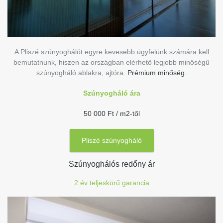
A Pliszé szúnyoghálót egyre kevesebb ügyfelünk számára kell
bemutatnunk, hiszen az országban elérhető legjobb minőségű
szúnyogháló ablakra, ajtóra.
Prémium minőség.
Szúnyogháló ára
50 000 Ft / m2-től
Pliszé szúnyogháló
Szúnyoghálós redőny ár
2 év teljeskörű garancia