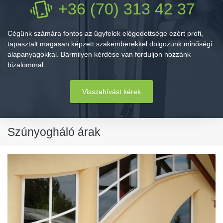
+36 (70) 313 42 37
Cégünk számára fontos az ügyfelek elégedettsége ezért profi,
tapasztalt magasan képzett szakemberekkel dolgozunk minőségi
alapanyagokkal. Bármilyen kérdése van forduljon hozzánk
bizalommal.
Visszahívást kérek
Szúnyogháló árak