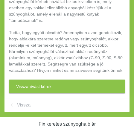
szúnyoghálót kérheti háziállat biztos kivitelben is, mely
esetben egy sokkal ellenállóbb anyagból készítjük el a
szúnyoghálót, amely ellenáll a nagytestű kutyák
"támadásának" is.
Tudta, hogy együtt olcsóbb? Amennyiben azon gondolkozik,
hogy ablakára szeretne redőnyt vagy szúnyoghálót, akkor
rendelje -e két terméket együtt, mert együtt olcsóbb.
Bármilyen szúnyoghálót választhat akkár redőnyhöz
(alumínium, műanyag), akkár zsalúziához (C-90, Z-90, S-90
lamellákkal szerelt). Segítségre van szüksége a jó
választáshoz? Hívjon minket és mi szívesen segítünk önnek.
Visszahívást kérek
Vissza
Fix keretes szúnyogháló ár