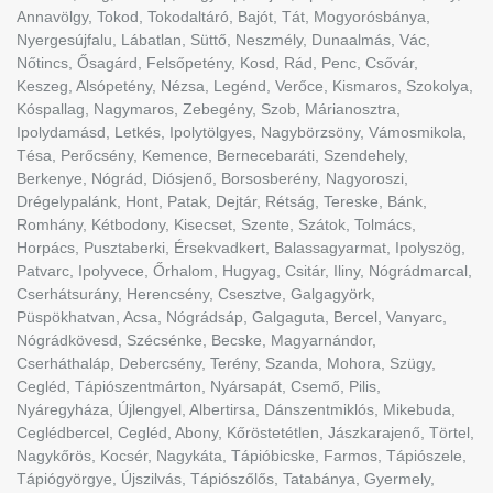
Annavölgy, Tokod, Tokodaltáró, Bajót, Tát, Mogyorósbánya,
Nyergesújfalu, Lábatlan, Süttő, Neszmély, Dunaalmás, Vác,
Nőtincs, Ősagárd, Felsőpetény, Kosd, Rád, Penc, Csővár,
Keszeg, Alsópetény, Nézsa, Legénd, Verőce, Kismaros, Szokolya,
Kóspallag, Nagymaros, Zebegény, Szob, Márianosztra,
Ipolydamásd, Letkés, Ipolytölgyes, Nagybörzsöny, Vámosmikola,
Tésa, Perőcsény, Kemence, Bernecebaráti, Szendehely,
Berkenye, Nógrád, Diósjenő, Borsosberény, Nagyoroszi,
Drégelypalánk, Hont, Patak, Dejtár, Rétság, Tereske, Bánk,
Romhány, Kétbodony, Kisecset, Szente, Szátok, Tolmács,
Horpács, Pusztaberki, Érsekvadkert, Balassagyarmat, Ipolyszög,
Patvarc, Ipolyvece, Őrhalom, Hugyag, Csitár, Iliny, Nógrádmarcal,
Cserhátsurány, Herencsény, Csesztve, Galgagyörk,
Püspökhatvan, Acsa, Nógrádsáp, Galgaguta, Bercel, Vanyarc,
Nógrádkövesd, Szécsénke, Becske, Magyarnándor,
Cserháthaláp, Debercsény, Terény, Szanda, Mohora, Szügy,
Cegléd, Tápiószentmárton, Nyársapát, Csemő, Pilis,
Nyáregyháza, Újlengyel, Albertirsa, Dánszentmiklós, Mikebuda,
Ceglédbercel, Cegléd, Abony, Kőröstetétlen, Jászkarajenő, Törtel,
Nagykőrös, Kocsér, Nagykáta, Tápióbicske, Farmos, Tápiószele,
Tápiógyörgye, Újszilvás, Tápiószőlős, Tatabánya, Gyermely,