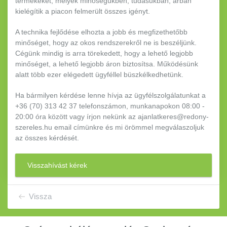
termékeket, melyek minőségükben, tudásukban, árban
kielégítik a piacon felmerült összes igényt.
A technika fejlődése elhozta a jobb és megfizethetőbb
minőséget, hogy az okos rendszerekről ne is beszéljünk.
Cégünk mindig is arra törekedett, hogy a lehető legjobb
minőséget, a lehető legjobb áron biztosítsa. Működésünk
alatt több ezer elégedett ügyféllel büszkélkedhetünk.
Ha bármilyen kérdése lenne hívja az ügyfélszolgálatunkat a
+36 (70) 313 42 37 telefonszámon, munkanapokon 08:00 -
20:00 óra között vagy írjon nekünk az ajanlatkeres@redony-
szereles.hu email címünkre és mi örömmel megválaszoljuk
az összes kérdését.
Visszahívást kérek
Vissza