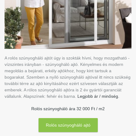
A rolós szúnyogháló ajtót úgy is szokták hívni, hogy mozgatható -
vízszintes irányban - szúnyogháló ajtó. Kényelmes és modern
megoldás a bejárati, erkély ajtókhoz, hogy kint tartsuk a
bogarakat. Szemben a nyíló szúnyogháló ajtóval itt nincs szükség
további térre az ajtó kinyításához ezért szívesen választják az
emberek. A rólos szúnyogháló ajtóra is 2 év gyártói garanciát
vállalunk. Alapszínek: fehér és barna.
Legjobb ár / minőség.
Rolós szúnyogháló ára 32 000 Ft / m2
Rolós szúnyogháló ajtó