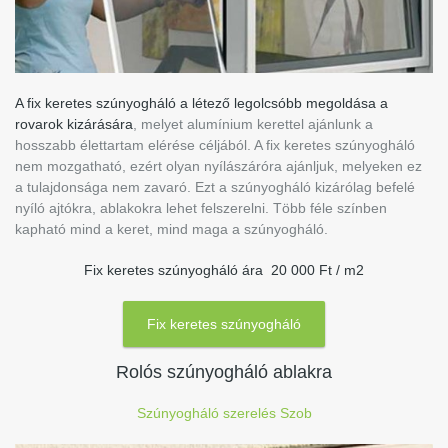
A fix keretes szúnyogháló a létező legolcsóbb megoldása a
rovarok kizárására
, melyet alumínium kerettel ajánlunk a
hosszabb élettartam elérése céljából. A fix keretes szúnyogháló
nem mozgatható, ezért olyan nyílászáróra ajánljuk, melyeken ez
a tulajdonsága nem zavaró. Ezt a szúnyogháló kizárólag befelé
nyíló ajtókra, ablakokra lehet felszerelni. Több féle színben
kapható mind a keret, mind maga a szúnyogháló.
Fix keretes szúnyogháló ára 20 000 Ft / m2
Fix keretes szúnyogháló
Rolós szúnyogháló ablakra
Szúnyogháló szerelés Szob