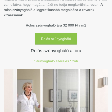
van ellátva, hogy magát a hálót ne tudja megkerülni a rovar.
A
rolós szúnyogháló a legpratikusabb megoldása a rovarok
kizárásának.
Rolós szúnyogháló ára 32 000 Ft / m2
Rolós szúnyogháló
Rolós szúnyogháló ajtóra
Szúnyogháló szerelés Szob