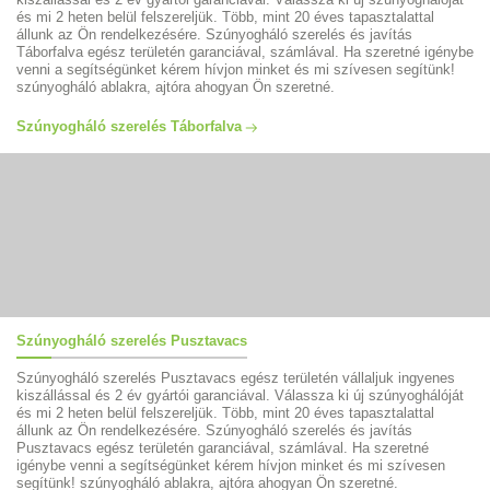
és mi 2 heten belül felszereljük. Több, mint 20 éves tapasztalattal
állunk az Ön rendelkezésére. Szúnyogháló szerelés és javítás
Táborfalva egész területén garanciával, számlával. Ha szeretné igénybe
venni a segítségünket kérem hívjon minket és mi szívesen segítünk!
szúnyogháló ablakra, ajtóra ahogyan Ön szeretné.
Szúnyogháló szerelés Táborfalva
Szúnyogháló szerelés Pusztavacs
Szúnyogháló szerelés Pusztavacs egész területén vállaljuk ingyenes
kiszállással és 2 év gyártói garanciával. Válassza ki új szúnyoghálóját
és mi 2 heten belül felszereljük. Több, mint 20 éves tapasztalattal
állunk az Ön rendelkezésére. Szúnyogháló szerelés és javítás
Pusztavacs egész területén garanciával, számlával. Ha szeretné
igénybe venni a segítségünket kérem hívjon minket és mi szívesen
segítünk! szúnyogháló ablakra, ajtóra ahogyan Ön szeretné.