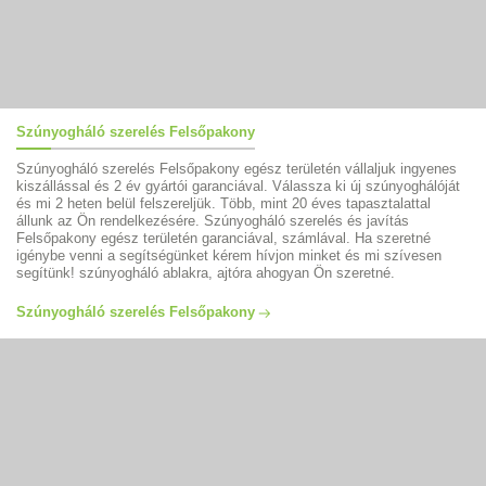
Szúnyogháló szerelés Felsőpakony
Szúnyogháló szerelés Felsőpakony egész területén vállaljuk ingyenes
kiszállással és 2 év gyártói garanciával. Válassza ki új szúnyoghálóját
és mi 2 heten belül felszereljük. Több, mint 20 éves tapasztalattal
állunk az Ön rendelkezésére. Szúnyogháló szerelés és javítás
Felsőpakony egész területén garanciával, számlával. Ha szeretné
igénybe venni a segítségünket kérem hívjon minket és mi szívesen
segítünk! szúnyogháló ablakra, ajtóra ahogyan Ön szeretné.
Szúnyogháló szerelés Felsőpakony