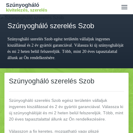
Szúnyogháló
kivitelezés, szerelés
Ajánlatkérés
Szúnyogháló szerelés Szob
Kiszállási díj
Szúnyogháló szerelés Szob egész területén vállaljuk ingyenes
Kapcsolat
kiszállással és 2 év gyártói garanciával. Válassza ki új szúnyoghálóját
és mi 2 heten belül felszereljük. Több, mint 20 éves tapasztalattal
állunk az Ön rendelkezésére.
Szúnyogháló szerelés Szob
Szúnyogháló szerelés Szob egész területén vállaljuk
ingyenes kiszállással és 2 év gyártói garanciával.
Válassza ki
új szúnyoghálóját és mi 2 heten belül felszereljük. Több, mint
20 éves tapasztalattal állunk az Ön rendelkezésére.
Válasszon a fix keretes, mozgatható vagy pliszé