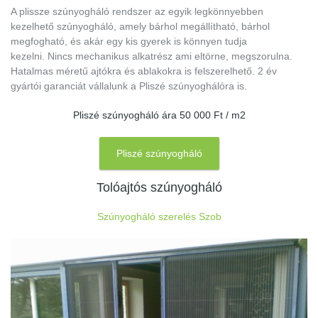
A plissze szúnyogháló rendszer az egyik legkönnyebben
kezelhető szúnyogháló, amely bárhol megállítható, bárhol
megfogható, és akár egy kis gyerek is könnyen tudja
kezelni. Nincs mechanikus alkatrész ami eltörne, megszorulna.
Hatalmas méretű ajtókra és ablakokra is felszerelhető. 2 év
gyártói garanciát vállalunk a Pliszé szúnyoghálóra is.
Pliszé szúnyogháló ára 50 000 Ft / m2
Pliszé szúnyogháló
Tolóajtós szúnyogháló
Szúnyogháló szerelés Szob