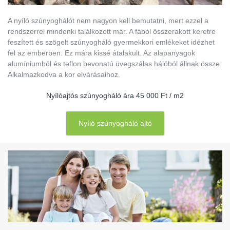
A nyíló szúnyoghálót nem nagyon kell bemutatni, mert ezzel a
rendszerrel mindenki találkozott már. A fából összerakott keretre
feszített és szögelt szúnyogháló gyermekkori emlékeket idézhet
fel az emberben. Ez mára kissé átalakult. Az alapanyagok
alumíniumból és teflon bevonatú üvegszálas hálóból állnak össze.
Alkalmazkodva a kor elvárásaihoz.
Nyílóajtós szúnyogháló ára 45 000 Ft / m2
Nyíló szúnyogháló ajtó