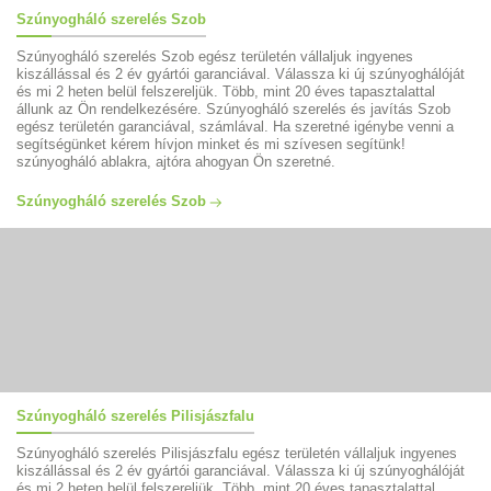
Szúnyogháló szerelés Szob
Szúnyogháló szerelés Szob egész területén vállaljuk ingyenes
kiszállással és 2 év gyártói garanciával. Válassza ki új szúnyoghálóját
és mi 2 heten belül felszereljük. Több, mint 20 éves tapasztalattal
állunk az Ön rendelkezésére. Szúnyogháló szerelés és javítás Szob
egész területén garanciával, számlával. Ha szeretné igénybe venni a
segítségünket kérem hívjon minket és mi szívesen segítünk!
szúnyogháló ablakra, ajtóra ahogyan Ön szeretné.
Szúnyogháló szerelés Szob
Szúnyogháló szerelés Pilisjászfalu
Szúnyogháló szerelés Pilisjászfalu egész területén vállaljuk ingyenes
kiszállással és 2 év gyártói garanciával. Válassza ki új szúnyoghálóját
és mi 2 heten belül felszereljük. Több, mint 20 éves tapasztalattal