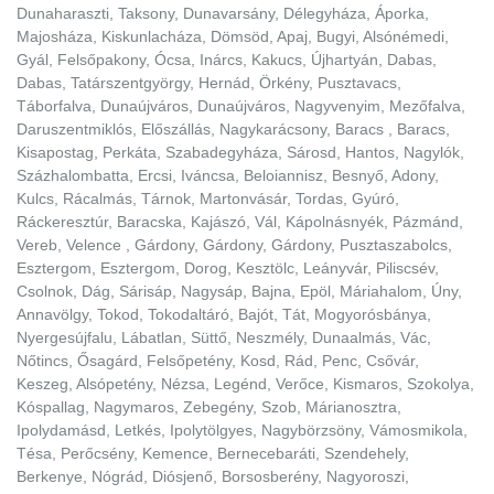
Dunaharaszti, Taksony, Dunavarsány, Délegyháza, Áporka,
Majosháza, Kiskunlacháza, Dömsöd, Apaj, Bugyi, Alsónémedi,
Gyál, Felsőpakony, Ócsa, Inárcs, Kakucs, Újhartyán, Dabas,
Dabas, Tatárszentgyörgy, Hernád, Örkény, Pusztavacs,
Táborfalva, Dunaújváros, Dunaújváros, Nagyvenyim, Mezőfalva,
Daruszentmiklós, Előszállás, Nagykarácsony, Baracs , Baracs,
Kisapostag, Perkáta, Szabadegyháza, Sárosd, Hantos, Nagylók,
Százhalombatta, Ercsi, Iváncsa, Beloiannisz, Besnyő, Adony,
Kulcs, Rácalmás, Tárnok, Martonvásár, Tordas, Gyúró,
Ráckeresztúr, Baracska, Kajászó, Vál, Kápolnásnyék, Pázmánd,
Vereb, Velence , Gárdony, Gárdony, Gárdony, Pusztaszabolcs,
Esztergom, Esztergom, Dorog, Kesztölc, Leányvár, Piliscsév,
Csolnok, Dág, Sárisáp, Nagysáp, Bajna, Epöl, Máriahalom, Úny,
Annavölgy, Tokod, Tokodaltáró, Bajót, Tát, Mogyorósbánya,
Nyergesújfalu, Lábatlan, Süttő, Neszmély, Dunaalmás, Vác,
Nőtincs, Ősagárd, Felsőpetény, Kosd, Rád, Penc, Csővár,
Keszeg, Alsópetény, Nézsa, Legénd, Verőce, Kismaros, Szokolya,
Kóspallag, Nagymaros, Zebegény, Szob, Márianosztra,
Ipolydamásd, Letkés, Ipolytölgyes, Nagybörzsöny, Vámosmikola,
Tésa, Perőcsény, Kemence, Bernecebaráti, Szendehely,
Berkenye, Nógrád, Diósjenő, Borsosberény, Nagyoroszi,