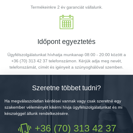
Termékeinkre 2 év garanciát vállalunk.
Időpont egyeztetés
Ügyfélszolgálatunkat hívhatja munkanap 08:00 - 20:00 között a
+36 (70) 313 42 37 telefonszámon. Kérjük adja meg nevét,
telefonszámát, címét és igényeit a szúnyoghálóval szemben.
Szeretne többet tudni?
Ha megválaszolatlan kérdései vannak vagy csak szeretné egy
szakember véleményét kikérni hívja ügyfélszolgálatunkat és mi
készséggel állunk rendelkezésére.
+36 (70) 313 42 37