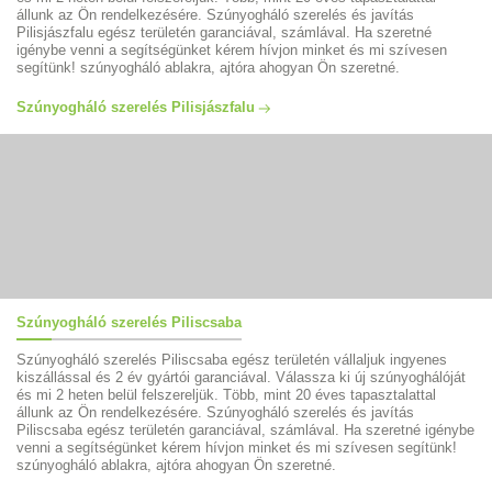
állunk az Ön rendelkezésére. Szúnyogháló szerelés és javítás
Pilisjászfalu egész területén garanciával, számlával. Ha szeretné
igénybe venni a segítségünket kérem hívjon minket és mi szívesen
segítünk! szúnyogháló ablakra, ajtóra ahogyan Ön szeretné.
Szúnyogháló szerelés Pilisjászfalu
Szúnyogháló szerelés Piliscsaba
Szúnyogháló szerelés Piliscsaba egész területén vállaljuk ingyenes
kiszállással és 2 év gyártói garanciával. Válassza ki új szúnyoghálóját
és mi 2 heten belül felszereljük. Több, mint 20 éves tapasztalattal
állunk az Ön rendelkezésére. Szúnyogháló szerelés és javítás
Piliscsaba egész területén garanciával, számlával. Ha szeretné igénybe
venni a segítségünket kérem hívjon minket és mi szívesen segítünk!
szúnyogháló ablakra, ajtóra ahogyan Ön szeretné.