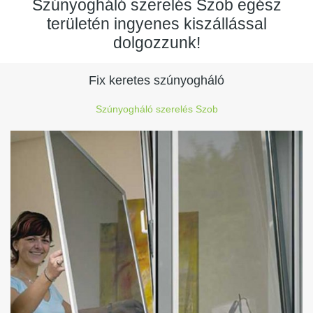
Szúnyogháló szerelés Szob egész
területén ingyenes kiszállással
dolgozzunk!
Fix keretes szúnyogháló
Szúnyogháló szerelés Szob