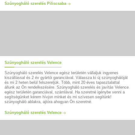
Szúnyogháló szerelés Piliscsaba
Szúnyogháló szerelés Velence
Szúnyogháló szerelés Velence egész területén vállaljuk ingyenes
kiszállással és 2 év gyártói garanciával. Válassza ki új szúnyoghálóját
és mi 2 heten belül felszereljük. Több, mint 20 éves tapasztalattal
állunk az Ön rendelkezésére. Szúnyogháló szerelés és javítás Velence
egész területén garanciával, számlával. Ha szeretné igénybe venni a
segítségünket kérem hívjon minket és mi szívesen segítünk!
szúnyogháló ablakra, ajtóra ahogyan Ön szeretné.
Szúnyogháló szerelés Velence