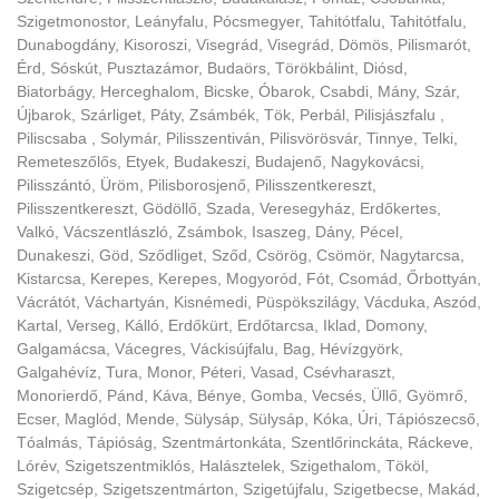
Szigetmonostor, Leányfalu, Pócsmegyer, Tahitótfalu, Tahitótfalu,
Dunabogdány, Kisoroszi, Visegrád, Visegrád, Dömös, Pilismarót,
Érd, Sóskút, Pusztazámor, Budaörs, Törökbálint, Diósd,
Biatorbágy, Herceghalom, Bicske, Óbarok, Csabdi, Mány, Szár,
Újbarok, Szárliget, Páty, Zsámbék, Tök, Perbál, Pilisjászfalu ,
Piliscsaba , Solymár, Pilisszentiván, Pilisvörösvár, Tinnye, Telki,
Remeteszőlős, Etyek, Budakeszi, Budajenő, Nagykovácsi,
Pilisszántó, Üröm, Pilisborosjenő, Pilisszentkereszt,
Pilisszentkereszt, Gödöllő, Szada, Veresegyház, Erdőkertes,
Valkó, Vácszentlászló, Zsámbok, Isaszeg, Dány, Pécel,
Dunakeszi, Göd, Sződliget, Sződ, Csörög, Csömör, Nagytarcsa,
Kistarcsa, Kerepes, Kerepes, Mogyoród, Fót, Csomád, Őrbottyán,
Vácrátót, Váchartyán, Kisnémedi, Püspökszilágy, Vácduka, Aszód,
Kartal, Verseg, Kálló, Erdőkürt, Erdőtarcsa, Iklad, Domony,
Galgamácsa, Vácegres, Váckisújfalu, Bag, Hévízgyörk,
Galgahévíz, Tura, Monor, Péteri, Vasad, Csévharaszt,
Monorierdő, Pánd, Káva, Bénye, Gomba, Vecsés, Üllő, Gyömrő,
Ecser, Maglód, Mende, Sülysáp, Sülysáp, Kóka, Úri, Tápiószecső,
Tóalmás, Tápióság, Szentmártonkáta, Szentlőrinckáta, Ráckeve,
Lórév, Szigetszentmiklós, Halásztelek, Szigethalom, Tököl,
Szigetcsép, Szigetszentmárton, Szigetújfalu, Szigetbecse, Makád,