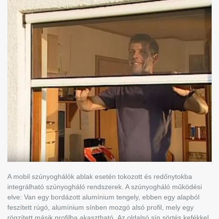
A mobil szúnyoghálók ablak esetén tokozott és redőnytokba
integrálható szúnyogháló rendszerek. A szúnyogháló működési
elve: Van egy bordázott alumínium tengely, ebben egy alapból
feszített rúgó, alumínium sínben mozgó alsó profil, mely egy
rögzített másik profilba akasztható. Az oldalsó sín sörtés kefékkel