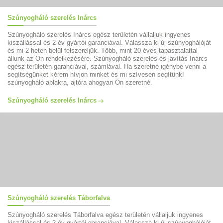
Szúnyogháló szerelés Inárcs
Szúnyogháló szerelés Inárcs egész területén vállaljuk ingyenes
kiszállással és 2 év gyártói garanciával. Válassza ki új szúnyoghálóját
és mi 2 heten belül felszereljük. Több, mint 20 éves tapasztalattal
állunk az Ön rendelkezésére. Szúnyogháló szerelés és javítás Inárcs
egész területén garanciával, számlával. Ha szeretné igénybe venni a
segítségünket kérem hívjon minket és mi szívesen segítünk!
szúnyogháló ablakra, ajtóra ahogyan Ön szeretné.
Szúnyogháló szerelés Inárcs
Szúnyogháló szerelés Táborfalva
Szúnyogháló szerelés Táborfalva egész területén vállaljuk ingyenes
kiszállással és 2 év gyártói garanciával. Válassza ki új szúnyoghálóját