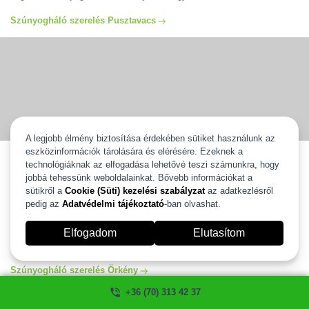
Szúnyogháló szerelés Pusztavacs
A legjobb élmény biztosítása érdekében sütiket használunk az
eszközinformációk tárolására és elérésére. Ezeknek a
Szúnyogháló szerelés Örkény
technológiáknak az elfogadása lehetővé teszi számunkra, hogy
jobbá tehessünk weboldalainkat. Bővebb információkat a
Szúnyogháló szerelés Örkény egész területén vállaljuk ingyenes
kiszállással és 2 év gyártói garanciával. Válassza ki új szúnyoghálóját
sütikről a
Cookie (Süti) kezelési szabályzat
az adatkezlésről
és mi 2 heten belül felszereljük. Több, mint 20 éves tapasztalattal
pedig az
Adatvédelmi tájékoztató
-ban olvashat.
állunk az Ön rendelkezésére. Szúnyogháló szerelés és javítás Örkény
egész területén garanciával, számlával. Ha szeretné igénybe venni a
Elfogadom
Elutasítom
segítségünket kérem hívjon minket és mi szívesen segítünk!
szúnyogháló ablakra, ajtóra ahogyan Ön szeretné.
Szúnyogháló szerelés Örkény
+36 (70) 313 42 37