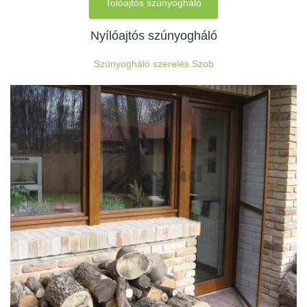
Tolóajtós szúnyogháló
Nyílóajtós szúnyogháló
Szúnyogháló szerelés Szob