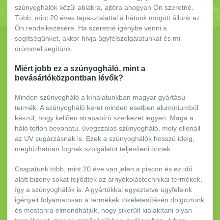
szúnyoghálók közül ablakra, ajtóra ahogyan Ön szeretné.
Több, mint 20 éves tapasztalattal a hátunk mögött állunk az
Ön rendelkezésére. Ha szeretné igénybe venni a
segítségünket, akkor hívja ügyfélszolgálatunkat és mi
örömmel segítünk.
Miért jobb ez a szúnyogháló, mint a
bevásárlóközpontban lévők?
Minden szúnyogháló a kínálatunkban magyar gyártású
termék. A szúnyogháló keret minden esetben alumíniumból
készül, hogy kellően strapabíró szerkezet legyen. Maga a
háló teflon bevonatú, üvegszálas szúnyogháló, mely ellenáll
az UV sugárzásnak is. Ezek a szúnyoghálók hosszú ideig,
megbízhatóan fognak szolgálatot teljesíteni önnek.
Csapatunk több, mint 20 éve van jelen a piacon és ez idő
alatt bizony sokat fejlődtek az árnyékolástechnikai termékek,
így a szúnyoghálók is. A gyártókkal egyeztetve ügyfeleink
igényeit folyamatosan a termékek tökéletesítésén dolgoztunk
és mostanra elmondhatjuk, hogy sikerült kialakítani olyan