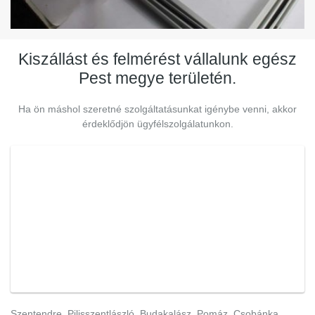
Kiszállást és felmérést vállalunk egész
Pest megye területén.
Ha ön máshol szeretné szolgáltatásunkat igénybe venni, akkor
érdeklődjön ügyfélszolgálatunkon.
Szentendre, Pilisszentlászló, Budakalász, Pomáz, Csobánka,