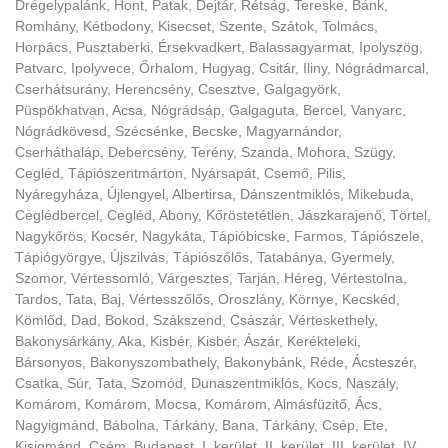
Drégelypalánk, Hont, Patak, Dejtár, Rétság, Tereske, Bánk,
Romhány, Kétbodony, Kisecset, Szente, Szátok, Tolmács,
Horpács, Pusztaberki, Érsekvadkert, Balassagyarmat, Ipolyszög,
Patvarc, Ipolyvece, Őrhalom, Hugyag, Csitár, Iliny, Nógrádmarcal,
Cserhátsurány, Herencsény, Csesztve, Galgagyörk,
Püspökhatvan, Acsa, Nógrádsáp, Galgaguta, Bercel, Vanyarc,
Nógrádkövesd, Szécsénke, Becske, Magyarnándor,
Cserháthaláp, Debercsény, Terény, Szanda, Mohora, Szügy,
Cegléd, Tápiószentmárton, Nyársapát, Csemő, Pilis,
Nyáregyháza, Újlengyel, Albertirsa, Dánszentmiklós, Mikebuda,
Ceglédbercel, Cegléd, Abony, Kőröstetétlen, Jászkarajenő, Törtel,
Nagykőrös, Kocsér, Nagykáta, Tápióbicske, Farmos, Tápiószele,
Tápiógyörgye, Újszilvás, Tápiószőlős, Tatabánya, Gyermely,
Szomor, Vértessomló, Várgesztes, Tarján, Héreg, Vértestolna,
Tardos, Tata, Baj, Vértesszőlős, Oroszlány, Környe, Kecskéd,
Kömlőd, Dad, Bokod, Szákszend, Császár, Vérteskethely,
Bakonysárkány, Aka, Kisbér, Kisbér, Ászár, Kerékteleki,
Bársonyos, Bakonyszombathely, Bakonybánk, Réde, Ácsteszér,
Csatka, Súr, Tata, Szomód, Dunaszentmiklós, Kocs, Naszály,
Komárom, Komárom, Mocsa, Komárom, Almásfüzitő, Ács,
Nagyigmánd, Bábolna, Tárkány, Bana, Tárkány, Csép, Ete,
Kisigmánd, Csém, Budapest, I. kerület, II. kerület, III. kerület, IV.