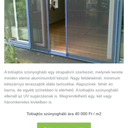
A tolóajtós szúnyogháló egy strapabíró szerkezet, melynek kerete
minden eleme alumíniumból készül. Nagy felületeknél, minimum
kétszárnyú teraszajtók idális tartozékai. Alapszínek: fehér és
barna, de egyéb színekben is elérhető. A tolóajtós szúnyogháló
ellenáll az UV sugárzásnak is. Megrendelhető egy, két vagy
háromkeretes kivitelben is.
Tolóajtós szúnyogháló ára 40 000 Ft / m2