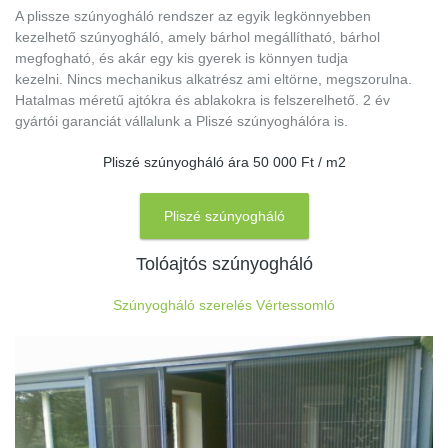
A plissze szúnyogháló rendszer az egyik legkönnyebben
kezelhető szúnyogháló, amely bárhol megállítható, bárhol
megfogható, és akár egy kis gyerek is könnyen tudja
kezelni. Nincs mechanikus alkatrész ami eltörne, megszorulna.
Hatalmas méretű ajtókra és ablakokra is felszerelhető. 2 év
gyártói garanciát vállalunk a Pliszé szúnyoghálóra is.
Pliszé szúnyogháló ára 50 000 Ft / m2
Pliszé szúnyogháló
Tolóajtós szúnyogháló
Szúnyogháló szerelés Vértessomló