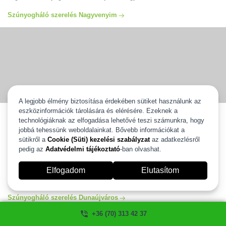
Szúnyogháló szerelés Nagyvenyim
A legjobb élmény biztosítása érdekében sütiket használunk az
eszközinformációk tárolására és elérésére. Ezeknek a
Szúnyogháló szerelés Dunaújváros
technológiáknak az elfogadása lehetővé teszi számunkra, hogy
jobbá tehessünk weboldalainkat. Bővebb információkat a
Szúnyogháló szerelés Dunaújváros egész területén vállaljuk ingyenes
kiszállással és 2 év gyártói garanciával. Válassza ki új szúnyoghálóját
sütikről a
Cookie (Süti) kezelési szabályzat
az adatkezlésről
és mi 2 heten belül felszereljük. Több, mint 20 éves tapasztalattal
pedig az
Adatvédelmi tájékoztató
-ban olvashat.
állunk az Ön rendelkezésére. Szúnyogháló szerelés és javítás
Dunaújváros egész területén garanciával, számlával. Ha szeretné
Elfogadom
Elutasítom
igénybe venni a segítségünket kérem hívjon minket és mi szívesen
segítünk! szúnyogháló ablakra, ajtóra ahogyan Ön szeretné.
Szúnyogháló szerelés Dunaújváros
+36 (70) 313 42 37