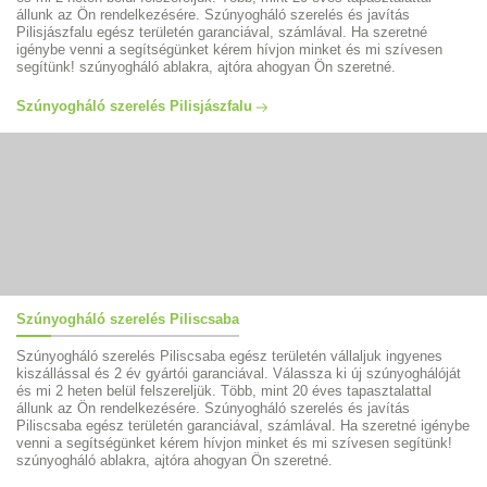
állunk az Ön rendelkezésére. Szúnyogháló szerelés és javítás
Pilisjászfalu egész területén garanciával, számlával. Ha szeretné
igénybe venni a segítségünket kérem hívjon minket és mi szívesen
segítünk! szúnyogháló ablakra, ajtóra ahogyan Ön szeretné.
Szúnyogháló szerelés Pilisjászfalu
Szúnyogháló szerelés Piliscsaba
Szúnyogháló szerelés Piliscsaba egész területén vállaljuk ingyenes
kiszállással és 2 év gyártói garanciával. Válassza ki új szúnyoghálóját
és mi 2 heten belül felszereljük. Több, mint 20 éves tapasztalattal
állunk az Ön rendelkezésére. Szúnyogháló szerelés és javítás
Piliscsaba egész területén garanciával, számlával. Ha szeretné igénybe
venni a segítségünket kérem hívjon minket és mi szívesen segítünk!
szúnyogháló ablakra, ajtóra ahogyan Ön szeretné.