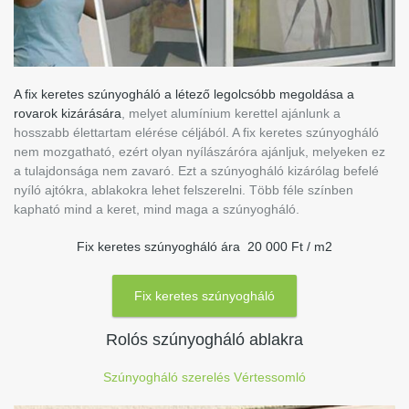
A fix keretes szúnyogháló a létező legolcsóbb megoldása a
rovarok kizárására
, melyet alumínium kerettel ajánlunk a
hosszabb élettartam elérése céljából. A fix keretes szúnyogháló
nem mozgatható, ezért olyan nyílászáróra ajánljuk, melyeken ez
a tulajdonsága nem zavaró. Ezt a szúnyogháló kizárólag befelé
nyíló ajtókra, ablakokra lehet felszerelni. Több féle színben
kapható mind a keret, mind maga a szúnyogháló.
Fix keretes szúnyogháló ára 20 000 Ft / m2
Fix keretes szúnyogháló
Rolós szúnyogháló ablakra
Szúnyogháló szerelés Vértessomló