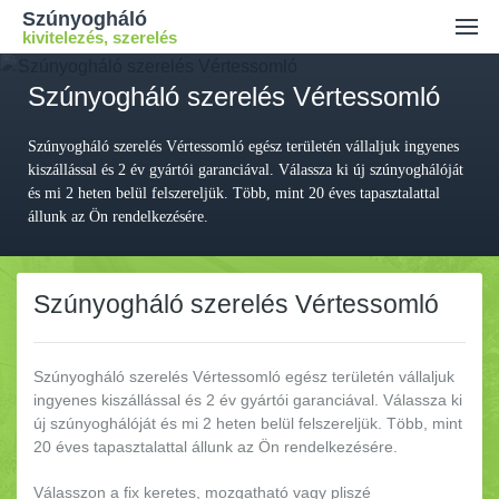
Szúnyogháló
kivitelezés, szerelés
Ajánlatkérés
Szúnyogháló szerelés Vértessomló
Kiszállási díj
Szúnyogháló szerelés Vértessomló egész területén vállaljuk ingyenes
Kapcsolat
kiszállással és 2 év gyártói garanciával. Válassza ki új szúnyoghálóját
és mi 2 heten belül felszereljük. Több, mint 20 éves tapasztalattal
állunk az Ön rendelkezésére.
Szúnyogháló szerelés Vértessomló
Szúnyogháló szerelés Vértessomló egész területén vállaljuk
ingyenes kiszállással és 2 év gyártói garanciával.
Válassza ki
új szúnyoghálóját és mi 2 heten belül felszereljük. Több, mint
20 éves tapasztalattal állunk az Ön rendelkezésére.
Válasszon a fix keretes, mozgatható vagy pliszé