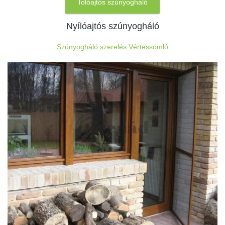
Tolóajtós szúnyogháló
Nyílóajtós szúnyogháló
Szúnyogháló szerelés Vértessomló