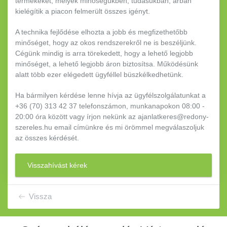
termékeket, melyek minőségükben, tudásukban, árban
kielégítik a piacon felmerült összes igényt.
A technika fejlődése elhozta a jobb és megfizethetőbb
minőséget, hogy az okos rendszerekről ne is beszéljünk.
Cégünk mindig is arra törekedett, hogy a lehető legjobb
minőséget, a lehető legjobb áron biztosítsa. Működésünk
alatt több ezer elégedett ügyféllel büszkélkedhetünk.
Ha bármilyen kérdése lenne hívja az ügyfélszolgálatunkat a
+36 (70) 313 42 37 telefonszámon, munkanapokon 08:00 -
20:00 óra között vagy írjon nekünk az ajanlatkeres@redony-
szereles.hu email címünkre és mi örömmel megválaszoljuk
az összes kérdését.
Visszahívást kérek
Vissza