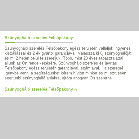
Szúnyogháló szerelés Felsőpakony
Szúnyogháló szerelés Felsőpakony egész területén vállaljuk ingyenes
kiszállással és 2 év gyártói garanciával. Válassza ki új szúnyoghálóját
és mi 2 heten belül felszereljük. Több, mint 20 éves tapasztalattal
állunk az Ön rendelkezésére. Szúnyogháló szerelés és javítás
Felsőpakony egész területén garanciával, számlával. Ha szeretné
igénybe venni a segítségünket kérem hívjon minket és mi szívesen
segítünk! szúnyogháló ablakra, ajtóra ahogyan Ön szeretné.
Szúnyogháló szerelés Felsőpakony