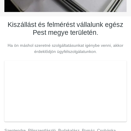
Kiszállást és felmérést vállalunk egész
Pest megye területén.
Ha ön máshol szeretné szolgáltatásunkat igénybe venni, akkor
érdeklődjön ügyfélszolgálatunkon.
Szentendre, Pilisszentlászló, Budakalász, Pomáz, Csobánka,