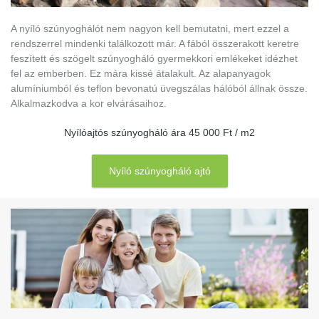
A nyíló szúnyoghálót nem nagyon kell bemutatni, mert ezzel a
rendszerrel mindenki találkozott már. A fából összerakott keretre
feszített és szögelt szúnyogháló gyermekkori emlékeket idézhet
fel az emberben. Ez mára kissé átalakult. Az alapanyagok
alumíniumból és teflon bevonatú üvegszálas hálóból állnak össze.
Alkalmazkodva a kor elvárásaihoz.
Nyílóajtós szúnyogháló ára 45 000 Ft / m2
Nyíló szúnyogháló ajtó