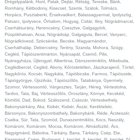
Drégelypalánk, Hont, Patak, Dejtár, Rétság, Tereske, Bánk,
Romhány, Kétbodony, Kisecset, Szente, Szátok, Tolmács,
Horpács, Pusztaberki, Érsekvadkert, Balassagyarmat, Ipolyszög,
Patvarc, Ipolyvece, Őrhalom, Hugyag, Csitár, Iliny, Nógrádmarcal,
Cserhátsurány, Herencsény, Csesztve, Galgagyörk,
Püspökhatvan, Acsa, Nógrádsáp, Galgaguta, Bercel, Vanyarc,
Nógrádkövesd, Szécsénke, Becske, Magyarnándor,
Cserháthaláp, Debercsény, Terény, Szanda, Mohora, Szügy,
Cegléd, Tápiószentmárton, Nyársapát, Csemő, Pilis,
Nyáregyháza, Újlengyel, Albertirsa, Dánszentmiklós, Mikebuda,
Ceglédbercel, Cegléd, Abony, Kőröstetétlen, Jászkarajenő, Törtel,
Nagykőrös, Kocsér, Nagykáta, Tápióbicske, Farmos, Tápiószele,
Tápiógyörgye, Újszilvás, Tápiószőlős, Tatabánya, Gyermely,
Szomor, Vértessomló, Várgesztes, Tarján, Héreg, Vértestolna,
Tardos, Tata, Baj, Vértesszőlős, Oroszlány, Környe, Kecskéd,
Kömlőd, Dad, Bokod, Szákszend, Császár, Vérteskethely,
Bakonysárkány, Aka, Kisbér, Kisbér, Ászár, Kerékteleki,
Bársonyos, Bakonyszombathely, Bakonybánk, Réde, Ácsteszér,
Csatka, Súr, Tata, Szomód, Dunaszentmiklós, Kocs, Naszály,
Komárom, Komárom, Mocsa, Komárom, Almásfüzitő, Ács,
Nagyigmánd, Bábolna, Tárkány, Bana, Tárkány, Csép, Ete,
Kisigmánd, Csém, Budapest, I. kerület, II. kerület, III. kerület, IV.