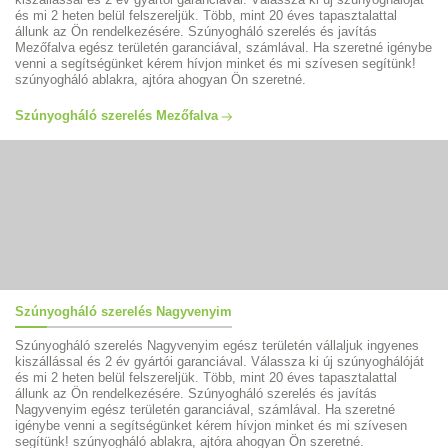
és mi 2 heten belül felszereljük. Több, mint 20 éves tapasztalattal
állunk az Ön rendelkezésére. Szúnyogháló szerelés és javítás
Mezőfalva egész területén garanciával, számlával. Ha szeretné igénybe
venni a segítségünket kérem hívjon minket és mi szívesen segítünk!
szúnyogháló ablakra, ajtóra ahogyan Ön szeretné.
Szúnyogháló szerelés Mezőfalva
Szúnyogháló szerelés Nagyvenyim
Szúnyogháló szerelés Nagyvenyim egész területén vállaljuk ingyenes
kiszállással és 2 év gyártói garanciával. Válassza ki új szúnyoghálóját
és mi 2 heten belül felszereljük. Több, mint 20 éves tapasztalattal
állunk az Ön rendelkezésére. Szúnyogháló szerelés és javítás
Nagyvenyim egész területén garanciával, számlával. Ha szeretné
igénybe venni a segítségünket kérem hívjon minket és mi szívesen
segítünk! szúnyogháló ablakra, ajtóra ahogyan Ön szeretné.