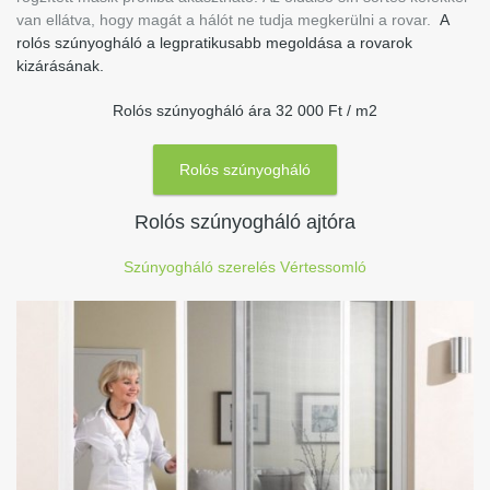
van ellátva, hogy magát a hálót ne tudja megkerülni a rovar.
A
rolós szúnyogháló a legpratikusabb megoldása a rovarok
kizárásának.
Rolós szúnyogháló ára 32 000 Ft / m2
Rolós szúnyogháló
Rolós szúnyogháló ajtóra
Szúnyogháló szerelés Vértessomló