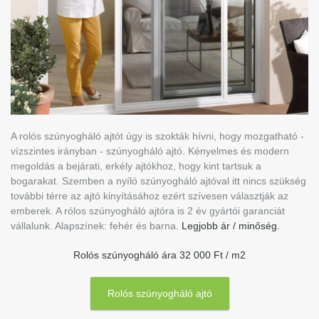
A rolós szúnyogháló ajtót úgy is szokták hívni, hogy mozgatható -
vízszintes irányban - szúnyogháló ajtó. Kényelmes és modern
megoldás a bejárati, erkély ajtókhoz, hogy kint tartsuk a
bogarakat. Szemben a nyíló szúnyogháló ajtóval itt nincs szükség
további térre az ajtó kinyításához ezért szívesen választják az
emberek. A rólos szúnyogháló ajtóra is 2 év gyártói garanciát
vállalunk. Alapszínek: fehér és barna.
Legjobb ár / minőség.
Rolós szúnyogháló ára 32 000 Ft / m2
Rolós szúnyogháló ajtó