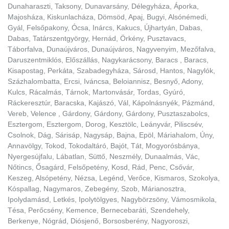
Dunaharaszti, Taksony, Dunavarsány, Délegyháza, Áporka,
Majosháza, Kiskunlacháza, Dömsöd, Apaj, Bugyi, Alsónémedi,
Gyál, Felsőpakony, Ócsa, Inárcs, Kakucs, Újhartyán, Dabas,
Dabas, Tatárszentgyörgy, Hernád, Örkény, Pusztavacs,
Táborfalva, Dunaújváros, Dunaújváros, Nagyvenyim, Mezőfalva,
Daruszentmiklós, Előszállás, Nagykarácsony, Baracs , Baracs,
Kisapostag, Perkáta, Szabadegyháza, Sárosd, Hantos, Nagylók,
Százhalombatta, Ercsi, Iváncsa, Beloiannisz, Besnyő, Adony,
Kulcs, Rácalmás, Tárnok, Martonvásár, Tordas, Gyúró,
Ráckeresztúr, Baracska, Kajászó, Vál, Kápolnásnyék, Pázmánd,
Vereb, Velence , Gárdony, Gárdony, Gárdony, Pusztaszabolcs,
Esztergom, Esztergom, Dorog, Kesztölc, Leányvár, Piliscsév,
Csolnok, Dág, Sárisáp, Nagysáp, Bajna, Epöl, Máriahalom, Úny,
Annavölgy, Tokod, Tokodaltáró, Bajót, Tát, Mogyorósbánya,
Nyergesújfalu, Lábatlan, Süttő, Neszmély, Dunaalmás, Vác,
Nőtincs, Ősagárd, Felsőpetény, Kosd, Rád, Penc, Csővár,
Keszeg, Alsópetény, Nézsa, Legénd, Verőce, Kismaros, Szokolya,
Kóspallag, Nagymaros, Zebegény, Szob, Márianosztra,
Ipolydamásd, Letkés, Ipolytölgyes, Nagybörzsöny, Vámosmikola,
Tésa, Perőcsény, Kemence, Bernecebaráti, Szendehely,
Berkenye, Nógrád, Diósjenő, Borsosberény, Nagyoroszi,