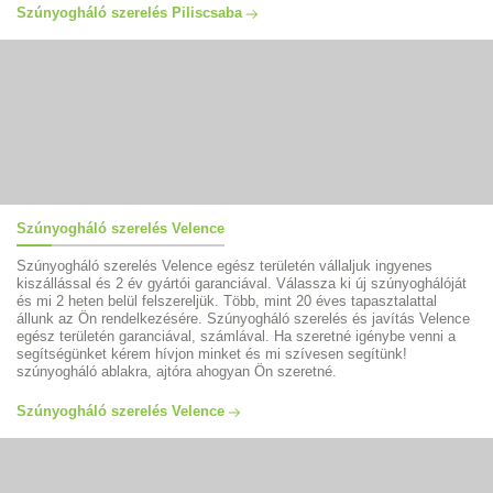
Szúnyogháló szerelés Piliscsaba
Szúnyogháló szerelés Velence
Szúnyogháló szerelés Velence egész területén vállaljuk ingyenes
kiszállással és 2 év gyártói garanciával. Válassza ki új szúnyoghálóját
és mi 2 heten belül felszereljük. Több, mint 20 éves tapasztalattal
állunk az Ön rendelkezésére. Szúnyogháló szerelés és javítás Velence
egész területén garanciával, számlával. Ha szeretné igénybe venni a
segítségünket kérem hívjon minket és mi szívesen segítünk!
szúnyogháló ablakra, ajtóra ahogyan Ön szeretné.
Szúnyogháló szerelés Velence