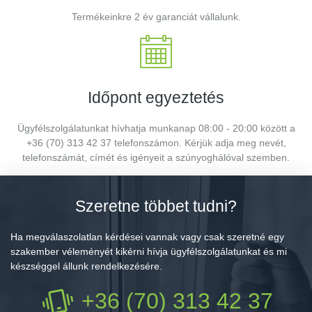
Termékeinkre 2 év garanciát vállalunk.
Időpont egyeztetés
Ügyfélszolgálatunkat hívhatja munkanap 08:00 - 20:00 között a
+36 (70) 313 42 37 telefonszámon. Kérjük adja meg nevét,
telefonszámát, címét és igényeit a szúnyoghálóval szemben.
Szeretne többet tudni?
Ha megválaszolatlan kérdései vannak vagy csak szeretné egy
szakember véleményét kikérni hívja ügyfélszolgálatunkat és mi
készséggel állunk rendelkezésére.
+36 (70) 313 42 37