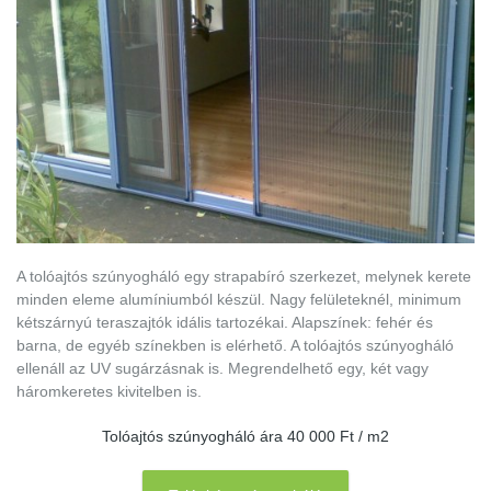
A tolóajtós szúnyogháló egy strapabíró szerkezet, melynek kerete
minden eleme alumíniumból készül. Nagy felületeknél, minimum
kétszárnyú teraszajtók idális tartozékai. Alapszínek: fehér és
barna, de egyéb színekben is elérhető. A tolóajtós szúnyogháló
ellenáll az UV sugárzásnak is. Megrendelhető egy, két vagy
háromkeretes kivitelben is.
Tolóajtós szúnyogháló ára 40 000 Ft / m2