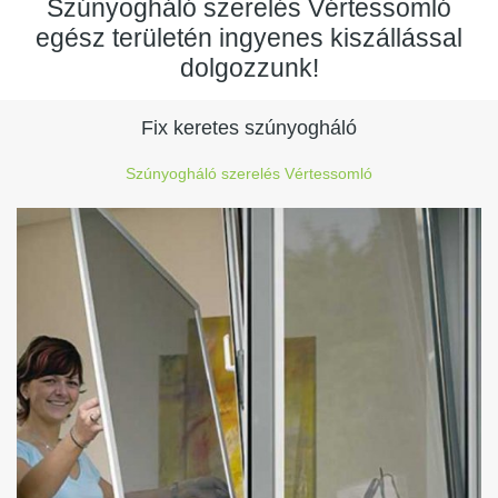
Szúnyogháló szerelés Vértessomló
egész területén ingyenes kiszállással
dolgozzunk!
Fix keretes szúnyogháló
Szúnyogháló szerelés Vértessomló