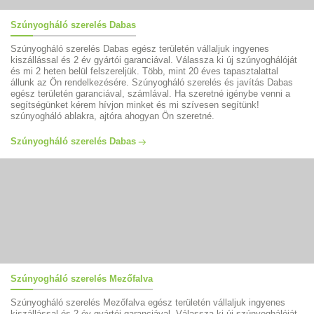
Szúnyogháló szerelés Dabas
Szúnyogháló szerelés Dabas egész területén vállaljuk ingyenes
kiszállással és 2 év gyártói garanciával. Válassza ki új szúnyoghálóját
és mi 2 heten belül felszereljük. Több, mint 20 éves tapasztalattal
állunk az Ön rendelkezésére. Szúnyogháló szerelés és javítás Dabas
egész területén garanciával, számlával. Ha szeretné igénybe venni a
segítségünket kérem hívjon minket és mi szívesen segítünk!
szúnyogháló ablakra, ajtóra ahogyan Ön szeretné.
Szúnyogháló szerelés Dabas
Szúnyogháló szerelés Mezőfalva
Szúnyogháló szerelés Mezőfalva egész területén vállaljuk ingyenes
kiszállással és 2 év gyártói garanciával. Válassza ki új szúnyoghálóját