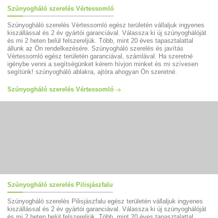
Szúnyogháló szerelés Vértessomló
Szúnyogháló szerelés Vértessomló egész területén vállaljuk ingyenes
kiszállással és 2 év gyártói garanciával. Válassza ki új szúnyoghálóját
és mi 2 heten belül felszereljük. Több, mint 20 éves tapasztalattal
állunk az Ön rendelkezésére. Szúnyogháló szerelés és javítás
Vértessomló egész területén garanciával, számlával. Ha szeretné
igénybe venni a segítségünket kérem hívjon minket és mi szívesen
segítünk! szúnyogháló ablakra, ajtóra ahogyan Ön szeretné.
Szúnyogháló szerelés Vértessomló
Szúnyogháló szerelés Pilisjászfalu
Szúnyogháló szerelés Pilisjászfalu egész területén vállaljuk ingyenes
kiszállással és 2 év gyártói garanciával. Válassza ki új szúnyoghálóját
és mi 2 heten belül felszereljük. Több, mint 20 éves tapasztalattal