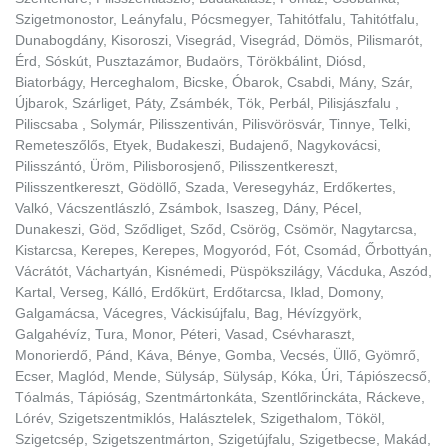
Szigetmonostor, Leányfalu, Pócsmegyer, Tahitótfalu, Tahitótfalu,
Dunabogdány, Kisoroszi, Visegrád, Visegrád, Dömös, Pilismarót,
Érd, Sóskút, Pusztazámor, Budaörs, Törökbálint, Diósd,
Biatorbágy, Herceghalom, Bicske, Óbarok, Csabdi, Mány, Szár,
Újbarok, Szárliget, Páty, Zsámbék, Tök, Perbál, Pilisjászfalu ,
Piliscsaba , Solymár, Pilisszentiván, Pilisvörösvár, Tinnye, Telki,
Remeteszőlős, Etyek, Budakeszi, Budajenő, Nagykovácsi,
Pilisszántó, Üröm, Pilisborosjenő, Pilisszentkereszt,
Pilisszentkereszt, Gödöllő, Szada, Veresegyház, Erdőkertes,
Valkó, Vácszentlászló, Zsámbok, Isaszeg, Dány, Pécel,
Dunakeszi, Göd, Sződliget, Sződ, Csörög, Csömör, Nagytarcsa,
Kistarcsa, Kerepes, Kerepes, Mogyoród, Fót, Csomád, Őrbottyán,
Vácrátót, Váchartyán, Kisnémedi, Püspökszilágy, Vácduka, Aszód,
Kartal, Verseg, Kálló, Erdőkürt, Erdőtarcsa, Iklad, Domony,
Galgamácsa, Vácegres, Váckisújfalu, Bag, Hévízgyörk,
Galgahévíz, Tura, Monor, Péteri, Vasad, Csévharaszt,
Monorierdő, Pánd, Káva, Bénye, Gomba, Vecsés, Üllő, Gyömrő,
Ecser, Maglód, Mende, Sülysáp, Sülysáp, Kóka, Úri, Tápiószecső,
Tóalmás, Tápióság, Szentmártonkáta, Szentlőrinckáta, Ráckeve,
Lórév, Szigetszentmiklós, Halásztelek, Szigethalom, Tököl,
Szigetcsép, Szigetszentmárton, Szigetújfalu, Szigetbecse, Makád,