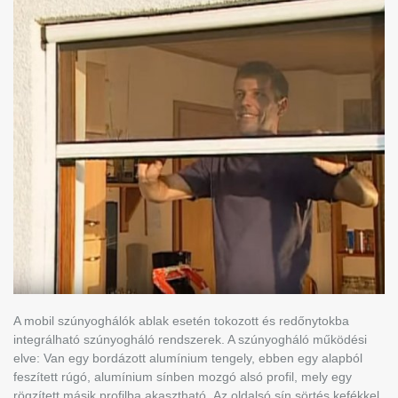
A mobil szúnyoghálók ablak esetén tokozott és redőnytokba
integrálható szúnyogháló rendszerek. A szúnyogháló működési
elve: Van egy bordázott alumínium tengely, ebben egy alapból
feszített rúgó, alumínium sínben mozgó alsó profil, mely egy
rögzített másik profilba akasztható. Az oldalsó sín sörtés kefékkel