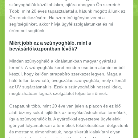
szúnyoghálók közül ablakra, ajtóra ahogyan Ön szeretné.
Több, mint 20 éves tapasztalattal a hátunk mögött állunk az
Ön rendelkezésére. Ha szeretné igénybe venni a
segítségünket, akkor hívja ügyfélszolgálatunkat és mi
örömmel segítünk.
Miért jobb ez a szúnyogháló, mint a
bevásárlóközpontban lévők?
Minden szúnyogháló a kínálatunkban magyar gyártású
termék. A szúnyogháló keret minden esetben alumíniumból
készül, hogy kellően strapabíró szerkezet legyen. Maga a
háló teflon bevonatú, üvegszálas szúnyogháló, mely ellenáll
az UV sugárzásnak is. Ezek a szúnyoghálók hosszú ideig,
megbízhatóan fognak szolgálatot teljesíteni önnek.
Csapatunk több, mint 20 éve van jelen a piacon és ez idő
alatt bizony sokat fejlődtek az árnyékolástechnikai termékek,
így a szúnyoghálók is. A gyártókkal egyeztetve ügyfeleink
igényeit folyamatosan a termékek tökéletesítésén dolgoztunk
és mostanra elmondhatjuk, hogy sikerült kialakítani olyan