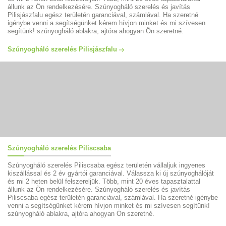
állunk az Ön rendelkezésére. Szúnyogháló szerelés és javítás
Pilisjászfalu egész területén garanciával, számlával. Ha szeretné
igénybe venni a segítségünket kérem hívjon minket és mi szívesen
segítünk! szúnyogháló ablakra, ajtóra ahogyan Ön szeretné.
Szúnyogháló szerelés Pilisjászfalu
Szúnyogháló szerelés Piliscsaba
Szúnyogháló szerelés Piliscsaba egész területén vállaljuk ingyenes
kiszállással és 2 év gyártói garanciával. Válassza ki új szúnyoghálóját
és mi 2 heten belül felszereljük. Több, mint 20 éves tapasztalattal
állunk az Ön rendelkezésére. Szúnyogháló szerelés és javítás
Piliscsaba egész területén garanciával, számlával. Ha szeretné igénybe
venni a segítségünket kérem hívjon minket és mi szívesen segítünk!
szúnyogháló ablakra, ajtóra ahogyan Ön szeretné.