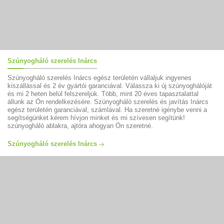
Szúnyogháló szerelés Inárcs
Szúnyogháló szerelés Inárcs egész területén vállaljuk ingyenes
kiszállással és 2 év gyártói garanciával. Válassza ki új szúnyoghálóját
és mi 2 heten belül felszereljük. Több, mint 20 éves tapasztalattal
állunk az Ön rendelkezésére. Szúnyogháló szerelés és javítás Inárcs
egész területén garanciával, számlával. Ha szeretné igénybe venni a
segítségünket kérem hívjon minket és mi szívesen segítünk!
szúnyogháló ablakra, ajtóra ahogyan Ön szeretné.
Szúnyogháló szerelés Inárcs