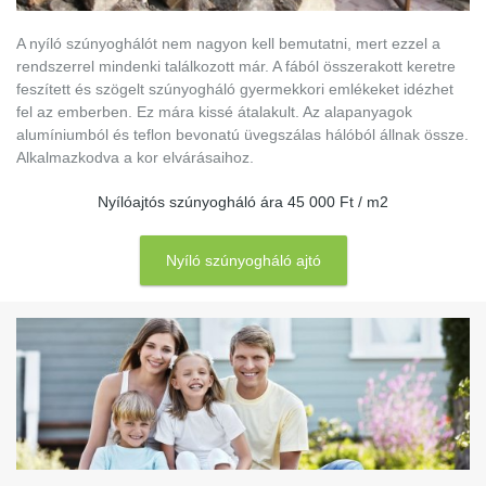
A nyíló szúnyoghálót nem nagyon kell bemutatni, mert ezzel a
rendszerrel mindenki találkozott már. A fából összerakott keretre
feszített és szögelt szúnyogháló gyermekkori emlékeket idézhet
fel az emberben. Ez mára kissé átalakult. Az alapanyagok
alumíniumból és teflon bevonatú üvegszálas hálóból állnak össze.
Alkalmazkodva a kor elvárásaihoz.
Nyílóajtós szúnyogháló ára 45 000 Ft / m2
Nyíló szúnyogháló ajtó