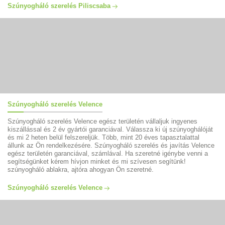
Szúnyogháló szerelés Piliscsaba
Szúnyogháló szerelés Velence
Szúnyogháló szerelés Velence egész területén vállaljuk ingyenes
kiszállással és 2 év gyártói garanciával. Válassza ki új szúnyoghálóját
és mi 2 heten belül felszereljük. Több, mint 20 éves tapasztalattal
állunk az Ön rendelkezésére. Szúnyogháló szerelés és javítás Velence
egész területén garanciával, számlával. Ha szeretné igénybe venni a
segítségünket kérem hívjon minket és mi szívesen segítünk!
szúnyogháló ablakra, ajtóra ahogyan Ön szeretné.
Szúnyogháló szerelés Velence