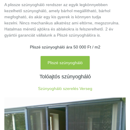
A plissze szúnyogháló rendszer az egyik legkönnyebben
kezelhető szúnyogháló, amely bárhol megállítható, bárhol
megfogható, és akár egy kis gyerek is könnyen tudja
kezelni. Nincs mechanikus alkatrész ami eltörne, megszorulna.
Hatalmas méretű ajtókra és ablakokra is felszerelhető. 2 év
gyártói garanciát vállalunk a Pliszé szúnyoghálóra is.
Pliszé szúnyogháló ára 50 000 Ft / m2
Pliszé szúnyogháló
Tolóajtós szúnyogháló
Szúnyogháló szerelés Verseg