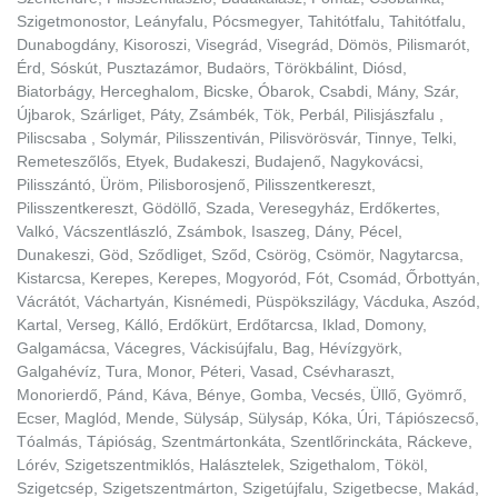
Szigetmonostor, Leányfalu, Pócsmegyer, Tahitótfalu, Tahitótfalu,
Dunabogdány, Kisoroszi, Visegrád, Visegrád, Dömös, Pilismarót,
Érd, Sóskút, Pusztazámor, Budaörs, Törökbálint, Diósd,
Biatorbágy, Herceghalom, Bicske, Óbarok, Csabdi, Mány, Szár,
Újbarok, Szárliget, Páty, Zsámbék, Tök, Perbál, Pilisjászfalu ,
Piliscsaba , Solymár, Pilisszentiván, Pilisvörösvár, Tinnye, Telki,
Remeteszőlős, Etyek, Budakeszi, Budajenő, Nagykovácsi,
Pilisszántó, Üröm, Pilisborosjenő, Pilisszentkereszt,
Pilisszentkereszt, Gödöllő, Szada, Veresegyház, Erdőkertes,
Valkó, Vácszentlászló, Zsámbok, Isaszeg, Dány, Pécel,
Dunakeszi, Göd, Sződliget, Sződ, Csörög, Csömör, Nagytarcsa,
Kistarcsa, Kerepes, Kerepes, Mogyoród, Fót, Csomád, Őrbottyán,
Vácrátót, Váchartyán, Kisnémedi, Püspökszilágy, Vácduka, Aszód,
Kartal, Verseg, Kálló, Erdőkürt, Erdőtarcsa, Iklad, Domony,
Galgamácsa, Vácegres, Váckisújfalu, Bag, Hévízgyörk,
Galgahévíz, Tura, Monor, Péteri, Vasad, Csévharaszt,
Monorierdő, Pánd, Káva, Bénye, Gomba, Vecsés, Üllő, Gyömrő,
Ecser, Maglód, Mende, Sülysáp, Sülysáp, Kóka, Úri, Tápiószecső,
Tóalmás, Tápióság, Szentmártonkáta, Szentlőrinckáta, Ráckeve,
Lórév, Szigetszentmiklós, Halásztelek, Szigethalom, Tököl,
Szigetcsép, Szigetszentmárton, Szigetújfalu, Szigetbecse, Makád,