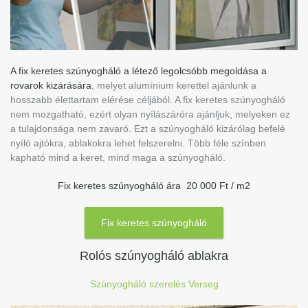
A fix keretes szúnyogháló a létező legolcsóbb megoldása a
rovarok kizárására
, melyet alumínium kerettel ajánlunk a
hosszabb élettartam elérése céljából. A fix keretes szúnyogháló
nem mozgatható, ezért olyan nyílászáróra ajánljuk, melyeken ez
a tulajdonsága nem zavaró. Ezt a szúnyogháló kizárólag befelé
nyíló ajtókra, ablakokra lehet felszerelni. Több féle színben
kapható mind a keret, mind maga a szúnyogháló.
Fix keretes szúnyogháló ára 20 000 Ft / m2
Fix keretes szúnyogháló
Rolós szúnyogháló ablakra
Szúnyogháló szerelés Verseg