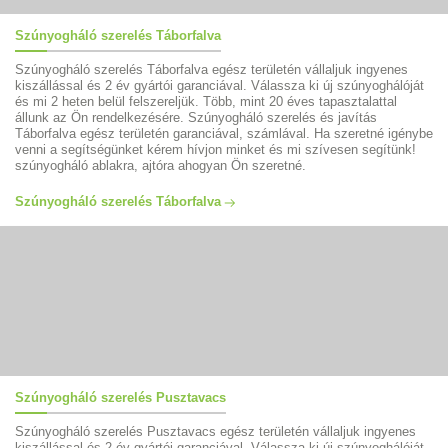
Szúnyogháló szerelés Táborfalva
Szúnyogháló szerelés Táborfalva egész területén vállaljuk ingyenes
kiszállással és 2 év gyártói garanciával. Válassza ki új szúnyoghálóját
és mi 2 heten belül felszereljük. Több, mint 20 éves tapasztalattal
állunk az Ön rendelkezésére. Szúnyogháló szerelés és javítás
Táborfalva egész területén garanciával, számlával. Ha szeretné igénybe
venni a segítségünket kérem hívjon minket és mi szívesen segítünk!
szúnyogháló ablakra, ajtóra ahogyan Ön szeretné.
Szúnyogháló szerelés Táborfalva
Szúnyogháló szerelés Pusztavacs
Szúnyogháló szerelés Pusztavacs egész területén vállaljuk ingyenes
kiszállással és 2 év gyártói garanciával. Válassza ki új szúnyoghálóját