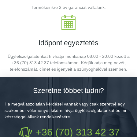
Termékeinkre 2 év garanciát vállalunk.
Időpont egyeztetés
Ügyfélszolgálatunkat hívhatja munkanap 08:00 - 20:00 között a
+36 (70) 313 42 37 telefonszámon. Kérjük adja meg nevét,
telefonszámát, címét és igényeit a szúnyoghálóval szemben.
Szeretne többet tudni?
Ha megválaszolatlan kérdései vannak vagy csak szeretné egy
szakember véleményét kikérni hívja ügyfélszolgálatunkat és mi
készséggel állunk rendelkezésére.
+36 (70) 313 42 37