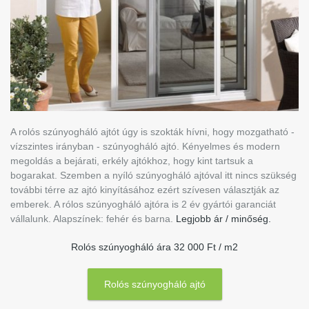
A rolós szúnyogháló ajtót úgy is szokták hívni, hogy mozgatható -
vízszintes irányban - szúnyogháló ajtó. Kényelmes és modern
megoldás a bejárati, erkély ajtókhoz, hogy kint tartsuk a
bogarakat. Szemben a nyíló szúnyogháló ajtóval itt nincs szükség
további térre az ajtó kinyításához ezért szívesen választják az
emberek. A rólos szúnyogháló ajtóra is 2 év gyártói garanciát
vállalunk. Alapszínek: fehér és barna.
Legjobb ár / minőség.
Rolós szúnyogháló ára 32 000 Ft / m2
Rolós szúnyogháló ajtó