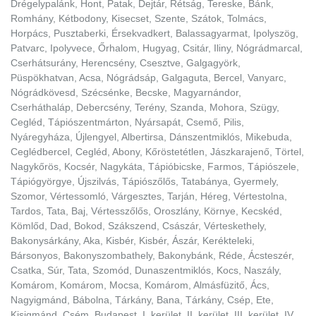
Drégelypalánk, Hont, Patak, Dejtár, Rétság, Tereske, Bánk,
Romhány, Kétbodony, Kisecset, Szente, Szátok, Tolmács,
Horpács, Pusztaberki, Érsekvadkert, Balassagyarmat, Ipolyszög,
Patvarc, Ipolyvece, Őrhalom, Hugyag, Csitár, Iliny, Nógrádmarcal,
Cserhátsurány, Herencsény, Csesztve, Galgagyörk,
Püspökhatvan, Acsa, Nógrádsáp, Galgaguta, Bercel, Vanyarc,
Nógrádkövesd, Szécsénke, Becske, Magyarnándor,
Cserháthaláp, Debercsény, Terény, Szanda, Mohora, Szügy,
Cegléd, Tápiószentmárton, Nyársapát, Csemő, Pilis,
Nyáregyháza, Újlengyel, Albertirsa, Dánszentmiklós, Mikebuda,
Ceglédbercel, Cegléd, Abony, Kőröstetétlen, Jászkarajenő, Törtel,
Nagykőrös, Kocsér, Nagykáta, Tápióbicske, Farmos, Tápiószele,
Tápiógyörgye, Újszilvás, Tápiószőlős, Tatabánya, Gyermely,
Szomor, Vértessomló, Várgesztes, Tarján, Héreg, Vértestolna,
Tardos, Tata, Baj, Vértesszőlős, Oroszlány, Környe, Kecskéd,
Kömlőd, Dad, Bokod, Szákszend, Császár, Vérteskethely,
Bakonysárkány, Aka, Kisbér, Kisbér, Ászár, Kerékteleki,
Bársonyos, Bakonyszombathely, Bakonybánk, Réde, Ácsteszér,
Csatka, Súr, Tata, Szomód, Dunaszentmiklós, Kocs, Naszály,
Komárom, Komárom, Mocsa, Komárom, Almásfüzitő, Ács,
Nagyigmánd, Bábolna, Tárkány, Bana, Tárkány, Csép, Ete,
Kisigmánd, Csém, Budapest, I. kerület, II. kerület, III. kerület, IV.