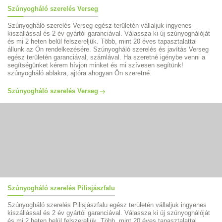
Szúnyogháló szerelés Verseg
Szúnyogháló szerelés Verseg egész területén vállaljuk ingyenes
kiszállással és 2 év gyártói garanciával. Válassza ki új szúnyoghálóját
és mi 2 heten belül felszereljük. Több, mint 20 éves tapasztalattal
állunk az Ön rendelkezésére. Szúnyogháló szerelés és javítás Verseg
egész területén garanciával, számlával. Ha szeretné igénybe venni a
segítségünket kérem hívjon minket és mi szívesen segítünk!
szúnyogháló ablakra, ajtóra ahogyan Ön szeretné.
Szúnyogháló szerelés Verseg
Szúnyogháló szerelés Pilisjászfalu
Szúnyogháló szerelés Pilisjászfalu egész területén vállaljuk ingyenes
kiszállással és 2 év gyártói garanciával. Válassza ki új szúnyoghálóját
és mi 2 heten belül felszereljük. Több, mint 20 éves tapasztalattal