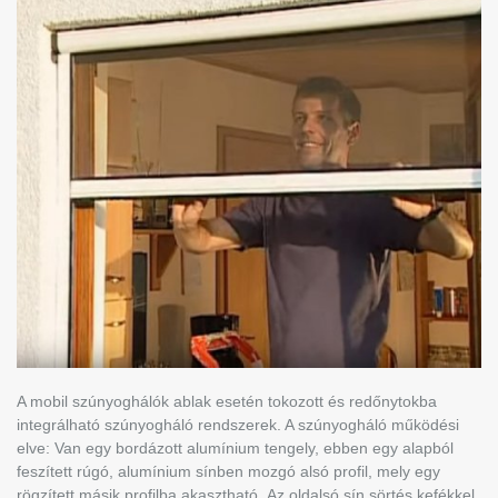
A mobil szúnyoghálók ablak esetén tokozott és redőnytokba
integrálható szúnyogháló rendszerek. A szúnyogháló működési
elve: Van egy bordázott alumínium tengely, ebben egy alapból
feszített rúgó, alumínium sínben mozgó alsó profil, mely egy
rögzített másik profilba akasztható. Az oldalsó sín sörtés kefékkel