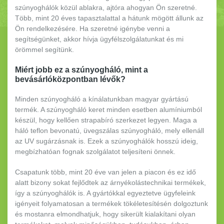
szúnyoghálók közül ablakra, ajtóra ahogyan Ön szeretné.
Több, mint 20 éves tapasztalattal a hátunk mögött állunk az
Ön rendelkezésére. Ha szeretné igénybe venni a
segítségünket, akkor hívja ügyfélszolgálatunkat és mi
örömmel segítünk.
Miért jobb ez a szúnyogháló, mint a
bevásárlóközpontban lévők?
Minden szúnyogháló a kínálatunkban magyar gyártású
termék. A szúnyogháló keret minden esetben alumíniumból
készül, hogy kellően strapabíró szerkezet legyen. Maga a
háló teflon bevonatú, üvegszálas szúnyogháló, mely ellenáll
az UV sugárzásnak is. Ezek a szúnyoghálók hosszú ideig,
megbízhatóan fognak szolgálatot teljesíteni önnek.
Csapatunk több, mint 20 éve van jelen a piacon és ez idő
alatt bizony sokat fejlődtek az árnyékolástechnikai termékek,
így a szúnyoghálók is. A gyártókkal egyeztetve ügyfeleink
igényeit folyamatosan a termékek tökéletesítésén dolgoztunk
és mostanra elmondhatjuk, hogy sikerült kialakítani olyan