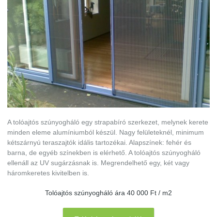
A tolóajtós szúnyogháló egy strapabíró szerkezet, melynek kerete
minden eleme alumíniumból készül. Nagy felületeknél, minimum
kétszárnyú teraszajtók idális tartozékai. Alapszínek: fehér és
barna, de egyéb színekben is elérhető. A tolóajtós szúnyogháló
ellenáll az UV sugárzásnak is. Megrendelhető egy, két vagy
háromkeretes kivitelben is.
Tolóajtós szúnyogháló ára 40 000 Ft / m2