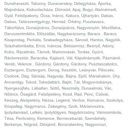
Dunaharaszti, Taksony, Dunavarsány, Délegyháza, Áporka,
Majosháza, Kiskunlacháza, Dömsöd, Apaj, Bugyi, Alsónémedi,
Gyál, Felsőpakony, Ócsa, Inárcs, Kakucs, Újhartyán, Dabas,
Dabas, Tatárszentgyörgy, Hernád, Örkény, Pusztavacs,
Táborfalva, Dunaújváros, Dunaújváros, Nagyvenyim, Mezőfalva,
Daruszentmiklós, Előszállás, Nagykarácsony, Baracs , Baracs,
Kisapostag, Perkáta, Szabadegyháza, Sárosd, Hantos, Nagylók,
Százhalombatta, Ercsi, Iváncsa, Beloiannisz, Besnyő, Adony,
Kulcs, Rácalmás, Tárnok, Martonvásár, Tordas, Gyúró,
Ráckeresztúr, Baracska, Kajászó, Vál, Kápolnásnyék, Pázmánd,
Vereb, Velence , Gárdony, Gárdony, Gárdony, Pusztaszabolcs,
Esztergom, Esztergom, Dorog, Kesztölc, Leányvár, Piliscsév,
Csolnok, Dág, Sárisáp, Nagysáp, Bajna, Epöl, Máriahalom, Úny,
Annavölgy, Tokod, Tokodaltáró, Bajót, Tát, Mogyorósbánya,
Nyergesújfalu, Lábatlan, Süttő, Neszmély, Dunaalmás, Vác,
Nőtincs, Ősagárd, Felsőpetény, Kosd, Rád, Penc, Csővár,
Keszeg, Alsópetény, Nézsa, Legénd, Verőce, Kismaros, Szokolya,
Kóspallag, Nagymaros, Zebegény, Szob, Márianosztra,
Ipolydamásd, Letkés, Ipolytölgyes, Nagybörzsöny, Vámosmikola,
Tésa, Perőcsény, Kemence, Bernecebaráti, Szendehely,
Berkenye, Nógrád, Diósjenő, Borsosberény, Nagyoroszi,