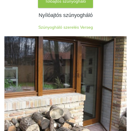
Tolóajtós szúnyogháló
Nyílóajtós szúnyogháló
Szúnyogháló szerelés Verseg