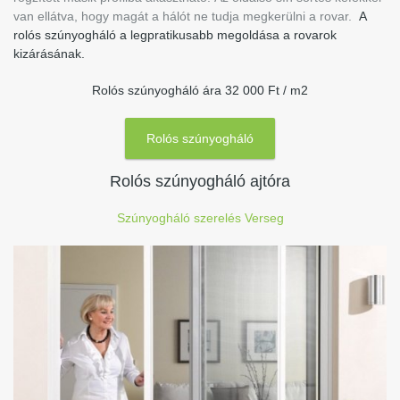
van ellátva, hogy magát a hálót ne tudja megkerülni a rovar.
A
rolós szúnyogháló a legpratikusabb megoldása a rovarok
kizárásának.
Rolós szúnyogháló ára 32 000 Ft / m2
Rolós szúnyogháló
Rolós szúnyogháló ajtóra
Szúnyogháló szerelés Verseg