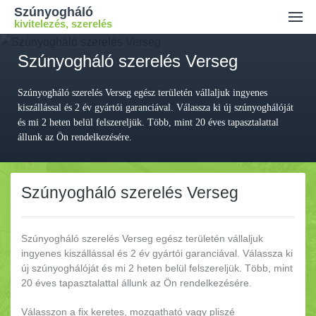
Szúnyogháló
kivitelezés, szerelés
Ajánlatkérés
Szúnyogháló szerelés Verseg
Kiszállási díj
Szúnyogháló szerelés Verseg egész területén vállaljuk ingyenes
Kapcsolat
kiszállással és 2 év gyártói garanciával. Válassza ki új szúnyoghálóját
és mi 2 heten belül felszereljük. Több, mint 20 éves tapasztalattal
állunk az Ön rendelkezésére.
Szúnyogháló szerelés Verseg
Szúnyogháló szerelés Verseg egész területén vállaljuk
ingyenes kiszállással és 2 év gyártói garanciával.
Válassza ki
új szúnyoghálóját és mi 2 heten belül felszereljük. Több, mint
20 éves tapasztalattal állunk az Ön rendelkezésére.
Válasszon a fix keretes, mozgatható vagy pliszé