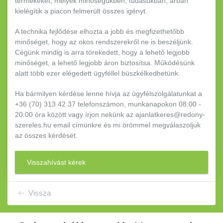
termékeket, melyek minőségükben, tudásukban, árban
kielégítik a piacon felmerült összes igényt.
A technika fejlődése elhozta a jobb és megfizethetőbb
minőséget, hogy az okos rendszerekről ne is beszéljünk.
Cégünk mindig is arra törekedett, hogy a lehető legjobb
minőséget, a lehető legjobb áron biztosítsa. Működésünk
alatt több ezer elégedett ügyféllel büszkélkedhetünk.
Ha bármilyen kérdése lenne hívja az ügyfélszolgálatunkat a
+36 (70) 313 42 37 telefonszámon, munkanapokon 08:00 -
20:00 óra között vagy írjon nekünk az ajanlatkeres@redony-
szereles.hu email címünkre és mi örömmel megválaszoljuk
az összes kérdését.
Visszahívást kérek
Vissza