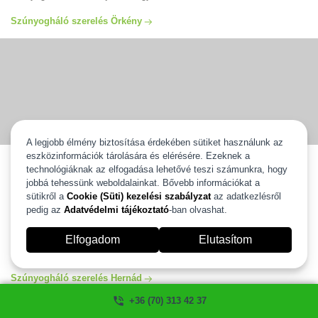
Szúnyogháló szerelés Örkény
A legjobb élmény biztosítása érdekében sütiket használunk az
eszközinformációk tárolására és elérésére. Ezeknek a
Szúnyogháló szerelés Hernád
technológiáknak az elfogadása lehetővé teszi számunkra, hogy
jobbá tehessünk weboldalainkat. Bővebb információkat a
Szúnyogháló szerelés Hernád egész területén vállaljuk ingyenes
kiszállással és 2 év gyártói garanciával. Válassza ki új szúnyoghálóját
sütikről a
Cookie (Süti) kezelési szabályzat
az adatkezlésről
és mi 2 heten belül felszereljük. Több, mint 20 éves tapasztalattal
pedig az
Adatvédelmi tájékoztató
-ban olvashat.
állunk az Ön rendelkezésére. Szúnyogháló szerelés és javítás Hernád
egész területén garanciával, számlával. Ha szeretné igénybe venni a
Elfogadom
Elutasítom
segítségünket kérem hívjon minket és mi szívesen segítünk!
szúnyogháló ablakra, ajtóra ahogyan Ön szeretné.
Szúnyogháló szerelés Hernád
+36 (70) 313 42 37