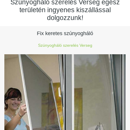
Szúnyogháló szerelés Verseg egész
területén ingyenes kiszállással
dolgozzunk!
Fix keretes szúnyogháló
Szúnyogháló szerelés Verseg