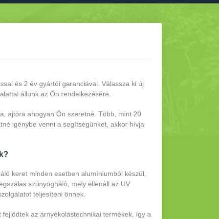
ással és 2 év gyártói garanciával.
Válassza ki új
alattal állunk az Ön rendelkezésére.
ra, ajtóra ahogyan Ön szeretné. Több, mint 20
tné igénybe venni a segítségünket, akkor hívja
ők?
áló keret minden esetben alumíniumból készül,
egszálas szúnyogháló, mely ellenáll az UV
lgálatot teljesíteni önnek.
 fejlődtek az árnyékolástechnikai termékek, így a