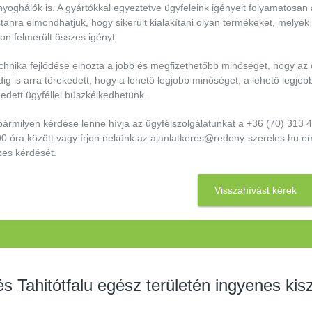
yoghálók is. A gyártókkal egyeztetve ügyfeleink igényeit folyamatosan
anra elmondhatjuk, hogy sikerült kialakítani olyan termékeket, melyek
on felmerült összes igényt.
echnika fejlődése elhozta a jobb és megfizethetőbb minőséget, hogy az
ig is arra törekedett, hogy a lehető legjobb minőséget, a lehető legjob
edett ügyféllel büszkélkedhetünk.
bármilyen kérdése lenne hívja az ügyfélszolgálatunkat a +36 (70) 313
00 óra között vagy írjon nekünk az ajanlatkeres@redony-szereles.hu e
zes kérdését.
Visszahívást kérek
 Tahitótfalu egész területén ingyenes kis