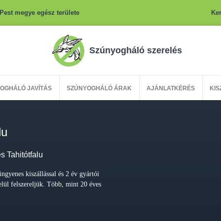
Pest megye egész területe
Ker
Szúnyogháló szerelés
OGHÁLÓ JAVÍTÁS
SZÚNYOGHÁLÓ ÁRAK
AJÁNLATKÉRÉS
KIS
lu
 Tahitótfalu
ingyenes kiszállással és 2 év gyártói
elül felszereljük. Több, mint 20 éves