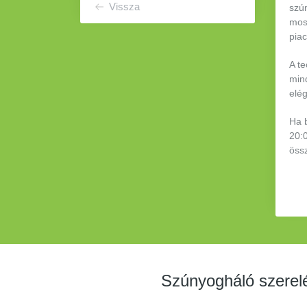
Vissza
szún
most
piac
A t
mind
elég
Ha 
20:
öss
Szúnyogháló szerelés