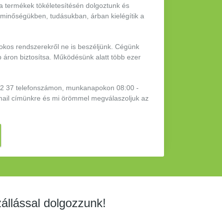
 a termékek tökéletesítésén dolgoztunk és
 minőségükben, tudásukban, árban kielégítik a
 okos rendszerekről ne is beszéljünk. Cégünk
b áron biztosítsa. Működésünk alatt több ezer
 42 37 telefonszámon, munkanapokon 08:00 -
mail címünkre és mi örömmel megválaszoljuk az
zállással dolgozzunk!