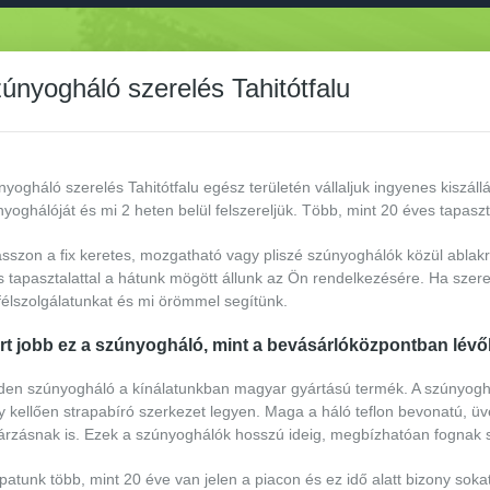
únyogháló szerelés Tahitótfalu
yogháló szerelés Tahitótfalu egész területén vállaljuk ingyenes kiszáll
yoghálóját és mi 2 heten belül felszereljük. Több, mint 20 éves tapaszt
asszon a fix keretes, mozgatható vagy pliszé szúnyoghálók közül ablak
 tapasztalattal a hátunk mögött állunk az Ön rendelkezésére. Ha szere
félszolgálatunkat és mi örömmel segítünk.
rt jobb ez a szúnyogháló, mint a bevásárlóközpontban lév
den szúnyogháló a kínálatunkban magyar gyártású termék. A szúnyogh
 kellően strapabíró szerkezet legyen. Maga a háló teflon bevonatú, üv
rzásnak is. Ezek a szúnyoghálók hosszú ideig, megbízhatóan fognak szo
atunk több, mint 20 éve van jelen a piacon és ez idő alatt bizony sokat