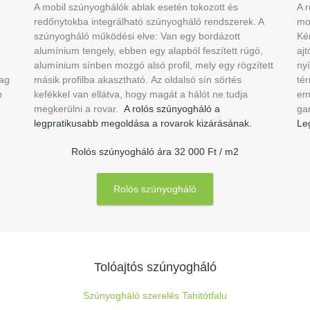
A mobil szúnyoghálók ablak esetén tokozott és
A r
redőnytokba integrálható szúnyogháló rendszerek. A
mo
szúnyogháló működési elve: Van egy bordázott
Ké
alumínium tengely, ebben egy alapból feszített rúgó,
aj
alumínium sínben mozgó alsó profil, mely egy rögzített
nyí
lag
másik profilba akasztható. Az oldalsó sín sörtés
tér
b
kefékkel van ellátva, hogy magát a hálót ne tudja
emb
megkerülni a rovar.
A rolós szúnyogháló a
gar
legpratikusabb megoldása a rovarok kizárásának.
Le
Rolós szúnyogháló ára 32 000 Ft / m2
Rolós szúnyogháló
Tolóajtós szúnyogháló
Szúnyogháló szerelés Tahitótfalu