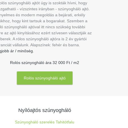
olós szúnyogháló ajtót úgy is szokták hívni, hogy
zgatható - vízszintes irányban - szúnyogháló ajtó.
nyelmes és modern megoldás a bejárati, erkély
tókhoz, hogy kint tartsuk a bogarakat. Szemben a
ló szúnyogháló ajtóval itt nincs szükség további
re az ajtó kinyításához ezért szívesen választják az
erek. A rólos szúnyogháló ajtóra is 2 év gyártói
anciát vállalunk. Alapszínek: fehér és barna.
gjobb ár / minőség.
Rolós szúnyogháló ára 32 000 Ft / m2
Rolós szúnyogháló ajtó
Nyílóajtós szúnyogháló
Szúnyogháló szerelés Tahitótfalu