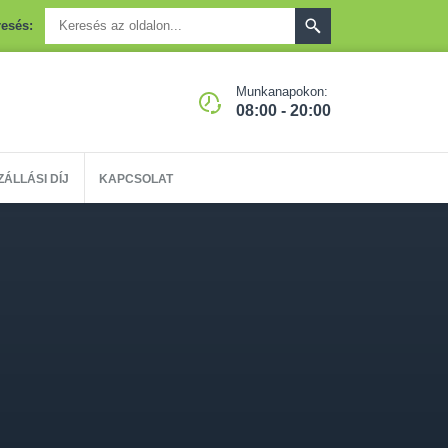
esés:
Munkanapokon:
08:00 - 20:00
ZÁLLÁSI DÍJ
KAPCSOLAT