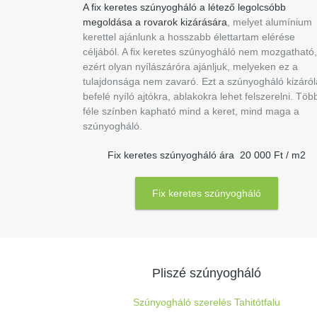
A fix keretes szúnyogháló a létező legolcsóbb
megoldása a rovarok kizárására
, melyet alumínium
kerettel ajánlunk a hosszabb élettartam elérése
céljából. A fix keretes szúnyogháló nem mozgatható,
ezért olyan nyílászáróra ajánljuk, melyeken ez a
tulajdonsága nem zavaró. Ezt a szúnyogháló kizáró
befelé nyíló ajtókra, ablakokra lehet felszerelni. Töb
féle színben kapható mind a keret, mind maga a
szúnyogháló.
Fix keretes szúnyogháló ára 20 000 Ft / m2
Fix keretes szúnyogháló
Pliszé szúnyogháló
Szúnyogháló szerelés Tahitótfalu