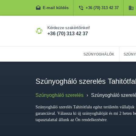
E-mail küldés
+36 (70) 313 42 37
Kérdezze szakértőinket!
+36 (70) 313 42 37
SZÚNYOGHÁLÓK
SZÚNY
Szúnyogháló szerelés Tahitótfa
Szúnyogháló szerelés
›
Szúnyogháló szerelés
Szúnyogháló szerelés Tahitótfalu egész területén vállaljuk 
garanciával. Válassza ki új szúnyoghálóját és mi 2 heten b
tapasztalattal állunk az Ön rendelkezésére.