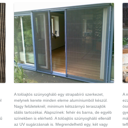
A tolóajtós szúnyogháló egy strapabíró szerkezet,
A 
l
melynek kerete minden eleme alumíniumból készül.
ezz
Nagy felületeknél, minimum kétszárnyú teraszajtók
öss
idális tartozékai. Alapszínek: fehér és barna, de egyéb
gy
tű
színekben is elérhető. A tolóajtós szúnyogháló ellenáll
má
az UV sugárzásnak is. Megrendelhető egy, két vagy
te