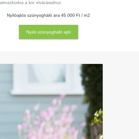
kalmazkodva a kor elvárásaihoz.
Nyílóajtós szúnyogháló ára 45 000 Ft / m2
Nyíló szúnyogháló ajtó