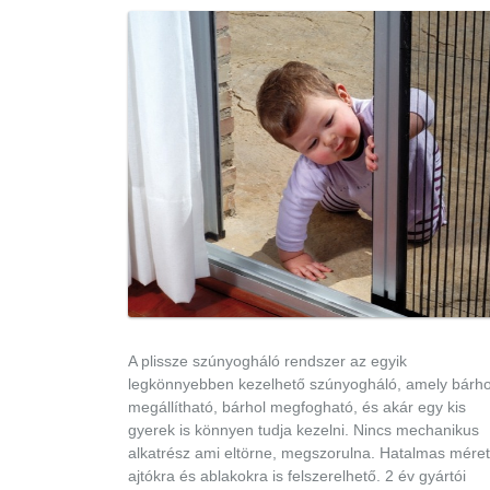
A plissze szúnyogháló rendszer az egyik
legkönnyebben kezelhető szúnyogháló, amely bárho
megállítható, bárhol megfogható, és akár egy kis
gyerek is könnyen tudja kezelni. Nincs mechanikus
alkatrész ami eltörne, megszorulna. Hatalmas mére
ajtókra és ablakokra is felszerelhető. 2 év gyártói