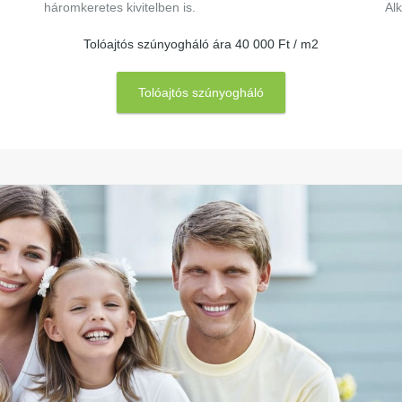
háromkeretes kivitelben is.
Al
Tolóajtós szúnyogháló ára 40 000 Ft / m2
Tolóajtós szúnyogháló