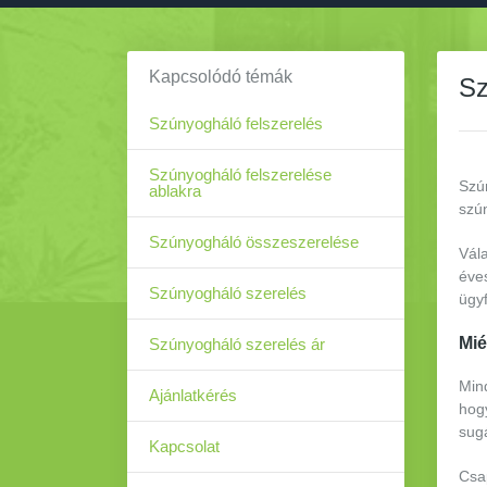
Kapcsolódó témák
Sz
Szúnyogháló felszerelés
Szúnyogháló felszerelése
Szún
ablakra
szún
Szúnyogháló összeszerelése
Vál
éves
Szúnyogháló szerelés
ügy
Mié
Szúnyogháló szerelés ár
Min
Ajánlatkérés
hogy
sugá
Kapcsolat
Csap