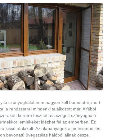
nyíló szúnyoghálót nem nagyon kell bemutatni, mert
el a rendszerrel mindenki találkozott már. A fából
zerakott keretre feszített és szögelt szúnyogháló
ermekkori emlékeket idézhet fel az emberben. Ez
ra kissé átalakult. Az alapanyagok alumíniumból és
flon bevonatú üvegszálas hálóból állnak össze.