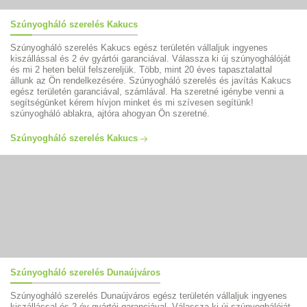
Szúnyogháló szerelés Kakucs
Szúnyogháló szerelés Kakucs egész területén vállaljuk ingyenes
kiszállással és 2 év gyártói garanciával. Válassza ki új szúnyoghálóját
és mi 2 heten belül felszereljük. Több, mint 20 éves tapasztalattal
állunk az Ön rendelkezésére. Szúnyogháló szerelés és javítás Kakucs
egész területén garanciával, számlával. Ha szeretné igénybe venni a
segítségünket kérem hívjon minket és mi szívesen segítünk!
szúnyogháló ablakra, ajtóra ahogyan Ön szeretné.
Szúnyogháló szerelés Kakucs
Szúnyogháló szerelés Dunaújváros
Szúnyogháló szerelés Dunaújváros egész területén vállaljuk ingyenes
kiszállással és 2 év gyártói garanciával. Válassza ki új szúnyoghálóját