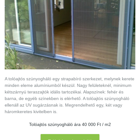
A tolóajtós szúnyogháló egy strapabíró szerkezet, melynek kerete
minden eleme alumíniumból készül. Nagy felületeknél, minimum
kétszárnyú teraszajtók idális tartozékai. Alapszínek: fehér és
barna, de egyéb színekben is elérhető. A tolóajtós szúnyogháló
ellenáll az UV sugárzásnak is. Megrendelhető egy, két vagy
háromkeretes kivitelben is.
Tolóajtós szúnyogháló ára 40 000 Ft / m2