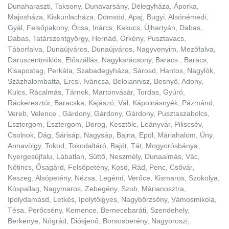
Dunaharaszti, Taksony, Dunavarsány, Délegyháza, Áporka,
Majosháza, Kiskunlacháza, Dömsöd, Apaj, Bugyi, Alsónémedi,
Gyál, Felsőpakony, Ócsa, Inárcs, Kakucs, Újhartyán, Dabas,
Dabas, Tatárszentgyörgy, Hernád, Örkény, Pusztavacs,
Táborfalva, Dunaújváros, Dunaújváros, Nagyvenyim, Mezőfalva,
Daruszentmiklós, Előszállás, Nagykarácsony, Baracs , Baracs,
Kisapostag, Perkáta, Szabadegyháza, Sárosd, Hantos, Nagylók,
Százhalombatta, Ercsi, Iváncsa, Beloiannisz, Besnyő, Adony,
Kulcs, Rácalmás, Tárnok, Martonvásár, Tordas, Gyúró,
Ráckeresztúr, Baracska, Kajászó, Vál, Kápolnásnyék, Pázmánd,
Vereb, Velence , Gárdony, Gárdony, Gárdony, Pusztaszabolcs,
Esztergom, Esztergom, Dorog, Kesztölc, Leányvár, Piliscsév,
Csolnok, Dág, Sárisáp, Nagysáp, Bajna, Epöl, Máriahalom, Úny,
Annavölgy, Tokod, Tokodaltáró, Bajót, Tát, Mogyorósbánya,
Nyergesújfalu, Lábatlan, Süttő, Neszmély, Dunaalmás, Vác,
Nőtincs, Ősagárd, Felsőpetény, Kosd, Rád, Penc, Csővár,
Keszeg, Alsópetény, Nézsa, Legénd, Verőce, Kismaros, Szokolya,
Kóspallag, Nagymaros, Zebegény, Szob, Márianosztra,
Ipolydamásd, Letkés, Ipolytölgyes, Nagybörzsöny, Vámosmikola,
Tésa, Perőcsény, Kemence, Bernecebaráti, Szendehely,
Berkenye, Nógrád, Diósjenő, Borsosberény, Nagyoroszi,