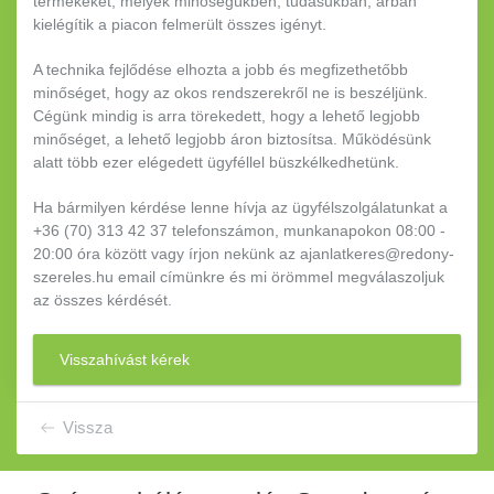
termékeket, melyek minőségükben, tudásukban, árban
kielégítik a piacon felmerült összes igényt.
A technika fejlődése elhozta a jobb és megfizethetőbb
minőséget, hogy az okos rendszerekről ne is beszéljünk.
Cégünk mindig is arra törekedett, hogy a lehető legjobb
minőséget, a lehető legjobb áron biztosítsa. Működésünk
alatt több ezer elégedett ügyféllel büszkélkedhetünk.
Ha bármilyen kérdése lenne hívja az ügyfélszolgálatunkat a
+36 (70) 313 42 37 telefonszámon, munkanapokon 08:00 -
20:00 óra között vagy írjon nekünk az ajanlatkeres@redony-
szereles.hu email címünkre és mi örömmel megválaszoljuk
az összes kérdését.
Visszahívást kérek
Vissza