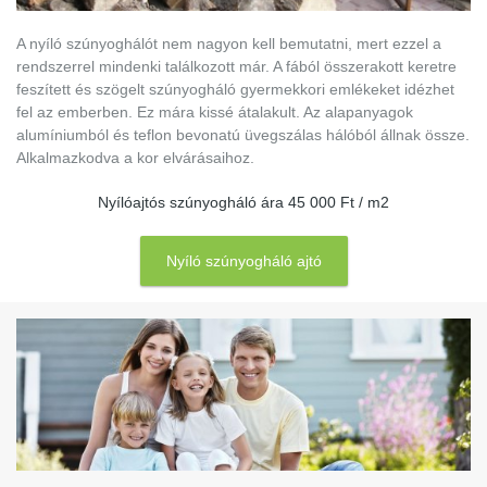
A nyíló szúnyoghálót nem nagyon kell bemutatni, mert ezzel a
rendszerrel mindenki találkozott már. A fából összerakott keretre
feszített és szögelt szúnyogháló gyermekkori emlékeket idézhet
fel az emberben. Ez mára kissé átalakult. Az alapanyagok
alumíniumból és teflon bevonatú üvegszálas hálóból állnak össze.
Alkalmazkodva a kor elvárásaihoz.
Nyílóajtós szúnyogháló ára 45 000 Ft / m2
Nyíló szúnyogháló ajtó