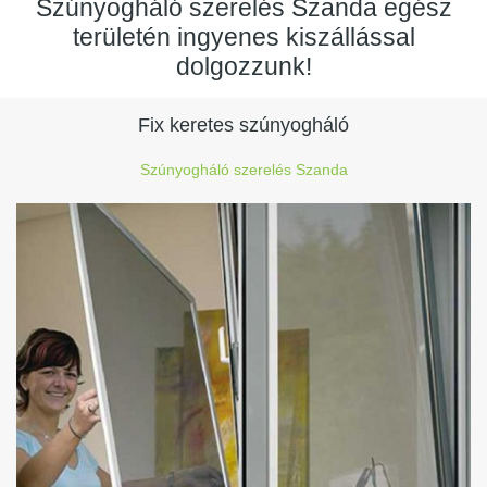
Szúnyogháló szerelés Szanda egész
területén ingyenes kiszállással
dolgozzunk!
Fix keretes szúnyogháló
Szúnyogháló szerelés Szanda