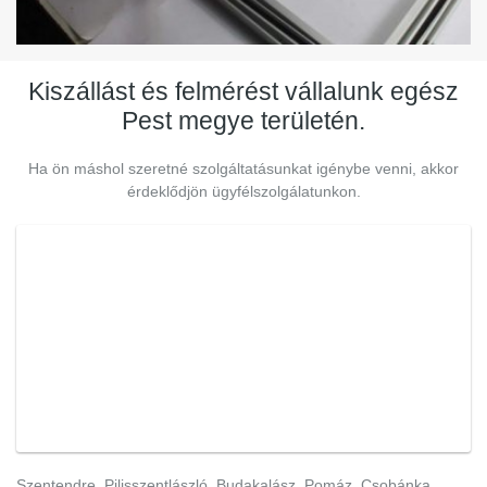
Kiszállást és felmérést vállalunk egész
Pest megye területén.
Ha ön máshol szeretné szolgáltatásunkat igénybe venni, akkor
érdeklődjön ügyfélszolgálatunkon.
Szentendre, Pilisszentlászló, Budakalász, Pomáz, Csobánka,