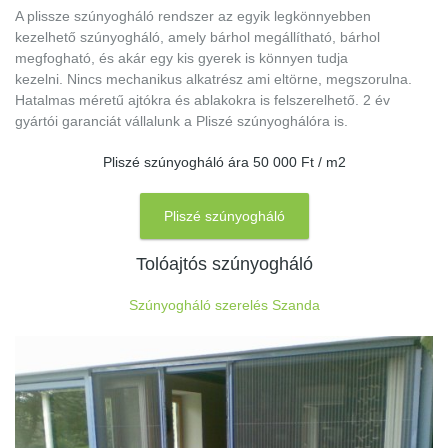
A plissze szúnyogháló rendszer az egyik legkönnyebben
kezelhető szúnyogháló, amely bárhol megállítható, bárhol
megfogható, és akár egy kis gyerek is könnyen tudja
kezelni. Nincs mechanikus alkatrész ami eltörne, megszorulna.
Hatalmas méretű ajtókra és ablakokra is felszerelhető. 2 év
gyártói garanciát vállalunk a Pliszé szúnyoghálóra is.
Pliszé szúnyogháló ára 50 000 Ft / m2
Pliszé szúnyogháló
Tolóajtós szúnyogháló
Szúnyogháló szerelés Szanda