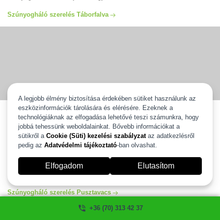
Szúnyogháló szerelés Táborfalva
A legjobb élmény biztosítása érdekében sütiket használunk az
eszközinformációk tárolására és elérésére. Ezeknek a
Szúnyogháló szerelés Pusztavacs
technológiáknak az elfogadása lehetővé teszi számunkra, hogy
jobbá tehessünk weboldalainkat. Bővebb információkat a
Szúnyogháló szerelés Pusztavacs egész területén vállaljuk ingyenes
kiszállással és 2 év gyártói garanciával. Válassza ki új szúnyoghálóját
sütikről a
Cookie (Süti) kezelési szabályzat
az adatkezlésről
és mi 2 heten belül felszereljük. Több, mint 20 éves tapasztalattal
pedig az
Adatvédelmi tájékoztató
-ban olvashat.
állunk az Ön rendelkezésére. Szúnyogháló szerelés és javítás
Pusztavacs egész területén garanciával, számlával. Ha szeretné
Elfogadom
Elutasítom
igénybe venni a segítségünket kérem hívjon minket és mi szívesen
segítünk! szúnyogháló ablakra, ajtóra ahogyan Ön szeretné.
Szúnyogháló szerelés Pusztavacs
+36 (70) 313 42 37