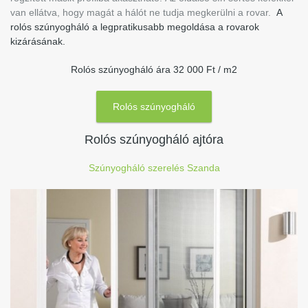
van ellátva, hogy magát a hálót ne tudja megkerülni a rovar.
A
rolós szúnyogháló a legpratikusabb megoldása a rovarok
kizárásának.
Rolós szúnyogháló ára 32 000 Ft / m2
Rolós szúnyogháló
Rolós szúnyogháló ajtóra
Szúnyogháló szerelés Szanda