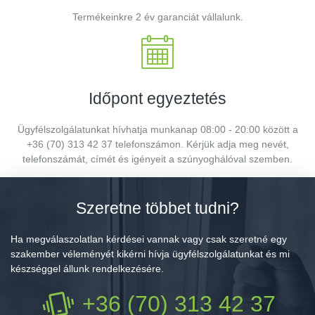
Termékeinkre 2 év garanciát vállalunk.
Időpont egyeztetés
Ügyfélszolgálatunkat hívhatja munkanap 08:00 - 20:00 között a
+36 (70) 313 42 37 telefonszámon. Kérjük adja meg nevét,
telefonszámát, címét és igényeit a szúnyoghálóval szemben.
Szeretne többet tudni?
Ha megválaszolatlan kérdései vannak vagy csak szeretné egy
szakember véleményét kikérni hívja ügyfélszolgálatunkat és mi
készséggel állunk rendelkezésére.
+36 (70) 313 42 37