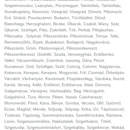
Szigetmonostor, Leányfalu, Pócsmegyer, Tahitótfalu, Tahitótfalu,
Dunabogdány, Kisoroszi, Visegrád, Visegrád, Dömös, Pilismarót,
Érd, Sóskút, Pusztazámor, Budaörs, Törökbálint, Diósd,
Biatorbágy, Herceghalom, Bicske, Óbarok, Csabdi, Mány, Szár,
Újbarok, Szárliget, Páty, Zsámbék, Tök, Perbál, Pilisjászfalu ,
Piliscsaba , Solymár, Pilisszentiván, Pilisvörösvár, Tinnye, Telki,
Remeteszőlős, Etyek, Budakeszi, Budajenő, Nagykovácsi,
Pilisszántó, Üröm, Pilisborosjenő, Pilisszentkereszt,
Pilisszentkereszt, Gödöllő, Szada, Veresegyház, Erdőkertes,
Valkó, Vácszentlászló, Zsámbok, Isaszeg, Dány, Pécel,
Dunakeszi, Göd, Sződliget, Sződ, Csörög, Csömör, Nagytarcsa,
Kistarcsa, Kerepes, Kerepes, Mogyoród, Fót, Csomád, Őrbottyán,
Vácrátót, Váchartyán, Kisnémedi, Püspökszilágy, Vácduka, Aszód,
Kartal, Verseg, Kálló, Erdőkürt, Erdőtarcsa, Iklad, Domony,
Galgamácsa, Vácegres, Váckisújfalu, Bag, Hévízgyörk,
Galgahévíz, Tura, Monor, Péteri, Vasad, Csévharaszt,
Monorierdő, Pánd, Káva, Bénye, Gomba, Vecsés, Üllő, Gyömrő,
Ecser, Maglód, Mende, Sülysáp, Sülysáp, Kóka, Úri, Tápiószecső,
Tóalmás, Tápióság, Szentmártonkáta, Szentlőrinckáta, Ráckeve,
Lórév, Szigetszentmiklós, Halásztelek, Szigethalom, Tököl,
Szigetcsép, Szigetszentmárton, Szigetújfalu, Szigetbecse, Makád,