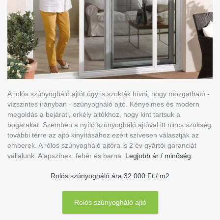
A rolós szúnyogháló ajtót úgy is szokták hívni, hogy mozgatható -
vízszintes irányban - szúnyogháló ajtó. Kényelmes és modern
megoldás a bejárati, erkély ajtókhoz, hogy kint tartsuk a
bogarakat. Szemben a nyíló szúnyogháló ajtóval itt nincs szükség
további térre az ajtó kinyításához ezért szívesen választják az
emberek. A rólos szúnyogháló ajtóra is 2 év gyártói garanciát
vállalunk. Alapszínek: fehér és barna.
Legjobb ár / minőség.
Rolós szúnyogháló ára 32 000 Ft / m2
Rolós szúnyogháló ajtó