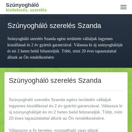
Szúnyogháló
kivitelezés, szerelés
Ajánlatkérés
Szúnyogháló szerelés Szanda
Kiszállási díj
Szúnyogháló szerelés Szanda egész területén vállaljuk ingyenes
Kapcsolat
kiszállással és 2 év gyártói garanciával. Válassza ki új szúnyoghálóját
és mi 2 heten belül felszereljük. Több, mint 20 éves tapasztalattal
állunk az Ön rendelkezésére.
Szúnyogháló szerelés Szanda
Szúnyogháló szerelés Szanda egész területén vállaljuk
ingyenes kiszállással és 2 év gyártói garanciával.
Válassza ki
új szúnyoghálóját és mi 2 heten belül felszereljük. Több, mint
20 éves tapasztalattal állunk az Ön rendelkezésére.
Válasszon a fix keretes, mozgatható vagy pliszé