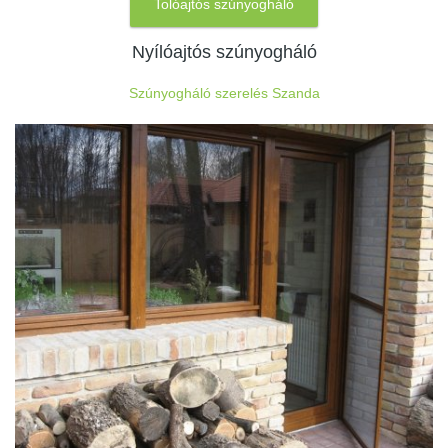
Tolóajtós szúnyogháló
Nyílóajtós szúnyogháló
Szúnyogháló szerelés Szanda