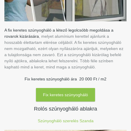
A fix keretes szúnyogháló a létező legolcsóbb megoldása a
rovarok kizárására
, melyet alumínium kerettel ajánlunk a
hosszabb élettartam elérése céljából. A fix keretes szúnyogháló
nem mozgatható, ezért olyan nyílászáróra ajánljuk, melyeken ez
a tulajdonsága nem zavaró. Ezt a szúnyogháló kizárólag befelé
nyíló ajtókra, ablakokra lehet felszerelni. Több féle színben
kapható mind a keret, mind maga a szúnyogháló.
Fix keretes szúnyogháló ára 20 000 Ft / m2
Fix keretes szúnyogháló
Rolós szúnyogháló ablakra
Szúnyogháló szerelés Szanda