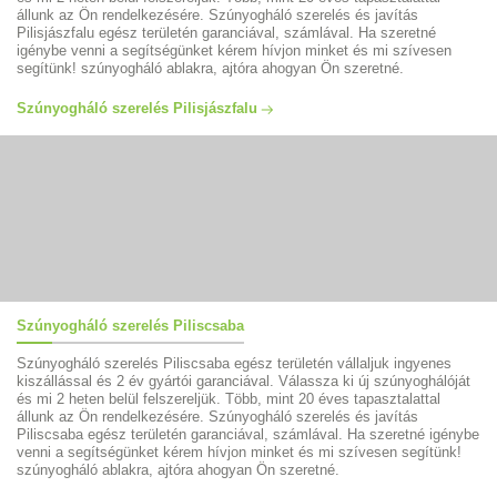
állunk az Ön rendelkezésére. Szúnyogháló szerelés és javítás
Pilisjászfalu egész területén garanciával, számlával. Ha szeretné
igénybe venni a segítségünket kérem hívjon minket és mi szívesen
segítünk! szúnyogháló ablakra, ajtóra ahogyan Ön szeretné.
Szúnyogháló szerelés Pilisjászfalu
Szúnyogháló szerelés Piliscsaba
Szúnyogháló szerelés Piliscsaba egész területén vállaljuk ingyenes
kiszállással és 2 év gyártói garanciával. Válassza ki új szúnyoghálóját
és mi 2 heten belül felszereljük. Több, mint 20 éves tapasztalattal
állunk az Ön rendelkezésére. Szúnyogháló szerelés és javítás
Piliscsaba egész területén garanciával, számlával. Ha szeretné igénybe
venni a segítségünket kérem hívjon minket és mi szívesen segítünk!
szúnyogháló ablakra, ajtóra ahogyan Ön szeretné.