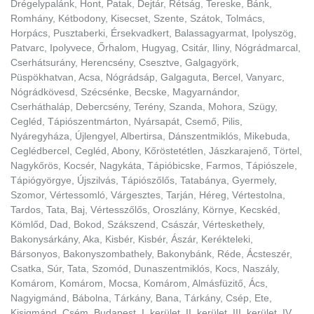
Drégelypalánk, Hont, Patak, Dejtár, Rétság, Tereske, Bánk,
Romhány, Kétbodony, Kisecset, Szente, Szátok, Tolmács,
Horpács, Pusztaberki, Érsekvadkert, Balassagyarmat, Ipolyszög,
Patvarc, Ipolyvece, Őrhalom, Hugyag, Csitár, Iliny, Nógrádmarcal,
Cserhátsurány, Herencsény, Csesztve, Galgagyörk,
Püspökhatvan, Acsa, Nógrádsáp, Galgaguta, Bercel, Vanyarc,
Nógrádkövesd, Szécsénke, Becske, Magyarnándor,
Cserháthaláp, Debercsény, Terény, Szanda, Mohora, Szügy,
Cegléd, Tápiószentmárton, Nyársapát, Csemő, Pilis,
Nyáregyháza, Újlengyel, Albertirsa, Dánszentmiklós, Mikebuda,
Ceglédbercel, Cegléd, Abony, Kőröstetétlen, Jászkarajenő, Törtel,
Nagykőrös, Kocsér, Nagykáta, Tápióbicske, Farmos, Tápiószele,
Tápiógyörgye, Újszilvás, Tápiószőlős, Tatabánya, Gyermely,
Szomor, Vértessomló, Várgesztes, Tarján, Héreg, Vértestolna,
Tardos, Tata, Baj, Vértesszőlős, Oroszlány, Környe, Kecskéd,
Kömlőd, Dad, Bokod, Szákszend, Császár, Vérteskethely,
Bakonysárkány, Aka, Kisbér, Kisbér, Ászár, Kerékteleki,
Bársonyos, Bakonyszombathely, Bakonybánk, Réde, Ácsteszér,
Csatka, Súr, Tata, Szomód, Dunaszentmiklós, Kocs, Naszály,
Komárom, Komárom, Mocsa, Komárom, Almásfüzitő, Ács,
Nagyigmánd, Bábolna, Tárkány, Bana, Tárkány, Csép, Ete,
Kisigmánd, Csém, Budapest, I. kerület, II. kerület, III. kerület, IV.