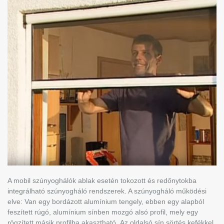
A mobil szúnyoghálók ablak esetén tokozott és redőnytokba
integrálható szúnyogháló rendszerek. A szúnyogháló működési
elve: Van egy bordázott alumínium tengely, ebben egy alapból
feszített rúgó, alumínium sínben mozgó alsó profil, mely egy
rögzített másik profilba akasztható. Az oldalsó sín sörtés kefékkel