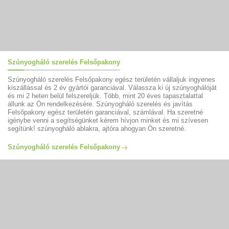
Szúnyogháló szerelés Felsőpakony
Szúnyogháló szerelés Felsőpakony egész területén vállaljuk ingyenes
kiszállással és 2 év gyártói garanciával. Válassza ki új szúnyoghálóját
és mi 2 heten belül felszereljük. Több, mint 20 éves tapasztalattal
állunk az Ön rendelkezésére. Szúnyogháló szerelés és javítás
Felsőpakony egész területén garanciával, számlával. Ha szeretné
igénybe venni a segítségünket kérem hívjon minket és mi szívesen
segítünk! szúnyogháló ablakra, ajtóra ahogyan Ön szeretné.
Szúnyogháló szerelés Felsőpakony