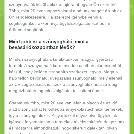
szúnyoghálók közül ablakra, ajtóra ahogyan Ön szeretné.
Több, mint 20 éves tapasztalattal a hátunk mögött állunk az
Ön rendelkezésére. Ha szeretné igénybe venni a
segítségünket, akkor hívja ügyfélszolgálatunkat és mi
örömmel segítünk.
Miért jobb ez a szúnyogháló, mint a
bevásárlóközpontban lévők?
Minden szúnyogháló a kínálatunkban magyar gyártású
termék. A szúnyogháló keret minden esetben alumíniumból
készül, hogy kellően strapabíró szerkezet legyen. Maga a
háló teflon bevonatú, üvegszálas szúnyogháló, mely ellenáll
az UV sugárzásnak is. Ezek a szúnyoghálók hosszú ideig,
megbízhatóan fognak szolgálatot teljesíteni önnek.
Csapatunk több, mint 20 éve van jelen a piacon és ez idő
alatt bizony sokat fejlődtek az árnyékolástechnikai termékek,
így a szúnyoghálók is. A gyártókkal egyeztetve ügyfeleink
igényeit folyamatosan a termékek tökéletesítésén dolgoztunk
és mostanra elmondhatjuk, hogy sikerült kialakítani olyan