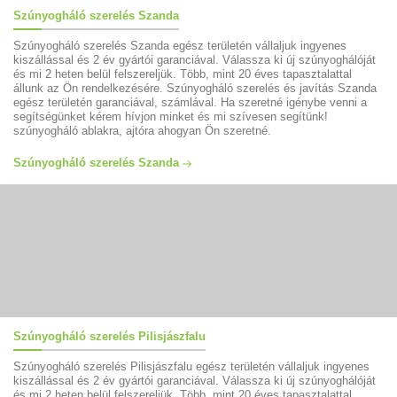
Szúnyogháló szerelés Szanda
Szúnyogháló szerelés Szanda egész területén vállaljuk ingyenes
kiszállással és 2 év gyártói garanciával. Válassza ki új szúnyoghálóját
és mi 2 heten belül felszereljük. Több, mint 20 éves tapasztalattal
állunk az Ön rendelkezésére. Szúnyogháló szerelés és javítás Szanda
egész területén garanciával, számlával. Ha szeretné igénybe venni a
segítségünket kérem hívjon minket és mi szívesen segítünk!
szúnyogháló ablakra, ajtóra ahogyan Ön szeretné.
Szúnyogháló szerelés Szanda
Szúnyogháló szerelés Pilisjászfalu
Szúnyogháló szerelés Pilisjászfalu egész területén vállaljuk ingyenes
kiszállással és 2 év gyártói garanciával. Válassza ki új szúnyoghálóját
és mi 2 heten belül felszereljük. Több, mint 20 éves tapasztalattal