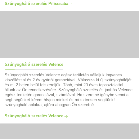
Szúnyogháló szerelés Piliscsaba
Szúnyogháló szerelés Velence
Szúnyogháló szerelés Velence egész területén vállaljuk ingyenes
kiszállással és 2 év gyártói garanciával. Válassza ki új szúnyoghálóját
és mi 2 heten belül felszereljük. Több, mint 20 éves tapasztalattal
állunk az Ön rendelkezésére. Szúnyogháló szerelés és javítás Velence
egész területén garanciával, számlával. Ha szeretné igénybe venni a
segítségünket kérem hívjon minket és mi szívesen segítünk!
szúnyogháló ablakra, ajtóra ahogyan Ön szeretné.
Szúnyogháló szerelés Velence