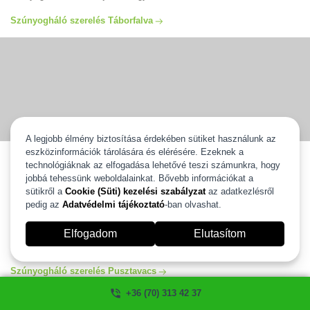
Szúnyogháló szerelés Táborfalva
A legjobb élmény biztosítása érdekében sütiket használunk az
eszközinformációk tárolására és elérésére. Ezeknek a
Szúnyogháló szerelés Pusztavacs
technológiáknak az elfogadása lehetővé teszi számunkra, hogy
jobbá tehessünk weboldalainkat. Bővebb információkat a
Szúnyogháló szerelés Pusztavacs egész területén vállaljuk ingyenes
kiszállással és 2 év gyártói garanciával. Válassza ki új szúnyoghálóját
sütikről a
Cookie (Süti) kezelési szabályzat
az adatkezlésről
és mi 2 heten belül felszereljük. Több, mint 20 éves tapasztalattal
pedig az
Adatvédelmi tájékoztató
-ban olvashat.
állunk az Ön rendelkezésére. Szúnyogháló szerelés és javítás
Pusztavacs egész területén garanciával, számlával. Ha szeretné
Elfogadom
Elutasítom
igénybe venni a segítségünket kérem hívjon minket és mi szívesen
segítünk! szúnyogháló ablakra, ajtóra ahogyan Ön szeretné.
Szúnyogháló szerelés Pusztavacs
+36 (70) 313 42 37