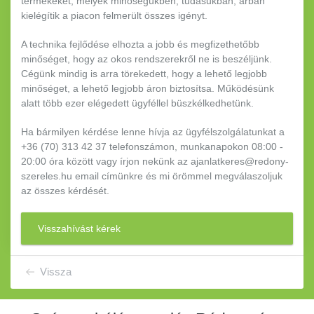
termékeket, melyek minőségükben, tudásukban, árban
kielégítik a piacon felmerült összes igényt.
A technika fejlődése elhozta a jobb és megfizethetőbb
minőséget, hogy az okos rendszerekről ne is beszéljünk.
Cégünk mindig is arra törekedett, hogy a lehető legjobb
minőséget, a lehető legjobb áron biztosítsa. Működésünk
alatt több ezer elégedett ügyféllel büszkélkedhetünk.
Ha bármilyen kérdése lenne hívja az ügyfélszolgálatunkat a
+36 (70) 313 42 37 telefonszámon, munkanapokon 08:00 -
20:00 óra között vagy írjon nekünk az ajanlatkeres@redony-
szereles.hu email címünkre és mi örömmel megválaszoljuk
az összes kérdését.
Visszahívást kérek
Vissza