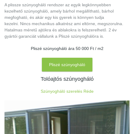
A plissze szúnyogháló rendszer az egyik legkönnyebben
kezelhető szúnyogháló, amely bárhol megállítható, bárhol
megfogható, és akár egy kis gyerek is könnyen tudja
kezelni. Nincs mechanikus alkatrész ami eltörne, megszorulna.
Hatalmas méretű ajtókra és ablakokra is felszerelhető. 2 év
gyártói garanciát vállalunk a Pliszé szúnyoghálóra is.
Pliszé szúnyogháló ára 50 000 Ft / m2
Pliszé szúnyogháló
Tolóajtós szúnyogháló
Szúnyogháló szerelés Réde