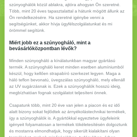
szúnyoghálók közül ablakra, ajtóra ahogyan Ön szeretné.
Több, mint 20 éves tapasztalattal a hátunk mögött állunk az
Ön rendelkezésére. Ha szeretné igénybe venni a
segítségünket, akkor hívja ügyfélszolgálatunkat és mi
örömmel segítünk.
Miért jobb ez a szúnyogháló, mint a
bevásárlóközpontban lévők?
Minden szúnyogháló a kínálatunkban magyar gyártású
termék. A szúnyogháló keret minden esetben alumíniumból
készül, hogy kellően strapabíró szerkezet legyen. Maga a
háló teflon bevonatú, üvegszálas szúnyogháló, mely ellenáll
az UV sugárzásnak is. Ezek a szúnyoghálók hosszú ideig,
megbízhatóan fognak szolgálatot teljesíteni önnek.
Csapatunk több, mint 20 éve van jelen a piacon és ez idő
alatt bizony sokat fejlődtek az árnyékolástechnikai termékek,
így a szúnyoghálók is. A gyártókkal egyeztetve ügyfeleink
igényeit folyamatosan a termékek tökéletesítésén dolgoztunk
és mostanra elmondhatjuk, hogy sikerült kialakítani olyan