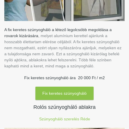
A fix keretes szúnyogháló a létező legolcsóbb megoldása a
rovarok kizárására
, melyet alumínium kerettel ajánlunk a
hosszabb élettartam elérése céljából. A fix keretes szúnyogháló
nem mozgatható, ezért olyan nyílászáróra ajánljuk, melyeken ez
a tulajdonsága nem zavaró. Ezt a szúnyogháló kizárólag befelé
nyíló ajtókra, ablakokra lehet felszerelni. Több féle színben
kapható mind a keret, mind maga a szúnyogháló.
Fix keretes szúnyogháló ára 20 000 Ft / m2
Fix keretes szúnyogháló
Rolós szúnyogháló ablakra
Szúnyogháló szerelés Réde