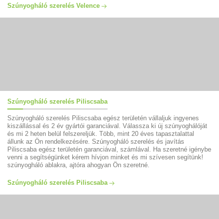
Szúnyogháló szerelés Velence
Szúnyogháló szerelés Piliscsaba
Szúnyogháló szerelés Piliscsaba egész területén vállaljuk ingyenes
kiszállással és 2 év gyártói garanciával. Válassza ki új szúnyoghálóját
és mi 2 heten belül felszereljük. Több, mint 20 éves tapasztalattal
állunk az Ön rendelkezésére. Szúnyogháló szerelés és javítás
Piliscsaba egész területén garanciával, számlával. Ha szeretné igénybe
venni a segítségünket kérem hívjon minket és mi szívesen segítünk!
szúnyogháló ablakra, ajtóra ahogyan Ön szeretné.
Szúnyogháló szerelés Piliscsaba