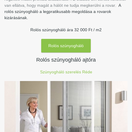
van ellátva, hogy magát a hálót ne tudja megkerülni a rovar.
A
rolós szúnyogháló a legpratikusabb megoldása a rovarok
kizárásának.
Rolós szúnyogháló ára 32 000 Ft / m2
Rolós szúnyogháló
Rolós szúnyogháló ajtóra
Szúnyogháló szerelés Réde