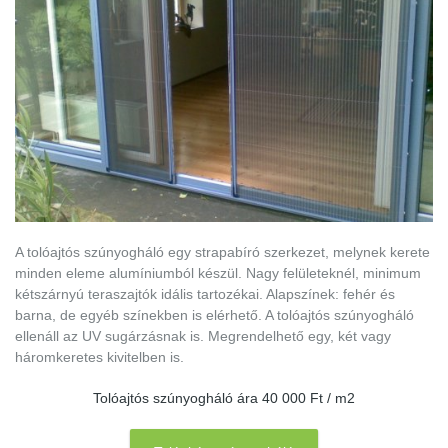
A tolóajtós szúnyogháló egy strapabíró szerkezet, melynek kerete
minden eleme alumíniumból készül. Nagy felületeknél, minimum
kétszárnyú teraszajtók idális tartozékai. Alapszínek: fehér és
barna, de egyéb színekben is elérhető. A tolóajtós szúnyogháló
ellenáll az UV sugárzásnak is. Megrendelhető egy, két vagy
háromkeretes kivitelben is.
Tolóajtós szúnyogháló ára 40 000 Ft / m2