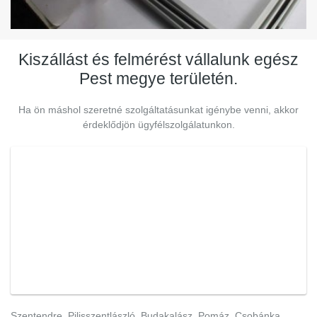
Kiszállást és felmérést vállalunk egész
Pest megye területén.
Ha ön máshol szeretné szolgáltatásunkat igénybe venni, akkor
érdeklődjön ügyfélszolgálatunkon.
Szentendre, Pilisszentlászló, Budakalász, Pomáz, Csobánka,