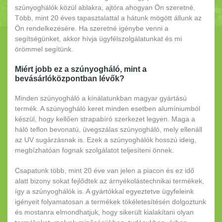
szúnyoghálók közül ablakra, ajtóra ahogyan Ön szeretné.
Több, mint 20 éves tapasztalattal a hátunk mögött állunk az
Ön rendelkezésére. Ha szeretné igénybe venni a
segítségünket, akkor hívja ügyfélszolgálatunkat és mi
örömmel segítünk.
Miért jobb ez a szúnyogháló, mint a
bevásárlóközpontban lévők?
Minden szúnyogháló a kínálatunkban magyar gyártású
termék. A szúnyogháló keret minden esetben alumíniumból
készül, hogy kellően strapabíró szerkezet legyen. Maga a
háló teflon bevonatú, üvegszálas szúnyogháló, mely ellenáll
az UV sugárzásnak is. Ezek a szúnyoghálók hosszú ideig,
megbízhatóan fognak szolgálatot teljesíteni önnek.
Csapatunk több, mint 20 éve van jelen a piacon és ez idő
alatt bizony sokat fejlődtek az árnyékolástechnikai termékek,
így a szúnyoghálók is. A gyártókkal egyeztetve ügyfeleink
igényeit folyamatosan a termékek tökéletesítésén dolgoztunk
és mostanra elmondhatjuk, hogy sikerült kialakítani olyan