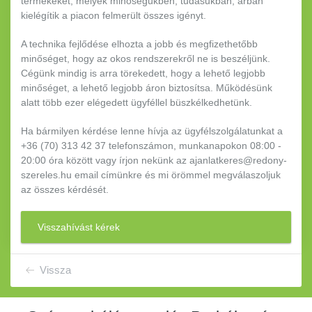
termékeket, melyek minőségükben, tudásukban, árban
kielégítik a piacon felmerült összes igényt.
A technika fejlődése elhozta a jobb és megfizethetőbb
minőséget, hogy az okos rendszerekről ne is beszéljünk.
Cégünk mindig is arra törekedett, hogy a lehető legjobb
minőséget, a lehető legjobb áron biztosítsa. Működésünk
alatt több ezer elégedett ügyféllel büszkélkedhetünk.
Ha bármilyen kérdése lenne hívja az ügyfélszolgálatunkat a
+36 (70) 313 42 37 telefonszámon, munkanapokon 08:00 -
20:00 óra között vagy írjon nekünk az ajanlatkeres@redony-
szereles.hu email címünkre és mi örömmel megválaszoljuk
az összes kérdését.
Visszahívást kérek
Vissza