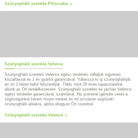
Szúnyogháló szerelés Piliscsaba
Szúnyogháló szerelés Velence
Szúnyogháló szerelés Velence egész területén vállaljuk ingyenes
kiszállással és 2 év gyártói garanciával. Válassza ki új szúnyoghálóját
és mi 2 heten belül felszereljük. Több, mint 20 éves tapasztalattal
állunk az Ön rendelkezésére. Szúnyogháló szerelés és javítás Velence
egész területén garanciával, számlával. Ha szeretné igénybe venni a
segítségünket kérem hívjon minket és mi szívesen segítünk!
szúnyogháló ablakra, ajtóra ahogyan Ön szeretné.
Szúnyogháló szerelés Velence