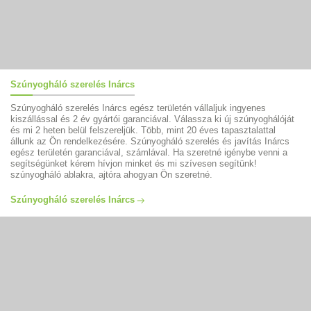
Szúnyogháló szerelés Inárcs
Szúnyogháló szerelés Inárcs egész területén vállaljuk ingyenes
kiszállással és 2 év gyártói garanciával. Válassza ki új szúnyoghálóját
és mi 2 heten belül felszereljük. Több, mint 20 éves tapasztalattal
állunk az Ön rendelkezésére. Szúnyogháló szerelés és javítás Inárcs
egész területén garanciával, számlával. Ha szeretné igénybe venni a
segítségünket kérem hívjon minket és mi szívesen segítünk!
szúnyogháló ablakra, ajtóra ahogyan Ön szeretné.
Szúnyogháló szerelés Inárcs