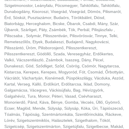
Szigetmonostor, Leányfalu, Pócsmegyer, Tahitótfalu, Tahitótfalu,
Dunabogdány, Kisoroszi, Visegrád, Visegrád, Dömös, Pilismarót,
Érd, Sóskút, Pusztazámor, Budaörs, Törökbálint, Diósd,
Biatorbágy, Herceghalom, Bicske, Óbarok, Csabdi, Mány, Szár,
Újbarok, Szárliget, Páty, Zsámbék, Tök, Perbál, Pilisjászfalu ,
Piliscsaba , Solymár, Pilisszentiván, Pilisvörösvár, Tinnye, Telki,
Remeteszőlős, Etyek, Budakeszi, Budajenő, Nagykovácsi,
Pilisszántó, Üröm, Pilisborosjenő, Pilisszentkereszt,
Pilisszentkereszt, Gödöllő, Szada, Veresegyház, Erdőkertes,
Valkó, Vácszentlászló, Zsámbok, Isaszeg, Dány, Pécel,
Dunakeszi, Göd, Sződliget, Sződ, Csörög, Csömör, Nagytarcsa,
Kistarcsa, Kerepes, Kerepes, Mogyoród, Fót, Csomád, Őrbottyán,
Vácrátót, Váchartyán, Kisnémedi, Püspökszilágy, Vácduka, Aszód,
Kartal, Verseg, Kálló, Erdőkürt, Erdőtarcsa, Iklad, Domony,
Galgamácsa, Vácegres, Váckisújfalu, Bag, Hévízgyörk,
Galgahévíz, Tura, Monor, Péteri, Vasad, Csévharaszt,
Monorierdő, Pánd, Káva, Bénye, Gomba, Vecsés, Üllő, Gyömrő,
Ecser, Maglód, Mende, Sülysáp, Sülysáp, Kóka, Úri, Tápiószecső,
Tóalmás, Tápióság, Szentmártonkáta, Szentlőrinckáta, Ráckeve,
Lórév, Szigetszentmiklós, Halásztelek, Szigethalom, Tököl,
Szigetcsép, Szigetszentmárton, Szigetújfalu, Szigetbecse, Makád,