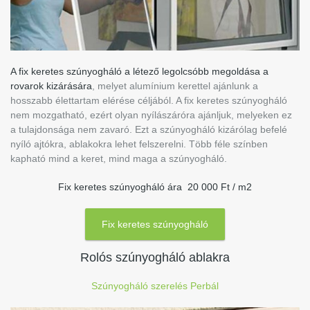
A fix keretes szúnyogháló a létező legolcsóbb megoldása a
rovarok kizárására
, melyet alumínium kerettel ajánlunk a
hosszabb élettartam elérése céljából. A fix keretes szúnyogháló
nem mozgatható, ezért olyan nyílászáróra ajánljuk, melyeken ez
a tulajdonsága nem zavaró. Ezt a szúnyogháló kizárólag befelé
nyíló ajtókra, ablakokra lehet felszerelni. Több féle színben
kapható mind a keret, mind maga a szúnyogháló.
Fix keretes szúnyogháló ára 20 000 Ft / m2
Fix keretes szúnyogháló
Rolós szúnyogháló ablakra
Szúnyogháló szerelés Perbál