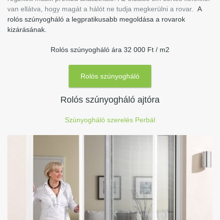
van ellátva, hogy magát a hálót ne tudja megkerülni a rovar.
A
rolós szúnyogháló a legpratikusabb megoldása a rovarok
kizárásának.
Rolós szúnyogháló ára 32 000 Ft / m2
Rolós szúnyogháló
Rolós szúnyogháló ajtóra
Szúnyogháló szerelés Perbál