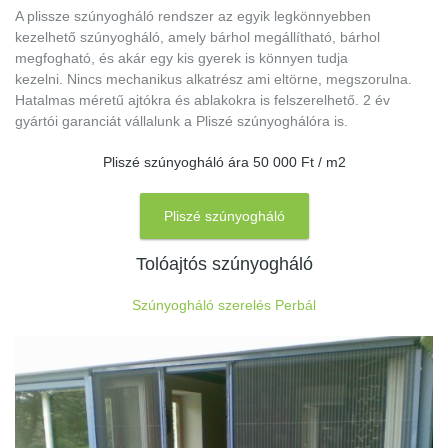
A plissze szúnyogháló rendszer az egyik legkönnyebben
kezelhető szúnyogháló, amely bárhol megállítható, bárhol
megfogható, és akár egy kis gyerek is könnyen tudja
kezelni. Nincs mechanikus alkatrész ami eltörne, megszorulna.
Hatalmas méretű ajtókra és ablakokra is felszerelhető. 2 év
gyártói garanciát vállalunk a Pliszé szúnyoghálóra is.
Pliszé szúnyogháló ára 50 000 Ft / m2
Pliszé szúnyogháló
Tolóajtós szúnyogháló
Szúnyogháló szerelés Perbál