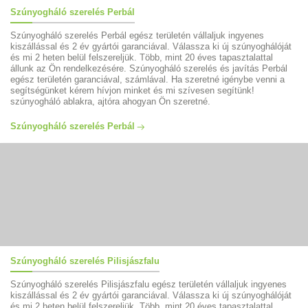
Szúnyogháló szerelés Perbál
Szúnyogháló szerelés Perbál egész területén vállaljuk ingyenes
kiszállással és 2 év gyártói garanciával. Válassza ki új szúnyoghálóját
és mi 2 heten belül felszereljük. Több, mint 20 éves tapasztalattal
állunk az Ön rendelkezésére. Szúnyogháló szerelés és javítás Perbál
egész területén garanciával, számlával. Ha szeretné igénybe venni a
segítségünket kérem hívjon minket és mi szívesen segítünk!
szúnyogháló ablakra, ajtóra ahogyan Ön szeretné.
Szúnyogháló szerelés Perbál
Szúnyogháló szerelés Pilisjászfalu
Szúnyogháló szerelés Pilisjászfalu egész területén vállaljuk ingyenes
kiszállással és 2 év gyártói garanciával. Válassza ki új szúnyoghálóját
és mi 2 heten belül felszereljük. Több, mint 20 éves tapasztalattal