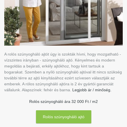
A rolós szúnyogháló ajtót úgy is szokták hívni, hogy mozgatható -
vízszintes irányban - szúnyogháló ajtó. Kényelmes és modern
megoldás a bejárati, erkély ajtókhoz, hogy kint tartsuk a
bogarakat. Szemben a nyíló szúnyogháló ajtóval itt nincs szükség
további térre az ajtó kinyításához ezért szívesen választják az
emberek. A rólos szúnyogháló ajtóra is 2 év gyártói garanciát
vállalunk. Alapszínek: fehér és barna.
Legjobb ár / minőség.
Rolós szúnyogháló ára 32 000 Ft / m2
Rolós szúnyogháló ajtó