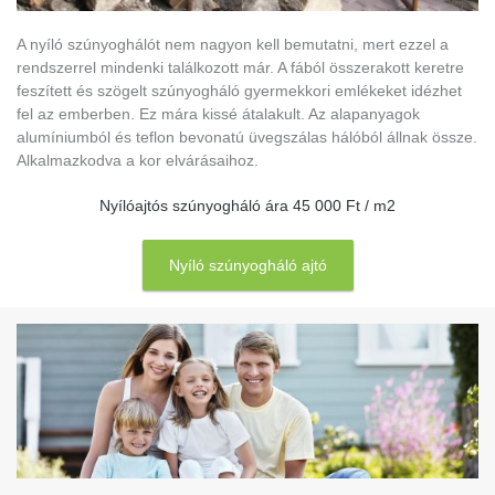
A nyíló szúnyoghálót nem nagyon kell bemutatni, mert ezzel a
rendszerrel mindenki találkozott már. A fából összerakott keretre
feszített és szögelt szúnyogháló gyermekkori emlékeket idézhet
fel az emberben. Ez mára kissé átalakult. Az alapanyagok
alumíniumból és teflon bevonatú üvegszálas hálóból állnak össze.
Alkalmazkodva a kor elvárásaihoz.
Nyílóajtós szúnyogháló ára 45 000 Ft / m2
Nyíló szúnyogháló ajtó