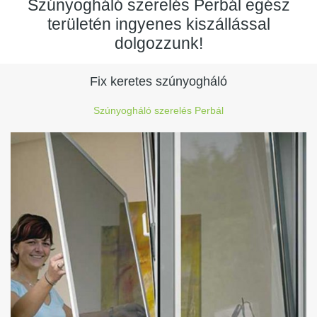
Szúnyogháló szerelés Perbál egész
területén ingyenes kiszállással
dolgozzunk!
Fix keretes szúnyogháló
Szúnyogháló szerelés Perbál