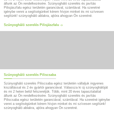
állunk az Ön rendelkezésére. Szúnyogháló szerelés és javítás
Pilisjászfalu egész területén garanciával, számlával. Ha szeretné
igénybe venni a segítségünket kérem hívjon minket és mi szívesen
segítünk! szúnyogháló ablakra, ajtóra ahogyan Ön szeretné.
Szúnyogháló szerelés Pilisjászfalu
Szúnyogháló szerelés Piliscsaba
Szúnyogháló szerelés Piliscsaba egész területén vállaljuk ingyenes
kiszállással és 2 év gyártói garanciával. Válassza ki új szúnyoghálóját
és mi 2 heten belül felszereljük. Több, mint 20 éves tapasztalattal
állunk az Ön rendelkezésére. Szúnyogháló szerelés és javítás
Piliscsaba egész területén garanciával, számlával. Ha szeretné igénybe
venni a segítségünket kérem hívjon minket és mi szívesen segítünk!
szúnyogháló ablakra, ajtóra ahogyan Ön szeretné.