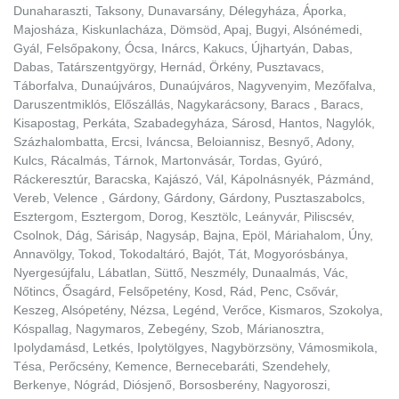
Dunaharaszti, Taksony, Dunavarsány, Délegyháza, Áporka,
Majosháza, Kiskunlacháza, Dömsöd, Apaj, Bugyi, Alsónémedi,
Gyál, Felsőpakony, Ócsa, Inárcs, Kakucs, Újhartyán, Dabas,
Dabas, Tatárszentgyörgy, Hernád, Örkény, Pusztavacs,
Táborfalva, Dunaújváros, Dunaújváros, Nagyvenyim, Mezőfalva,
Daruszentmiklós, Előszállás, Nagykarácsony, Baracs , Baracs,
Kisapostag, Perkáta, Szabadegyháza, Sárosd, Hantos, Nagylók,
Százhalombatta, Ercsi, Iváncsa, Beloiannisz, Besnyő, Adony,
Kulcs, Rácalmás, Tárnok, Martonvásár, Tordas, Gyúró,
Ráckeresztúr, Baracska, Kajászó, Vál, Kápolnásnyék, Pázmánd,
Vereb, Velence , Gárdony, Gárdony, Gárdony, Pusztaszabolcs,
Esztergom, Esztergom, Dorog, Kesztölc, Leányvár, Piliscsév,
Csolnok, Dág, Sárisáp, Nagysáp, Bajna, Epöl, Máriahalom, Úny,
Annavölgy, Tokod, Tokodaltáró, Bajót, Tát, Mogyorósbánya,
Nyergesújfalu, Lábatlan, Süttő, Neszmély, Dunaalmás, Vác,
Nőtincs, Ősagárd, Felsőpetény, Kosd, Rád, Penc, Csővár,
Keszeg, Alsópetény, Nézsa, Legénd, Verőce, Kismaros, Szokolya,
Kóspallag, Nagymaros, Zebegény, Szob, Márianosztra,
Ipolydamásd, Letkés, Ipolytölgyes, Nagybörzsöny, Vámosmikola,
Tésa, Perőcsény, Kemence, Bernecebaráti, Szendehely,
Berkenye, Nógrád, Diósjenő, Borsosberény, Nagyoroszi,