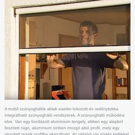
A mobil szúnyoghálók ablak esetén tokozott és redőnytokba
integrálható szúnyogháló rendszerek. A szúnyogháló működési
elve: Van egy bordázott alumínium tengely, ebben egy alapból
feszített rúgó, alumínium sínben mozgó alsó profil, mely egy
rögzített másik profilba akasztható. Az oldalsó sín sörtés kefékkel