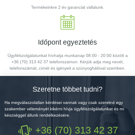
Termékeinkre 2 év garanciát vállalunk.
Időpont egyeztetés
Ügyfélszolgálatunkat hívhatja munkanap 08:00 - 20:00 között a
+36 (70) 313 42 37 telefonszámon. Kérjük adja meg nevét,
telefonszámát, címét és igényeit a szúnyoghálóval szemben.
Szeretne többet tudni?
Ha megválaszolatlan kérdései vannak vagy csak szeretné egy
szakember véleményét kikérni hívja ügyfélszolgálatunkat és mi
készséggel állunk rendelkezésére.
+36 (70) 313 42 37