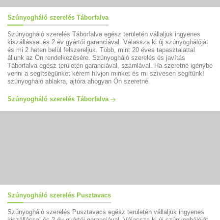
Szúnyogháló szerelés Táborfalva
Szúnyogháló szerelés Táborfalva egész területén vállaljuk ingyenes
kiszállással és 2 év gyártói garanciával. Válassza ki új szúnyoghálóját
és mi 2 heten belül felszereljük. Több, mint 20 éves tapasztalattal
állunk az Ön rendelkezésére. Szúnyogháló szerelés és javítás
Táborfalva egész területén garanciával, számlával. Ha szeretné igénybe
venni a segítségünket kérem hívjon minket és mi szívesen segítünk!
szúnyogháló ablakra, ajtóra ahogyan Ön szeretné.
Szúnyogháló szerelés Táborfalva
Szúnyogháló szerelés Pusztavacs
Szúnyogháló szerelés Pusztavacs egész területén vállaljuk ingyenes
kiszállással és 2 év gyártói garanciával. Válassza ki új szúnyoghálóját