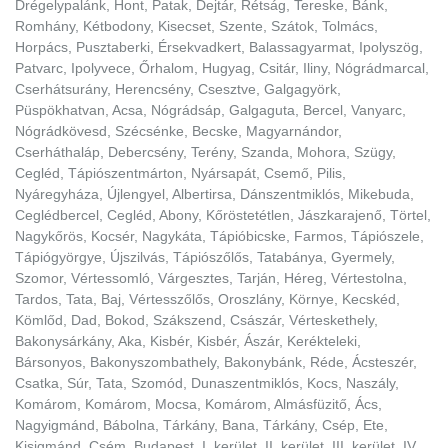
Drégelypalánk, Hont, Patak, Dejtár, Rétság, Tereske, Bánk,
Romhány, Kétbodony, Kisecset, Szente, Szátok, Tolmács,
Horpács, Pusztaberki, Érsekvadkert, Balassagyarmat, Ipolyszög,
Patvarc, Ipolyvece, Őrhalom, Hugyag, Csitár, Iliny, Nógrádmarcal,
Cserhátsurány, Herencsény, Csesztve, Galgagyörk,
Püspökhatvan, Acsa, Nógrádsáp, Galgaguta, Bercel, Vanyarc,
Nógrádkövesd, Szécsénke, Becske, Magyarnándor,
Cserháthaláp, Debercsény, Terény, Szanda, Mohora, Szügy,
Cegléd, Tápiószentmárton, Nyársapát, Csemő, Pilis,
Nyáregyháza, Újlengyel, Albertirsa, Dánszentmiklós, Mikebuda,
Ceglédbercel, Cegléd, Abony, Kőröstetétlen, Jászkarajenő, Törtel,
Nagykőrös, Kocsér, Nagykáta, Tápióbicske, Farmos, Tápiószele,
Tápiógyörgye, Újszilvás, Tápiószőlős, Tatabánya, Gyermely,
Szomor, Vértessomló, Várgesztes, Tarján, Héreg, Vértestolna,
Tardos, Tata, Baj, Vértesszőlős, Oroszlány, Környe, Kecskéd,
Kömlőd, Dad, Bokod, Szákszend, Császár, Vérteskethely,
Bakonysárkány, Aka, Kisbér, Kisbér, Ászár, Kerékteleki,
Bársonyos, Bakonyszombathely, Bakonybánk, Réde, Ácsteszér,
Csatka, Súr, Tata, Szomód, Dunaszentmiklós, Kocs, Naszály,
Komárom, Komárom, Mocsa, Komárom, Almásfüzitő, Ács,
Nagyigmánd, Bábolna, Tárkány, Bana, Tárkány, Csép, Ete,
Kisigmánd, Csém, Budapest, I. kerület, II. kerület, III. kerület, IV.