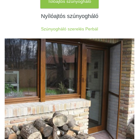
Tolóajtós szúnyogháló
Nyílóajtós szúnyogháló
Szúnyogháló szerelés Perbál