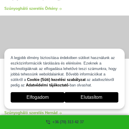
Szúnyogháló szerelés Örkény
A legjobb élmény biztosítása érdekében sütiket használunk az
eszközinformációk tárolására és elérésére. Ezeknek a
Szúnyogháló szerelés Hernád
technológiáknak az elfogadása lehetővé teszi számunkra, hogy
jobbá tehessünk weboldalainkat. Bővebb információkat a
Szúnyogháló szerelés Hernád egész területén vállaljuk ingyenes
kiszállással és 2 év gyártói garanciával. Válassza ki új szúnyoghálóját
sütikről a
Cookie (Süti) kezelési szabályzat
az adatkezlésről
és mi 2 heten belül felszereljük. Több, mint 20 éves tapasztalattal
pedig az
Adatvédelmi tájékoztató
-ban olvashat.
állunk az Ön rendelkezésére. Szúnyogháló szerelés és javítás Hernád
egész területén garanciával, számlával. Ha szeretné igénybe venni a
Elfogadom
Elutasítom
segítségünket kérem hívjon minket és mi szívesen segítünk!
szúnyogháló ablakra, ajtóra ahogyan Ön szeretné.
Szúnyogháló szerelés Hernád
+36 (70) 313 42 37