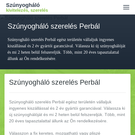
Szúnyogháló
kivitelezés, szerelés
Ajánlatkérés
Szúnyogháló szerelés Perbál
Kiszállási díj
Szúnyogháló szerelés Perbál egész területén vállaljuk ingyenes
Kapcsolat
kiszállással és 2 év gyártói garanciával. Válassza ki új szúnyoghálóját
és mi 2 heten belül felszereljük. Több, mint 20 éves tapasztalattal
állunk az Ön rendelkezésére.
Szúnyogháló szerelés Perbál
Szúnyogháló szerelés Perbál egész területén vállaljuk
ingyenes kiszállással és 2 év gyártói garanciával.
Válassza ki
új szúnyoghálóját és mi 2 heten belül felszereljük. Több, mint
20 éves tapasztalattal állunk az Ön rendelkezésére.
Válasszon a fix keretes, mozgatható vagy pliszé