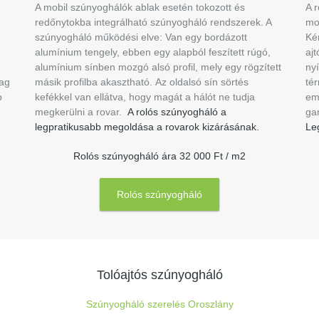
A mobil szúnyoghálók ablak esetén tokozott és
A r
redőnytokba integrálható szúnyogháló rendszerek. A
mo
szúnyogháló működési elve: Van egy bordázott
Ké
alumínium tengely, ebben egy alapból feszített rúgó,
aj
alumínium sínben mozgó alsó profil, mely egy rögzített
nyí
lag
másik profilba akasztható. Az oldalsó sín sörtés
tér
b
kefékkel van ellátva, hogy magát a hálót ne tudja
emb
megkerülni a rovar.
A rolós szúnyogháló a
gar
legpratikusabb megoldása a rovarok kizárásának.
Le
Rolós szúnyogháló ára 32 000 Ft / m2
Rolós szúnyogháló
Tolóajtós szúnyogháló
Szúnyogháló szerelés Oroszlány