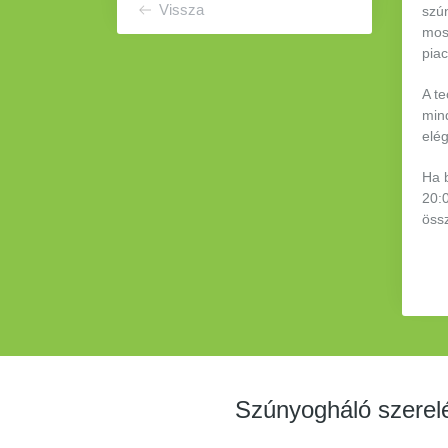
Vissza
szún
most
piac
A t
mind
elég
Ha 
20:
öss
Szúnyogháló szerelé