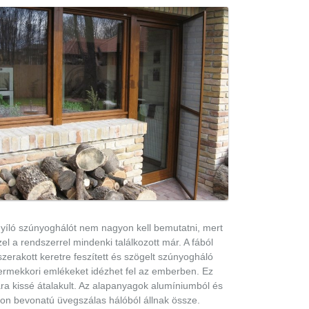
nyíló szúnyoghálót nem nagyon kell bemutatni, mert
el a rendszerrel mindenki találkozott már. A fából
zerakott keretre feszített és szögelt szúnyogháló
ermekkori emlékeket idézhet fel az emberben. Ez
ra kissé átalakult. Az alapanyagok alumíniumból és
flon bevonatú üvegszálas hálóból állnak össze.