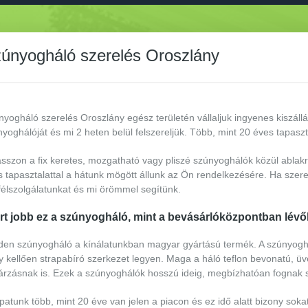
únyogháló szerelés Oroszlány
yogháló szerelés Oroszlány egész területén vállaljuk ingyenes kiszállá
yoghálóját és mi 2 heten belül felszereljük. Több, mint 20 éves tapaszt
asszon a fix keretes, mozgatható vagy pliszé szúnyoghálók közül ablak
 tapasztalattal a hátunk mögött állunk az Ön rendelkezésére. Ha szere
félszolgálatunkat és mi örömmel segítünk.
rt jobb ez a szúnyogháló, mint a bevásárlóközpontban lév
den szúnyogháló a kínálatunkban magyar gyártású termék. A szúnyogh
 kellően strapabíró szerkezet legyen. Maga a háló teflon bevonatú, üv
rzásnak is. Ezek a szúnyoghálók hosszú ideig, megbízhatóan fognak szo
atunk több, mint 20 éve van jelen a piacon és ez idő alatt bizony sokat