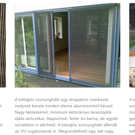
A tolóajtós szúnyogháló egy strapabíró szerkezet,
A 
l
melynek kerete minden eleme alumíniumból készül.
ezz
Nagy felületeknél, minimum kétszárnyú teraszajtók
öss
idális tartozékai. Alapszínek: fehér és barna, de egyéb
gy
tű
színekben is elérhető. A tolóajtós szúnyogháló ellenáll
má
az UV sugárzásnak is. Megrendelhető egy, két vagy
te