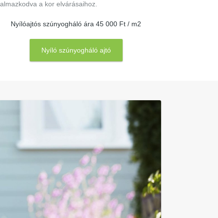
kalmazkodva a kor elvárásaihoz.
Nyílóajtós szúnyogháló ára 45 000 Ft / m2
Nyíló szúnyogháló ajtó