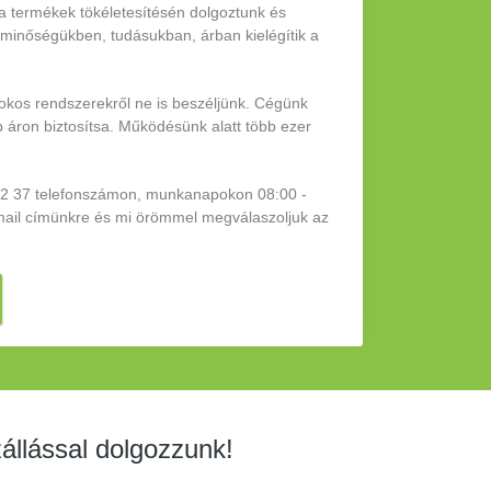
 a termékek tökéletesítésén dolgoztunk és
 minőségükben, tudásukban, árban kielégítik a
 okos rendszerekről ne is beszéljünk. Cégünk
b áron biztosítsa. Működésünk alatt több ezer
 42 37 telefonszámon, munkanapokon 08:00 -
mail címünkre és mi örömmel megválaszoljuk az
állással dolgozzunk!