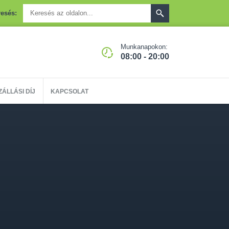
esés:
Munkanapokon:
08:00 - 20:00
ZÁLLÁSI DÍJ
KAPCSOLAT