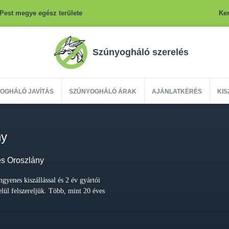
Pest megye egész területe
Ker
Szúnyogháló szerelés
OGHÁLÓ JAVÍTÁS
SZÚNYOGHÁLÓ ÁRAK
AJÁNLATKÉRÉS
KIS
ny
és Oroszlány
gyenes kiszállással és 2 év gyártói
elül felszereljük. Több, mint 20 éves