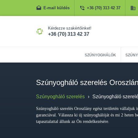
E-mail küldés
+36 (70) 313 42 37
Kérdezze szakértőinket!
+36 (70) 313 42 37
SZÚNYOGHÁLÓK
SZÚNY
Szúnyogháló szerelés Oroszlá
Szúnyogháló szerelés
›
Szúnyogháló szerel
Szúnyogháló szerelés Oroszlány egész területén vállaljuk in
garanciával. Válassza ki új szúnyoghálóját és mi 2 heten b
tapasztalattal állunk az Ön rendelkezésére.