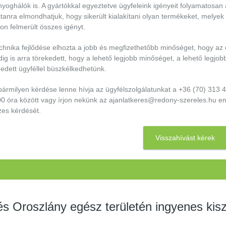
yoghálók is. A gyártókkal egyeztetve ügyfeleink igényeit folyamatosan
anra elmondhatjuk, hogy sikerült kialakítani olyan termékeket, melyek
on felmerült összes igényt.
echnika fejlődése elhozta a jobb és megfizethetőbb minőséget, hogy az
ig is arra törekedett, hogy a lehető legjobb minőséget, a lehető legjob
edett ügyféllel büszkélkedhetünk.
bármilyen kérdése lenne hívja az ügyfélszolgálatunkat a +36 (70) 313
00 óra között vagy írjon nekünk az ajanlatkeres@redony-szereles.hu e
zes kérdését.
Visszahívást kérek
s Oroszlány egész területén ingyenes kisz