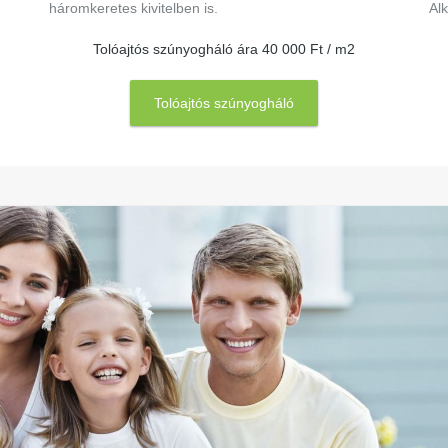
háromkeretes kivitelben is.
Al
Tolóajtós szúnyogháló ára 40 000 Ft / m2
Tolóajtós szúnyogháló