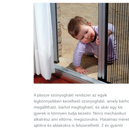
A plissze szúnyogháló rendszer az egyik
legkönnyebben kezelhető szúnyogháló, amely bárho
megállítható, bárhol megfogható, és akár egy kis
gyerek is könnyen tudja kezelni. Nincs mechanikus
alkatrész ami eltörne, megszorulna. Hatalmas mére
ajtókra és ablakokra is felszerelhető. 2 év gyártói