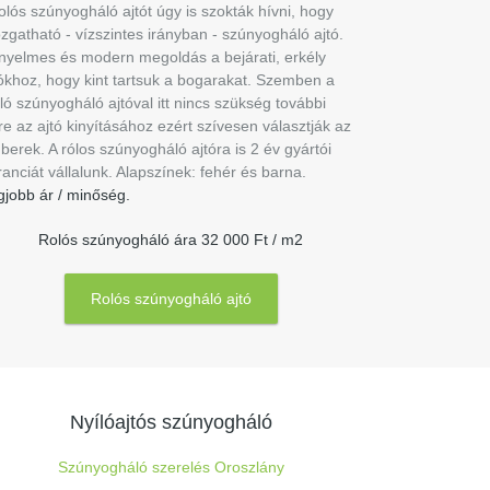
olós szúnyogháló ajtót úgy is szokták hívni, hogy
zgatható - vízszintes irányban - szúnyogháló ajtó.
nyelmes és modern megoldás a bejárati, erkély
tókhoz, hogy kint tartsuk a bogarakat. Szemben a
ló szúnyogháló ajtóval itt nincs szükség további
re az ajtó kinyításához ezért szívesen választják az
erek. A rólos szúnyogháló ajtóra is 2 év gyártói
anciát vállalunk. Alapszínek: fehér és barna.
gjobb ár / minőség.
Rolós szúnyogháló ára 32 000 Ft / m2
Rolós szúnyogháló ajtó
Nyílóajtós szúnyogháló
Szúnyogháló szerelés Oroszlány