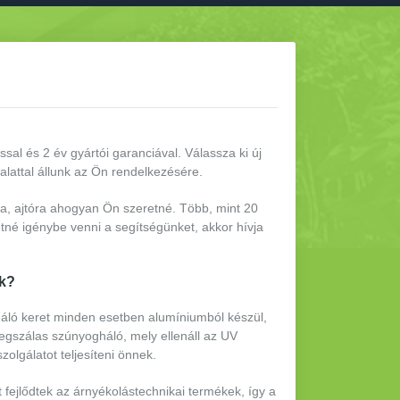
ssal és 2 év gyártói garanciával.
Válassza ki új
alattal állunk az Ön rendelkezésére.
ra, ajtóra ahogyan Ön szeretné. Több, mint 20
tné igénybe venni a segítségünket, akkor hívja
ők?
áló keret minden esetben alumíniumból készül,
egszálas szúnyogháló, mely ellenáll az UV
lgálatot teljesíteni önnek.
 fejlődtek az árnyékolástechnikai termékek, így a