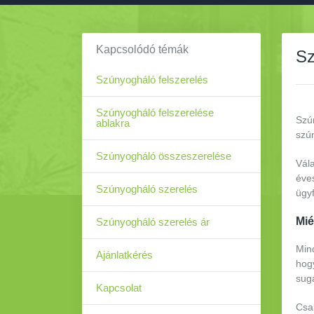
Kapcsolódó témák
Sz
Szúnyogháló felszerelés
Szúnyogháló felszerelése
Szún
ablakra
szún
Szúnyogháló összeszerelése
Vál
éves
Szúnyogháló szerelés
ügy
Mié
Szúnyogháló szerelés ár
Min
Ajánlatkérés
hogy
sugá
Kapcsolat
Csap