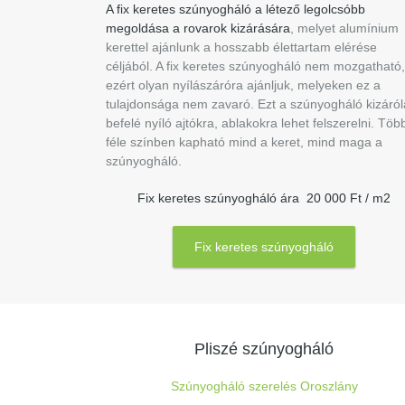
A fix keretes szúnyogháló a létező legolcsóbb
megoldása a rovarok kizárására
, melyet alumínium
kerettel ajánlunk a hosszabb élettartam elérése
céljából. A fix keretes szúnyogháló nem mozgatható,
ezért olyan nyílászáróra ajánljuk, melyeken ez a
tulajdonsága nem zavaró. Ezt a szúnyogháló kizáró
befelé nyíló ajtókra, ablakokra lehet felszerelni. Töb
féle színben kapható mind a keret, mind maga a
szúnyogháló.
Fix keretes szúnyogháló ára 20 000 Ft / m2
Fix keretes szúnyogháló
Pliszé szúnyogháló
Szúnyogháló szerelés Oroszlány