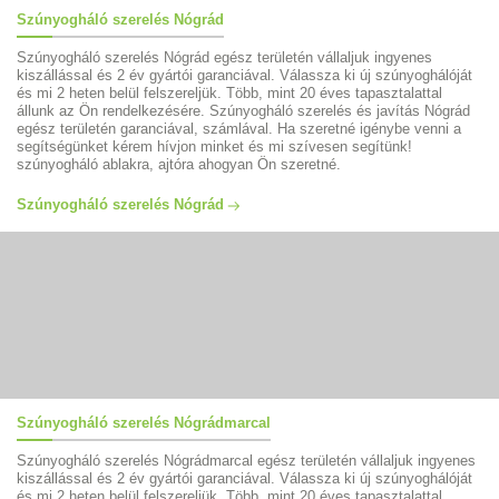
Szúnyogháló szerelés Nógrád
Szúnyogháló szerelés Nógrád egész területén vállaljuk ingyenes
kiszállással és 2 év gyártói garanciával. Válassza ki új szúnyoghálóját
és mi 2 heten belül felszereljük. Több, mint 20 éves tapasztalattal
állunk az Ön rendelkezésére. Szúnyogháló szerelés és javítás Nógrád
egész területén garanciával, számlával. Ha szeretné igénybe venni a
segítségünket kérem hívjon minket és mi szívesen segítünk!
szúnyogháló ablakra, ajtóra ahogyan Ön szeretné.
Szúnyogháló szerelés Nógrád
Szúnyogháló szerelés Nógrádmarcal
Szúnyogháló szerelés Nógrádmarcal egész területén vállaljuk ingyenes
kiszállással és 2 év gyártói garanciával. Válassza ki új szúnyoghálóját
és mi 2 heten belül felszereljük. Több, mint 20 éves tapasztalattal