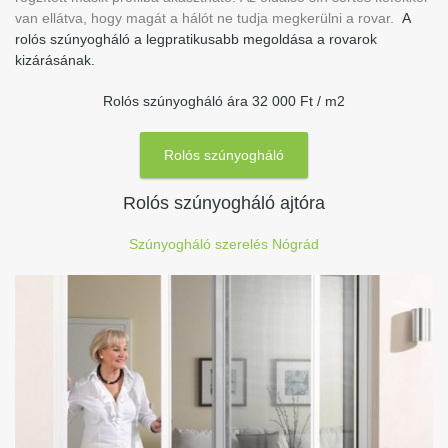
van ellátva, hogy magát a hálót ne tudja megkerülni a rovar.
A
rolós szúnyogháló a legpratikusabb megoldása a rovarok
kizárásának.
Rolós szúnyogháló ára 32 000 Ft / m2
Rolós szúnyogháló
Rolós szúnyogháló ajtóra
Szúnyogháló szerelés Nógrád