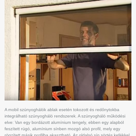
A mobil szúnyoghálók ablak esetén tokozott és redőnytokba
integrálható szúnyogháló rendszerek. A szúnyogháló működési
elve: Van egy bordázott alumínium tengely, ebben egy alapból
feszített rúgó, alumínium sínben mozgó alsó profil, mely egy
rögzített másik profilba akasztható. Az oldalsó sín sörtés kefékkel