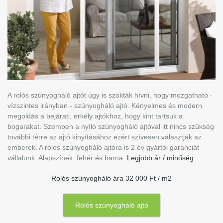
A rolós szúnyogháló ajtót úgy is szokták hívni, hogy mozgatható -
vízszintes irányban - szúnyogháló ajtó. Kényelmes és modern
megoldás a bejárati, erkély ajtókhoz, hogy kint tartsuk a
bogarakat. Szemben a nyíló szúnyogháló ajtóval itt nincs szükség
további térre az ajtó kinyításához ezért szívesen választják az
emberek. A rólos szúnyogháló ajtóra is 2 év gyártói garanciát
vállalunk. Alapszínek: fehér és barna.
Legjobb ár / minőség.
Rolós szúnyogháló ára 32 000 Ft / m2
Rolós szúnyogháló ajtó