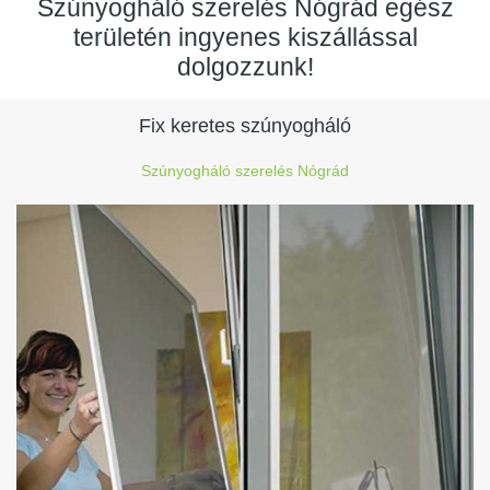
Szúnyogháló szerelés Nógrád egész
területén ingyenes kiszállással
dolgozzunk!
Fix keretes szúnyogháló
Szúnyogháló szerelés Nógrád