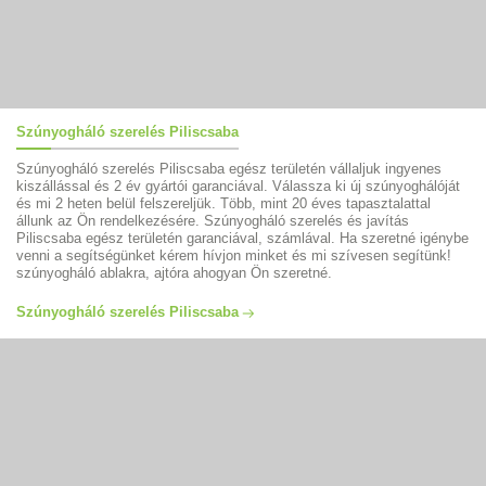
Szúnyogháló szerelés Piliscsaba
Szúnyogháló szerelés Piliscsaba egész területén vállaljuk ingyenes
kiszállással és 2 év gyártói garanciával. Válassza ki új szúnyoghálóját
és mi 2 heten belül felszereljük. Több, mint 20 éves tapasztalattal
állunk az Ön rendelkezésére. Szúnyogháló szerelés és javítás
Piliscsaba egész területén garanciával, számlával. Ha szeretné igénybe
venni a segítségünket kérem hívjon minket és mi szívesen segítünk!
szúnyogháló ablakra, ajtóra ahogyan Ön szeretné.
Szúnyogháló szerelés Piliscsaba