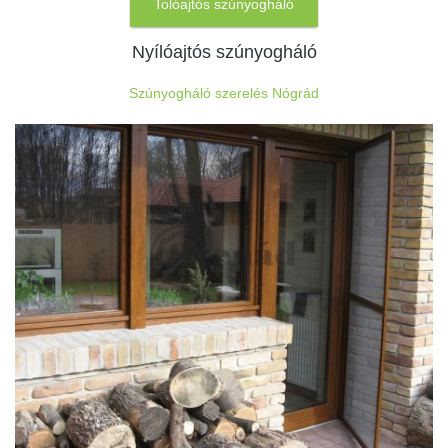
Tolóajtós szúnyogháló
Nyílóajtós szúnyogháló
Szúnyogháló szerelés Nógrád