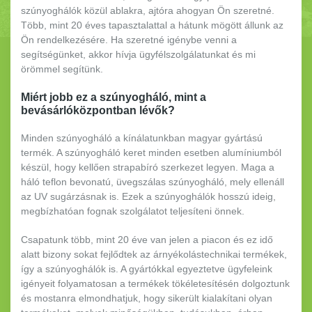
szúnyoghálók közül ablakra, ajtóra ahogyan Ön szeretné.
Több, mint 20 éves tapasztalattal a hátunk mögött állunk az
Ön rendelkezésére. Ha szeretné igénybe venni a
segítségünket, akkor hívja ügyfélszolgálatunkat és mi
örömmel segítünk.
Miért jobb ez a szúnyogháló, mint a
bevásárlóközpontban lévők?
Minden szúnyogháló a kínálatunkban magyar gyártású
termék. A szúnyogháló keret minden esetben alumíniumból
készül, hogy kellően strapabíró szerkezet legyen. Maga a
háló teflon bevonatú, üvegszálas szúnyogháló, mely ellenáll
az UV sugárzásnak is. Ezek a szúnyoghálók hosszú ideig,
megbízhatóan fognak szolgálatot teljesíteni önnek.
Csapatunk több, mint 20 éve van jelen a piacon és ez idő
alatt bizony sokat fejlődtek az árnyékolástechnikai termékek,
így a szúnyoghálók is. A gyártókkal egyeztetve ügyfeleink
igényeit folyamatosan a termékek tökéletesítésén dolgoztunk
és mostanra elmondhatjuk, hogy sikerült kialakítani olyan