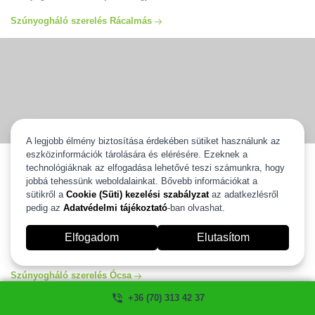
Szúnyogháló szerelés Rácalmás
A legjobb élmény biztosítása érdekében sütiket használunk az
eszközinformációk tárolására és elérésére. Ezeknek a
Szúnyogháló szerelés Ócsa
technológiáknak az elfogadása lehetővé teszi számunkra, hogy
jobbá tehessünk weboldalainkat. Bővebb információkat a
Szúnyogháló szerelés Ócsa egész területén vállaljuk ingyenes
kiszállással és 2 év gyártói garanciával. Válassza ki új szúnyoghálóját
sütikről a
Cookie (Süti) kezelési szabályzat
az adatkezlésről
és mi 2 heten belül felszereljük. Több, mint 20 éves tapasztalattal
pedig az
Adatvédelmi tájékoztató
-ban olvashat.
állunk az Ön rendelkezésére. Szúnyogháló szerelés és javítás Ócsa
egész területén garanciával, számlával. Ha szeretné igénybe venni a
Elfogadom
Elutasítom
segítségünket kérem hívjon minket és mi szívesen segítünk!
szúnyogháló ablakra, ajtóra ahogyan Ön szeretné.
Szúnyogháló szerelés Ócsa
+36 (70) 313 42 37