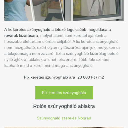
A fix keretes szúnyogháló a létező legolcsóbb megoldása a
rovarok kizárására
, melyet alumínium kerettel ajánlunk a
hosszabb élettartam elérése céljából. A fix keretes szúnyogháló
nem mozgatható, ezért olyan nyílászáróra ajánljuk, melyeken ez
a tulajdonsága nem zavaró. Ezt a szúnyogháló kizárólag befelé
nyíló ajtókra, ablakokra lehet felszerelni. Több féle színben
kapható mind a keret, mind maga a szúnyogháló.
Fix keretes szúnyogháló ára 20 000 Ft / m2
Fix keretes szúnyogháló
Rolós szúnyogháló ablakra
Szúnyogháló szerelés Nógrád