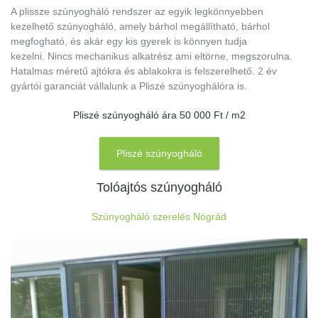
A plissze szúnyogháló rendszer az egyik legkönnyebben
kezelhető szúnyogháló, amely bárhol megállítható, bárhol
megfogható, és akár egy kis gyerek is könnyen tudja
kezelni. Nincs mechanikus alkatrész ami eltörne, megszorulna.
Hatalmas méretű ajtókra és ablakokra is felszerelhető. 2 év
gyártói garanciát vállalunk a Pliszé szúnyoghálóra is.
Pliszé szúnyogháló ára 50 000 Ft / m2
Pliszé szúnyogháló
Tolóajtós szúnyogháló
Szúnyogháló szerelés Nógrád