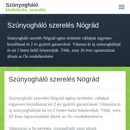
Szúnyogháló
kivitelezés, szerelés
Ajánlatkérés
Szúnyogháló szerelés Nógrád
Kiszállási díj
Szúnyogháló szerelés Nógrád egész területén vállaljuk ingyenes
Kapcsolat
kiszállással és 2 év gyártói garanciával. Válassza ki új szúnyoghálóját
és mi 2 heten belül felszereljük. Több, mint 20 éves tapasztalattal
állunk az Ön rendelkezésére.
Szúnyogháló szerelés Nógrád
Szúnyogháló szerelés Nógrád egész területén vállaljuk
ingyenes kiszállással és 2 év gyártói garanciával.
Válassza ki
új szúnyoghálóját és mi 2 heten belül felszereljük. Több, mint
20 éves tapasztalattal állunk az Ön rendelkezésére.
Válasszon a fix keretes, mozgatható vagy pliszé