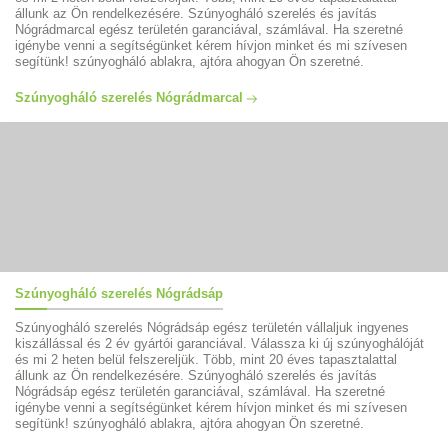
állunk az Ön rendelkezésére. Szúnyogháló szerelés és javítás
Nógrádmarcal egész területén garanciával, számlával. Ha szeretné
igénybe venni a segítségünket kérem hívjon minket és mi szívesen
segítünk! szúnyogháló ablakra, ajtóra ahogyan Ön szeretné.
Szúnyogháló szerelés Nógrádmarcal
Szúnyogháló szerelés Nógrádsáp
Szúnyogháló szerelés Nógrádsáp egész területén vállaljuk ingyenes
kiszállással és 2 év gyártói garanciával. Válassza ki új szúnyoghálóját
és mi 2 heten belül felszereljük. Több, mint 20 éves tapasztalattal
állunk az Ön rendelkezésére. Szúnyogháló szerelés és javítás
Nógrádsáp egész területén garanciával, számlával. Ha szeretné
igénybe venni a segítségünket kérem hívjon minket és mi szívesen
segítünk! szúnyogháló ablakra, ajtóra ahogyan Ön szeretné.