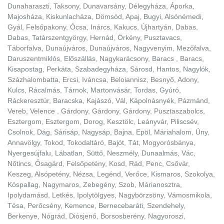
Dunaharaszti, Taksony, Dunavarsány, Délegyháza, Áporka,
Majosháza, Kiskunlacháza, Dömsöd, Apaj, Bugyi, Alsónémedi,
Gyál, Felsőpakony, Ócsa, Inárcs, Kakucs, Újhartyán, Dabas,
Dabas, Tatárszentgyörgy, Hernád, Örkény, Pusztavacs,
Táborfalva, Dunaújváros, Dunaújváros, Nagyvenyim, Mezőfalva,
Daruszentmiklós, Előszállás, Nagykarácsony, Baracs , Baracs,
Kisapostag, Perkáta, Szabadegyháza, Sárosd, Hantos, Nagylók,
Százhalombatta, Ercsi, Iváncsa, Beloiannisz, Besnyő, Adony,
Kulcs, Rácalmás, Tárnok, Martonvásár, Tordas, Gyúró,
Ráckeresztúr, Baracska, Kajászó, Vál, Kápolnásnyék, Pázmánd,
Vereb, Velence , Gárdony, Gárdony, Gárdony, Pusztaszabolcs,
Esztergom, Esztergom, Dorog, Kesztölc, Leányvár, Piliscsév,
Csolnok, Dág, Sárisáp, Nagysáp, Bajna, Epöl, Máriahalom, Úny,
Annavölgy, Tokod, Tokodaltáró, Bajót, Tát, Mogyorósbánya,
Nyergesújfalu, Lábatlan, Süttő, Neszmély, Dunaalmás, Vác,
Nőtincs, Ősagárd, Felsőpetény, Kosd, Rád, Penc, Csővár,
Keszeg, Alsópetény, Nézsa, Legénd, Verőce, Kismaros, Szokolya,
Kóspallag, Nagymaros, Zebegény, Szob, Márianosztra,
Ipolydamásd, Letkés, Ipolytölgyes, Nagybörzsöny, Vámosmikola,
Tésa, Perőcsény, Kemence, Bernecebaráti, Szendehely,
Berkenye, Nógrád, Diósjenő, Borsosberény, Nagyoroszi,