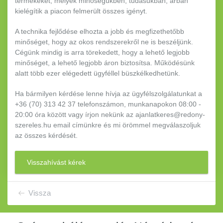
termékeket, melyek minőségükben, tudásukban, árban
kielégítik a piacon felmerült összes igényt.
A technika fejlődése elhozta a jobb és megfizethetőbb
minőséget, hogy az okos rendszerekről ne is beszéljünk.
Cégünk mindig is arra törekedett, hogy a lehető legjobb
minőséget, a lehető legjobb áron biztosítsa. Működésünk
alatt több ezer elégedett ügyféllel büszkélkedhetünk.
Ha bármilyen kérdése lenne hívja az ügyfélszolgálatunkat a
+36 (70) 313 42 37 telefonszámon, munkanapokon 08:00 -
20:00 óra között vagy írjon nekünk az ajanlatkeres@redony-
szereles.hu email címünkre és mi örömmel megválaszoljuk
az összes kérdését.
Visszahívást kérek
Vissza