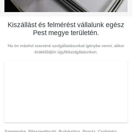
Kiszállást és felmérést vállalunk egész
Pest megye területén.
Ha ön máshol szeretné szolgáltatásunkat igénybe venni, akkor
érdeklődjön ügyfélszolgálatunkon.
Szentendre, Pilisszentlászló, Budakalász, Pomáz, Csobánka,