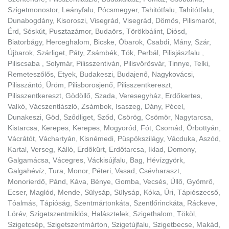
Szigetmonostor, Leányfalu, Pócsmegyer, Tahitótfalu, Tahitótfalu,
Dunabogdány, Kisoroszi, Visegrád, Visegrád, Dömös, Pilismarót,
Érd, Sóskút, Pusztazámor, Budaörs, Törökbálint, Diósd,
Biatorbágy, Herceghalom, Bicske, Óbarok, Csabdi, Mány, Szár,
Újbarok, Szárliget, Páty, Zsámbék, Tök, Perbál, Pilisjászfalu ,
Piliscsaba , Solymár, Pilisszentiván, Pilisvörösvár, Tinnye, Telki,
Remeteszőlős, Etyek, Budakeszi, Budajenő, Nagykovácsi,
Pilisszántó, Üröm, Pilisborosjenő, Pilisszentkereszt,
Pilisszentkereszt, Gödöllő, Szada, Veresegyház, Erdőkertes,
Valkó, Vácszentlászló, Zsámbok, Isaszeg, Dány, Pécel,
Dunakeszi, Göd, Sződliget, Sződ, Csörög, Csömör, Nagytarcsa,
Kistarcsa, Kerepes, Kerepes, Mogyoród, Fót, Csomád, Őrbottyán,
Vácrátót, Váchartyán, Kisnémedi, Püspökszilágy, Vácduka, Aszód,
Kartal, Verseg, Kálló, Erdőkürt, Erdőtarcsa, Iklad, Domony,
Galgamácsa, Vácegres, Váckisújfalu, Bag, Hévízgyörk,
Galgahévíz, Tura, Monor, Péteri, Vasad, Csévharaszt,
Monorierdő, Pánd, Káva, Bénye, Gomba, Vecsés, Üllő, Gyömrő,
Ecser, Maglód, Mende, Sülysáp, Sülysáp, Kóka, Úri, Tápiószecső,
Tóalmás, Tápióság, Szentmártonkáta, Szentlőrinckáta, Ráckeve,
Lórév, Szigetszentmiklós, Halásztelek, Szigethalom, Tököl,
Szigetcsép, Szigetszentmárton, Szigetújfalu, Szigetbecse, Makád,