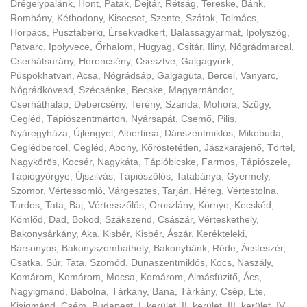
Drégelypalánk, Hont, Patak, Dejtár, Rétság, Tereske, Bánk,
Romhány, Kétbodony, Kisecset, Szente, Szátok, Tolmács,
Horpács, Pusztaberki, Érsekvadkert, Balassagyarmat, Ipolyszög,
Patvarc, Ipolyvece, Őrhalom, Hugyag, Csitár, Iliny, Nógrádmarcal,
Cserhátsurány, Herencsény, Csesztve, Galgagyörk,
Püspökhatvan, Acsa, Nógrádsáp, Galgaguta, Bercel, Vanyarc,
Nógrádkövesd, Szécsénke, Becske, Magyarnándor,
Cserháthaláp, Debercsény, Terény, Szanda, Mohora, Szügy,
Cegléd, Tápiószentmárton, Nyársapát, Csemő, Pilis,
Nyáregyháza, Újlengyel, Albertirsa, Dánszentmiklós, Mikebuda,
Ceglédbercel, Cegléd, Abony, Kőröstetétlen, Jászkarajenő, Törtel,
Nagykőrös, Kocsér, Nagykáta, Tápióbicske, Farmos, Tápiószele,
Tápiógyörgye, Újszilvás, Tápiószőlős, Tatabánya, Gyermely,
Szomor, Vértessomló, Várgesztes, Tarján, Héreg, Vértestolna,
Tardos, Tata, Baj, Vértesszőlős, Oroszlány, Környe, Kecskéd,
Kömlőd, Dad, Bokod, Szákszend, Császár, Vérteskethely,
Bakonysárkány, Aka, Kisbér, Kisbér, Ászár, Kerékteleki,
Bársonyos, Bakonyszombathely, Bakonybánk, Réde, Ácsteszér,
Csatka, Súr, Tata, Szomód, Dunaszentmiklós, Kocs, Naszály,
Komárom, Komárom, Mocsa, Komárom, Almásfüzitő, Ács,
Nagyigmánd, Bábolna, Tárkány, Bana, Tárkány, Csép, Ete,
Kisigmánd, Csém, Budapest, I. kerület, II. kerület, III. kerület, IV.