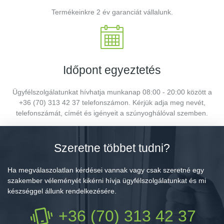
Termékeinkre 2 év garanciát vállalunk.
Időpont egyeztetés
Ügyfélszolgálatunkat hívhatja munkanap 08:00 - 20:00 között a
+36 (70) 313 42 37 telefonszámon. Kérjük adja meg nevét,
telefonszámát, címét és igényeit a szúnyoghálóval szemben.
Szeretne többet tudni?
Ha megválaszolatlan kérdései vannak vagy csak szeretné egy
szakember véleményét kikérni hívja ügyfélszolgálatunkat és mi
készséggel állunk rendelkezésére.
+36 (70) 313 42 37