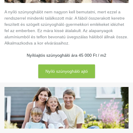
A nyíló szúnyoghálót nem nagyon kell bemutatni, mert ezzel a
rendszerrel mindenki találkozott már. A fából összerakott keretre
feszített és szögelt szúnyogháló gyermekkori emlékeket idézhet
fel az emberben. Ez mára kissé átalakult. Az alapanyagok
alumíniumból és teflon bevonatú üvegszálas hálóból állnak össze.
Alkalmazkodva a kor elvárásaihoz.
Nyílóajtós szúnyogháló ára 45 000 Ft / m2
Nyíló szúnyogháló ajtó