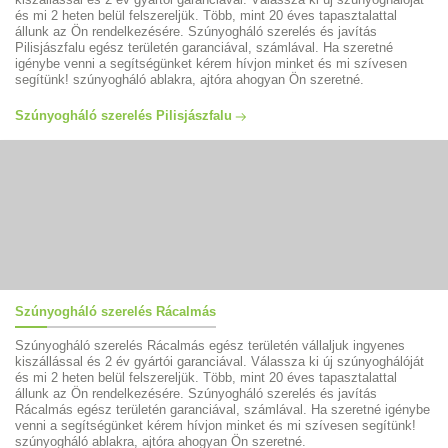
és mi 2 heten belül felszereljük. Több, mint 20 éves tapasztalattal
állunk az Ön rendelkezésére. Szúnyogháló szerelés és javítás
Pilisjászfalu egész területén garanciával, számlával. Ha szeretné
igénybe venni a segítségünket kérem hívjon minket és mi szívesen
segítünk! szúnyogháló ablakra, ajtóra ahogyan Ön szeretné.
Szúnyogháló szerelés Pilisjászfalu
Szúnyogháló szerelés Rácalmás
Szúnyogháló szerelés Rácalmás egész területén vállaljuk ingyenes
kiszállással és 2 év gyártói garanciával. Válassza ki új szúnyoghálóját
és mi 2 heten belül felszereljük. Több, mint 20 éves tapasztalattal
állunk az Ön rendelkezésére. Szúnyogháló szerelés és javítás
Rácalmás egész területén garanciával, számlával. Ha szeretné igénybe
venni a segítségünket kérem hívjon minket és mi szívesen segítünk!
szúnyogháló ablakra, ajtóra ahogyan Ön szeretné.