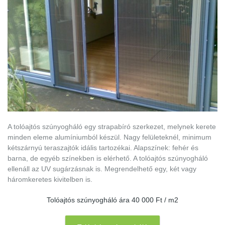
A tolóajtós szúnyogháló egy strapabíró szerkezet, melynek kerete
minden eleme alumíniumból készül. Nagy felületeknél, minimum
kétszárnyú teraszajtók idális tartozékai. Alapszínek: fehér és
barna, de egyéb színekben is elérhető. A tolóajtós szúnyogháló
ellenáll az UV sugárzásnak is. Megrendelhető egy, két vagy
háromkeretes kivitelben is.
Tolóajtós szúnyogháló ára 40 000 Ft / m2