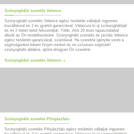
Szúnyogháló szerelés Velence
Szúnyogháló szerelés Velence egész területén vállaljuk ingyenes
kiszállással és 2 év gyártói garanciával. Válassza ki új szúnyoghálóját
és mi 2 heten belül felszereljük. Több, mint 20 éves tapasztalattal
állunk az Ön rendelkezésére. Szúnyogháló szerelés és javítás Velence
egész területén garanciával, számlával. Ha szeretné igénybe venni a
segítségünket kérem hívjon minket és mi szívesen segítünk!
szúnyogháló ablakra, ajtóra ahogyan Ön szeretné.
Szúnyogháló szerelés Velence
Szúnyogháló szerelés Pilisjászfalu
Szúnyogháló szerelés Pilisjászfalu egész területén vállaljuk ingyenes
kiszállással és 2 év gyártói garanciával. Válassza ki új szúnyoghálóját