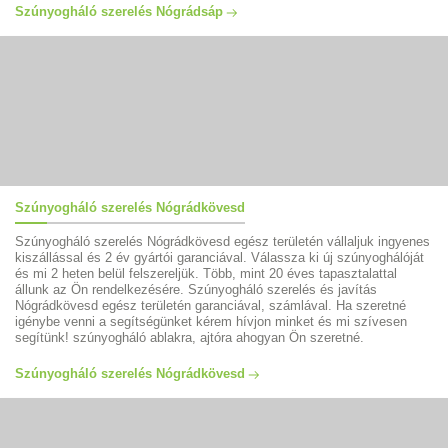
Szúnyogháló szerelés Nógrádsáp
Szúnyogháló szerelés Nógrádkövesd
Szúnyogháló szerelés Nógrádkövesd egész területén vállaljuk ingyenes
kiszállással és 2 év gyártói garanciával. Válassza ki új szúnyoghálóját
és mi 2 heten belül felszereljük. Több, mint 20 éves tapasztalattal
állunk az Ön rendelkezésére. Szúnyogháló szerelés és javítás
Nógrádkövesd egész területén garanciával, számlával. Ha szeretné
igénybe venni a segítségünket kérem hívjon minket és mi szívesen
segítünk! szúnyogháló ablakra, ajtóra ahogyan Ön szeretné.
Szúnyogháló szerelés Nógrádkövesd