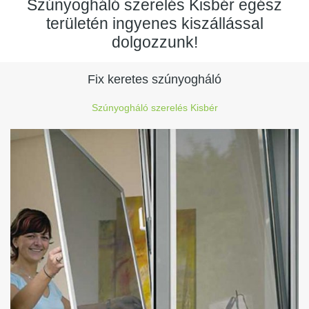
Szúnyogháló szerelés Kisbér egész
területén ingyenes kiszállással
dolgozzunk!
Fix keretes szúnyogháló
Szúnyogháló szerelés Kisbér