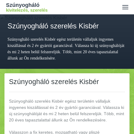
Szúnyogháló
kivitelezés, szerelés
Ajánlatkérés
Szúnyogháló szerelés Kisbér
Kiszállási díj
Szúnyogháló szerelés Kisbér egész területén vállaljuk ingyenes
Kapcsolat
kiszállással és 2 év gyártói garanciával. Válassza ki új szúnyoghálóját
és mi 2 heten belül felszereljük. Több, mint 20 éves tapasztalattal
állunk az Ön rendelkezésére.
Szúnyogháló szerelés Kisbér
Szúnyogháló szerelés Kisbér egész területén vállaljuk
ingyenes kiszállással és 2 év gyártói garanciával.
Válassza ki
új szúnyoghálóját és mi 2 heten belül felszereljük. Több, mint
20 éves tapasztalattal állunk az Ön rendelkezésére.
Válasszon a fix keretes, mozgatható vagy pliszé