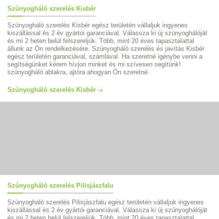
Szúnyogháló szerelés Kisbér
Szúnyogháló szerelés Kisbér egész területén vállaljuk ingyenes
kiszállással és 2 év gyártói garanciával. Válassza ki új szúnyoghálóját
és mi 2 heten belül felszereljük. Több, mint 20 éves tapasztalattal
állunk az Ön rendelkezésére. Szúnyogháló szerelés és javítás Kisbér
egész területén garanciával, számlával. Ha szeretné igénybe venni a
segítségünket kérem hívjon minket és mi szívesen segítünk!
szúnyogháló ablakra, ajtóra ahogyan Ön szeretné.
Szúnyogháló szerelés Kisbér
Szúnyogháló szerelés Pilisjászfalu
Szúnyogháló szerelés Pilisjászfalu egész területén vállaljuk ingyenes
kiszállással és 2 év gyártói garanciával. Válassza ki új szúnyoghálóját
és mi 2 heten belül felszereljük. Több, mint 20 éves tapasztalattal