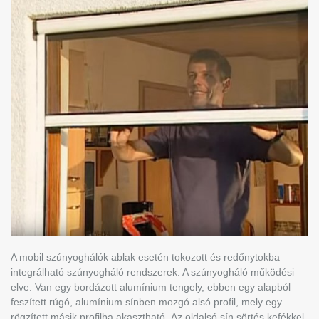
A mobil szúnyoghálók ablak esetén tokozott és redőnytokba
integrálható szúnyogháló rendszerek. A szúnyogháló működési
elve: Van egy bordázott alumínium tengely, ebben egy alapból
feszített rúgó, alumínium sínben mozgó alsó profil, mely egy
rögzített másik profilba akasztható. Az oldalsó sín sörtés kefékkel