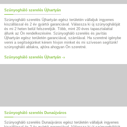
Szúnyogháló szerelés Újhartyán
Szúnyogháló szerelés Újhartyán egész területén vállaljuk ingyenes
kiszállással és 2 év gyártói garanciával. Válassza ki új szúnyoghálóját
és mi 2 heten belül felszereljük. Több, mint 20 éves tapasztalattal
állunk az Ön rendelkezésére. Szúnyogháló szerelés és javítás
Újhartyán egész területén garanciával, számlával. Ha szeretné igénybe
venni a segítségünket kérem hívjon minket és mi szívesen segítünk!
szúnyogháló ablakra, ajtóra ahogyan Ön szeretné.
Szúnyogháló szerelés Újhartyán
Szúnyogháló szerelés Dunaújváros
Szúnyogháló szerelés Dunaújváros egész területén vállaljuk ingyenes
kiszállással és 2 év gyártói garanciával. Válassza ki új szúnyoghálóját