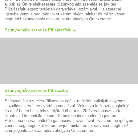
állunk az Ön rendelkezésére. Szúnyogháló szerelés és javítás
Pilisjászfalu egész területén garanciával, számlával. Ha szeretné
igénybe venni a segítségünket kérem hívjon minket és mi szívesen
segítünk! szúnyogháló ablakra, ajtóra ahogyan Ön szeretné.
Szúnyogháló szerelés Pilisjászfalu
Szúnyogháló szerelés Piliscsaba
Szúnyogháló szerelés Piliscsaba egész területén vállaljuk ingyenes
kiszállással és 2 év gyártói garanciával. Válassza ki új szúnyoghálóját
és mi 2 heten belül felszereljük. Több, mint 20 éves tapasztalattal
állunk az Ön rendelkezésére. Szúnyogháló szerelés és javítás
Piliscsaba egész területén garanciával, számlával. Ha szeretné igénybe
venni a segítségünket kérem hívjon minket és mi szívesen segítünk!
szúnyogháló ablakra, ajtóra ahogyan Ön szeretné.