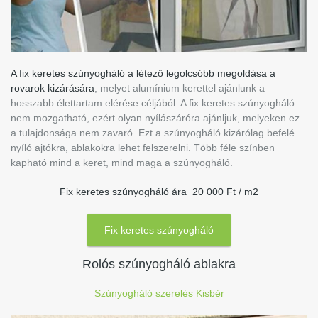
A fix keretes szúnyogháló a létező legolcsóbb megoldása a
rovarok kizárására
, melyet alumínium kerettel ajánlunk a
hosszabb élettartam elérése céljából. A fix keretes szúnyogháló
nem mozgatható, ezért olyan nyílászáróra ajánljuk, melyeken ez
a tulajdonsága nem zavaró. Ezt a szúnyogháló kizárólag befelé
nyíló ajtókra, ablakokra lehet felszerelni. Több féle színben
kapható mind a keret, mind maga a szúnyogháló.
Fix keretes szúnyogháló ára 20 000 Ft / m2
Fix keretes szúnyogháló
Rolós szúnyogháló ablakra
Szúnyogháló szerelés Kisbér