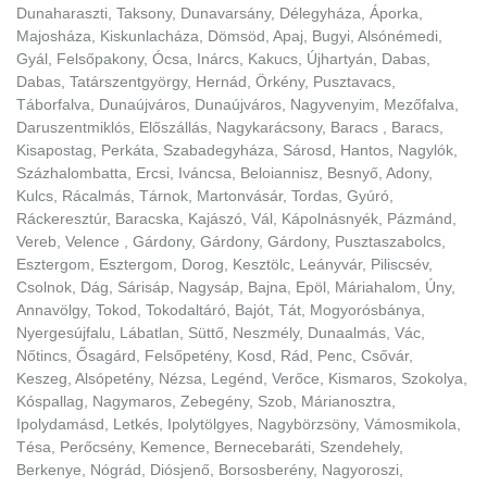
Dunaharaszti, Taksony, Dunavarsány, Délegyháza, Áporka,
Majosháza, Kiskunlacháza, Dömsöd, Apaj, Bugyi, Alsónémedi,
Gyál, Felsőpakony, Ócsa, Inárcs, Kakucs, Újhartyán, Dabas,
Dabas, Tatárszentgyörgy, Hernád, Örkény, Pusztavacs,
Táborfalva, Dunaújváros, Dunaújváros, Nagyvenyim, Mezőfalva,
Daruszentmiklós, Előszállás, Nagykarácsony, Baracs , Baracs,
Kisapostag, Perkáta, Szabadegyháza, Sárosd, Hantos, Nagylók,
Százhalombatta, Ercsi, Iváncsa, Beloiannisz, Besnyő, Adony,
Kulcs, Rácalmás, Tárnok, Martonvásár, Tordas, Gyúró,
Ráckeresztúr, Baracska, Kajászó, Vál, Kápolnásnyék, Pázmánd,
Vereb, Velence , Gárdony, Gárdony, Gárdony, Pusztaszabolcs,
Esztergom, Esztergom, Dorog, Kesztölc, Leányvár, Piliscsév,
Csolnok, Dág, Sárisáp, Nagysáp, Bajna, Epöl, Máriahalom, Úny,
Annavölgy, Tokod, Tokodaltáró, Bajót, Tát, Mogyorósbánya,
Nyergesújfalu, Lábatlan, Süttő, Neszmély, Dunaalmás, Vác,
Nőtincs, Ősagárd, Felsőpetény, Kosd, Rád, Penc, Csővár,
Keszeg, Alsópetény, Nézsa, Legénd, Verőce, Kismaros, Szokolya,
Kóspallag, Nagymaros, Zebegény, Szob, Márianosztra,
Ipolydamásd, Letkés, Ipolytölgyes, Nagybörzsöny, Vámosmikola,
Tésa, Perőcsény, Kemence, Bernecebaráti, Szendehely,
Berkenye, Nógrád, Diósjenő, Borsosberény, Nagyoroszi,