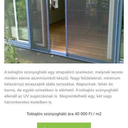
A tolóajtós szúnyogháló egy strapabíró szerkezet, melynek kerete
minden eleme alumíniumból készül. Nagy felületeknél, minimum
kétszárnyú teraszajtók idális tartozékai. Alapszínek: fehér és
barna, de egyéb színekben is elérhető. A tolóajtós szúnyogháló
ellenáll az UV sugárzásnak is. Megrendelhető egy, két vagy
háromkeretes kivitelben is.
Tolóajtós szúnyogháló ára 40 000 Ft / m2