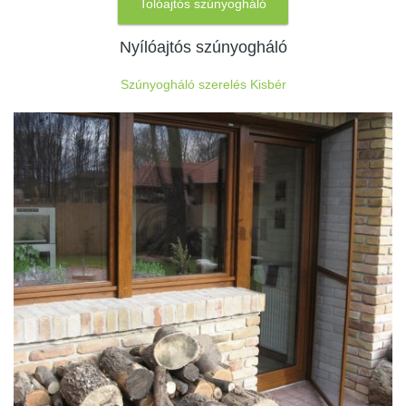
Tolóajtós szúnyogháló
Nyílóajtós szúnyogháló
Szúnyogháló szerelés Kisbér