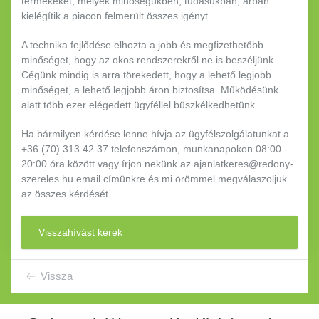
termékeket, melyek minőségükben, tudásukban, árban
kielégítik a piacon felmerült összes igényt.
A technika fejlődése elhozta a jobb és megfizethetőbb
minőséget, hogy az okos rendszerekről ne is beszéljünk.
Cégünk mindig is arra törekedett, hogy a lehető legjobb
minőséget, a lehető legjobb áron biztosítsa. Működésünk
alatt több ezer elégedett ügyféllel büszkélkedhetünk.
Ha bármilyen kérdése lenne hívja az ügyfélszolgálatunkat a
+36 (70) 313 42 37 telefonszámon, munkanapokon 08:00 -
20:00 óra között vagy írjon nekünk az ajanlatkeres@redony-
szereles.hu email címünkre és mi örömmel megválaszoljuk
az összes kérdését.
Visszahívást kérek
Vissza