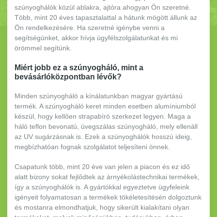
szúnyoghálók közül ablakra, ajtóra ahogyan Ön szeretné.
Több, mint 20 éves tapasztalattal a hátunk mögött állunk az
Ön rendelkezésére. Ha szeretné igénybe venni a
segítségünket, akkor hívja ügyfélszolgálatunkat és mi
örömmel segítünk.
Miért jobb ez a szúnyogháló, mint a
bevásárlóközpontban lévők?
Minden szúnyogháló a kínálatunkban magyar gyártású
termék. A szúnyogháló keret minden esetben alumíniumból
készül, hogy kellően strapabíró szerkezet legyen. Maga a
háló teflon bevonatú, üvegszálas szúnyogháló, mely ellenáll
az UV sugárzásnak is. Ezek a szúnyoghálók hosszú ideig,
megbízhatóan fognak szolgálatot teljesíteni önnek.
Csapatunk több, mint 20 éve van jelen a piacon és ez idő
alatt bizony sokat fejlődtek az árnyékolástechnikai termékek,
így a szúnyoghálók is. A gyártókkal egyeztetve ügyfeleink
igényeit folyamatosan a termékek tökéletesítésén dolgoztunk
és mostanra elmondhatjuk, hogy sikerült kialakítani olyan