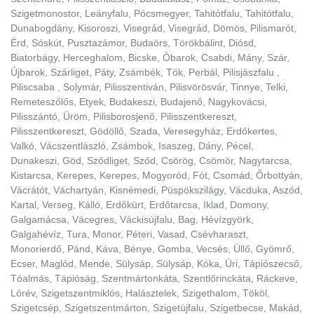
Szigetmonostor, Leányfalu, Pócsmegyer, Tahitótfalu, Tahitótfalu,
Dunabogdány, Kisoroszi, Visegrád, Visegrád, Dömös, Pilismarót,
Érd, Sóskút, Pusztazámor, Budaörs, Törökbálint, Diósd,
Biatorbágy, Herceghalom, Bicske, Óbarok, Csabdi, Mány, Szár,
Újbarok, Szárliget, Páty, Zsámbék, Tök, Perbál, Pilisjászfalu ,
Piliscsaba , Solymár, Pilisszentiván, Pilisvörösvár, Tinnye, Telki,
Remeteszőlős, Etyek, Budakeszi, Budajenő, Nagykovácsi,
Pilisszántó, Üröm, Pilisborosjenő, Pilisszentkereszt,
Pilisszentkereszt, Gödöllő, Szada, Veresegyház, Erdőkertes,
Valkó, Vácszentlászló, Zsámbok, Isaszeg, Dány, Pécel,
Dunakeszi, Göd, Sződliget, Sződ, Csörög, Csömör, Nagytarcsa,
Kistarcsa, Kerepes, Kerepes, Mogyoród, Fót, Csomád, Őrbottyán,
Vácrátót, Váchartyán, Kisnémedi, Püspökszilágy, Vácduka, Aszód,
Kartal, Verseg, Kálló, Erdőkürt, Erdőtarcsa, Iklad, Domony,
Galgamácsa, Vácegres, Váckisújfalu, Bag, Hévízgyörk,
Galgahévíz, Tura, Monor, Péteri, Vasad, Csévharaszt,
Monorierdő, Pánd, Káva, Bénye, Gomba, Vecsés, Üllő, Gyömrő,
Ecser, Maglód, Mende, Sülysáp, Sülysáp, Kóka, Úri, Tápiószecső,
Tóalmás, Tápióság, Szentmártonkáta, Szentlőrinckáta, Ráckeve,
Lórév, Szigetszentmiklós, Halásztelek, Szigethalom, Tököl,
Szigetcsép, Szigetszentmárton, Szigetújfalu, Szigetbecse, Makád,