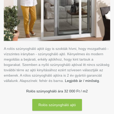
A rolós szúnyogháló ajtót úgy is szokták hívni, hogy mozgatható -
vízszintes irányban - szúnyogháló ajtó. Kényelmes és modern
megoldás a bejárati, erkély ajtókhoz, hogy kint tartsuk a
bogarakat. Szemben a nyíló szúnyogháló ajtóval itt nincs szükség
további térre az ajtó kinyításához ezért szívesen választják az
emberek. A rólos szúnyogháló ajtóra is 2 év gyártói garanciát
vállalunk. Alapszínek: fehér és barna.
Legjobb ár / minőség.
Rolós szúnyogháló ára 32 000 Ft / m2
Rolós szúnyogháló ajtó