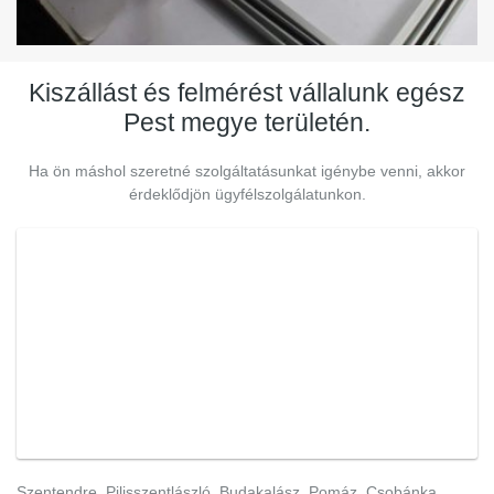
Kiszállást és felmérést vállalunk egész
Pest megye területén.
Ha ön máshol szeretné szolgáltatásunkat igénybe venni, akkor
érdeklődjön ügyfélszolgálatunkon.
Szentendre, Pilisszentlászló, Budakalász, Pomáz, Csobánka,