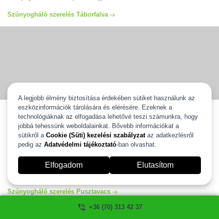
Szúnyogháló szerelés Táborfalva
A legjobb élmény biztosítása érdekében sütiket használunk az
eszközinformációk tárolására és elérésére. Ezeknek a
Szúnyogháló szerelés Pusztavacs
technológiáknak az elfogadása lehetővé teszi számunkra, hogy
jobbá tehessünk weboldalainkat. Bővebb információkat a
Szúnyogháló szerelés Pusztavacs egész területén vállaljuk ingyenes
kiszállással és 2 év gyártói garanciával. Válassza ki új szúnyoghálóját
sütikről a
Cookie (Süti) kezelési szabályzat
az adatkezlésről
és mi 2 heten belül felszereljük. Több, mint 20 éves tapasztalattal
pedig az
Adatvédelmi tájékoztató
-ban olvashat.
állunk az Ön rendelkezésére. Szúnyogháló szerelés és javítás
Pusztavacs egész területén garanciával, számlával. Ha szeretné
Elfogadom
Elutasítom
igénybe venni a segítségünket kérem hívjon minket és mi szívesen
segítünk! szúnyogháló ablakra, ajtóra ahogyan Ön szeretné.
Szúnyogháló szerelés Pusztavacs
+36 (70) 313 42 37