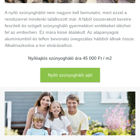
A nyíló szúnyoghálót nem nagyon kell bemutatni, mert ezzel a
rendszerrel mindenki találkozott már. A fából összerakott keretre
feszített és szögelt szúnyogháló gyermekkori emlékeket idézhet
fel az emberben. Ez mára kissé átalakult. Az alapanyagok
alumíniumból és teflon bevonatú üvegszálas hálóból állnak össze.
Alkalmazkodva a kor elvárásaihoz.
Nyílóajtós szúnyogháló ára 45 000 Ft / m2
Nyíló szúnyogháló ajtó