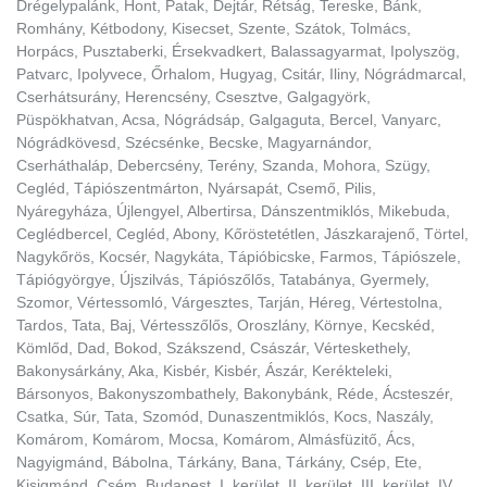
Drégelypalánk, Hont, Patak, Dejtár, Rétság, Tereske, Bánk,
Romhány, Kétbodony, Kisecset, Szente, Szátok, Tolmács,
Horpács, Pusztaberki, Érsekvadkert, Balassagyarmat, Ipolyszög,
Patvarc, Ipolyvece, Őrhalom, Hugyag, Csitár, Iliny, Nógrádmarcal,
Cserhátsurány, Herencsény, Csesztve, Galgagyörk,
Püspökhatvan, Acsa, Nógrádsáp, Galgaguta, Bercel, Vanyarc,
Nógrádkövesd, Szécsénke, Becske, Magyarnándor,
Cserháthaláp, Debercsény, Terény, Szanda, Mohora, Szügy,
Cegléd, Tápiószentmárton, Nyársapát, Csemő, Pilis,
Nyáregyháza, Újlengyel, Albertirsa, Dánszentmiklós, Mikebuda,
Ceglédbercel, Cegléd, Abony, Kőröstetétlen, Jászkarajenő, Törtel,
Nagykőrös, Kocsér, Nagykáta, Tápióbicske, Farmos, Tápiószele,
Tápiógyörgye, Újszilvás, Tápiószőlős, Tatabánya, Gyermely,
Szomor, Vértessomló, Várgesztes, Tarján, Héreg, Vértestolna,
Tardos, Tata, Baj, Vértesszőlős, Oroszlány, Környe, Kecskéd,
Kömlőd, Dad, Bokod, Szákszend, Császár, Vérteskethely,
Bakonysárkány, Aka, Kisbér, Kisbér, Ászár, Kerékteleki,
Bársonyos, Bakonyszombathely, Bakonybánk, Réde, Ácsteszér,
Csatka, Súr, Tata, Szomód, Dunaszentmiklós, Kocs, Naszály,
Komárom, Komárom, Mocsa, Komárom, Almásfüzitő, Ács,
Nagyigmánd, Bábolna, Tárkány, Bana, Tárkány, Csép, Ete,
Kisigmánd, Csém, Budapest, I. kerület, II. kerület, III. kerület, IV.