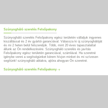
Szúnyogháló szerelés Felsőpakony
Szúnyogháló szerelés Felsőpakony egész területén vállaljuk ingyenes
kiszállással és 2 év gyártói garanciával. Válassza ki új szúnyoghálóját
és mi 2 heten belül felszereljük. Több, mint 20 éves tapasztalattal
állunk az Ön rendelkezésére. Szúnyogháló szerelés és javítás
Felsőpakony egész területén garanciával, számlával. Ha szeretné
igénybe venni a segítségünket kérem hívjon minket és mi szívesen
segítünk! szúnyogháló ablakra, ajtóra ahogyan Ön szeretné.
Szúnyogháló szerelés Felsőpakony