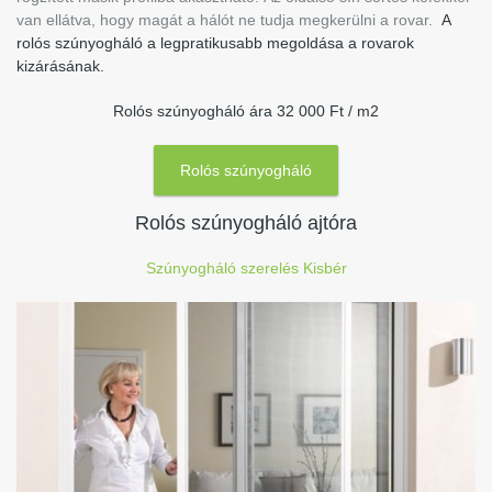
van ellátva, hogy magát a hálót ne tudja megkerülni a rovar.
A
rolós szúnyogháló a legpratikusabb megoldása a rovarok
kizárásának.
Rolós szúnyogháló ára 32 000 Ft / m2
Rolós szúnyogháló
Rolós szúnyogháló ajtóra
Szúnyogháló szerelés Kisbér