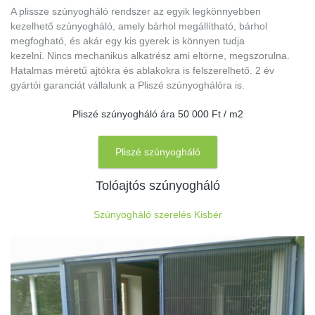
A plissze szúnyogháló rendszer az egyik legkönnyebben
kezelhető szúnyogháló, amely bárhol megállítható, bárhol
megfogható, és akár egy kis gyerek is könnyen tudja
kezelni. Nincs mechanikus alkatrész ami eltörne, megszorulna.
Hatalmas méretű ajtókra és ablakokra is felszerelhető. 2 év
gyártói garanciát vállalunk a Pliszé szúnyoghálóra is.
Pliszé szúnyogháló ára 50 000 Ft / m2
Pliszé szúnyogháló
Tolóajtós szúnyogháló
Szúnyogháló szerelés Kisbér