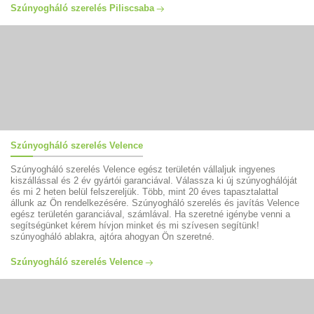
Szúnyogháló szerelés Piliscsaba
Szúnyogháló szerelés Velence
Szúnyogháló szerelés Velence egész területén vállaljuk ingyenes
kiszállással és 2 év gyártói garanciával. Válassza ki új szúnyoghálóját
és mi 2 heten belül felszereljük. Több, mint 20 éves tapasztalattal
állunk az Ön rendelkezésére. Szúnyogháló szerelés és javítás Velence
egész területén garanciával, számlával. Ha szeretné igénybe venni a
segítségünket kérem hívjon minket és mi szívesen segítünk!
szúnyogháló ablakra, ajtóra ahogyan Ön szeretné.
Szúnyogháló szerelés Velence