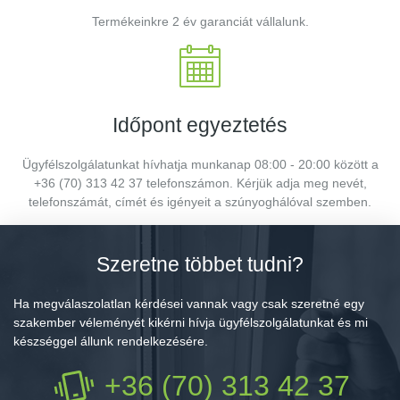
Termékeinkre 2 év garanciát vállalunk.
Időpont egyeztetés
Ügyfélszolgálatunkat hívhatja munkanap 08:00 - 20:00 között a
+36 (70) 313 42 37 telefonszámon. Kérjük adja meg nevét,
telefonszámát, címét és igényeit a szúnyoghálóval szemben.
Szeretne többet tudni?
Ha megválaszolatlan kérdései vannak vagy csak szeretné egy
szakember véleményét kikérni hívja ügyfélszolgálatunkat és mi
készséggel állunk rendelkezésére.
+36 (70) 313 42 37