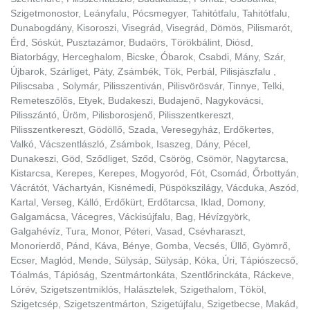
Szigetmonostor, Leányfalu, Pócsmegyer, Tahitótfalu, Tahitótfalu,
Dunabogdány, Kisoroszi, Visegrád, Visegrád, Dömös, Pilismarót,
Érd, Sóskút, Pusztazámor, Budaörs, Törökbálint, Diósd,
Biatorbágy, Herceghalom, Bicske, Óbarok, Csabdi, Mány, Szár,
Újbarok, Szárliget, Páty, Zsámbék, Tök, Perbál, Pilisjászfalu ,
Piliscsaba , Solymár, Pilisszentiván, Pilisvörösvár, Tinnye, Telki,
Remeteszőlős, Etyek, Budakeszi, Budajenő, Nagykovácsi,
Pilisszántó, Üröm, Pilisborosjenő, Pilisszentkereszt,
Pilisszentkereszt, Gödöllő, Szada, Veresegyház, Erdőkertes,
Valkó, Vácszentlászló, Zsámbok, Isaszeg, Dány, Pécel,
Dunakeszi, Göd, Sződliget, Sződ, Csörög, Csömör, Nagytarcsa,
Kistarcsa, Kerepes, Kerepes, Mogyoród, Fót, Csomád, Őrbottyán,
Vácrátót, Váchartyán, Kisnémedi, Püspökszilágy, Vácduka, Aszód,
Kartal, Verseg, Kálló, Erdőkürt, Erdőtarcsa, Iklad, Domony,
Galgamácsa, Vácegres, Váckisújfalu, Bag, Hévízgyörk,
Galgahévíz, Tura, Monor, Péteri, Vasad, Csévharaszt,
Monorierdő, Pánd, Káva, Bénye, Gomba, Vecsés, Üllő, Gyömrő,
Ecser, Maglód, Mende, Sülysáp, Sülysáp, Kóka, Úri, Tápiószecső,
Tóalmás, Tápióság, Szentmártonkáta, Szentlőrinckáta, Ráckeve,
Lórév, Szigetszentmiklós, Halásztelek, Szigethalom, Tököl,
Szigetcsép, Szigetszentmárton, Szigetújfalu, Szigetbecse, Makád,