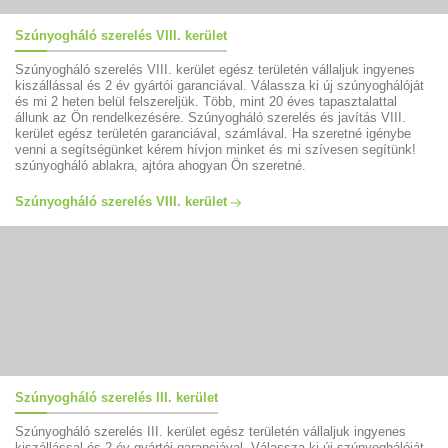
Szúnyogháló szerelés VIII. kerület
Szúnyogháló szerelés VIII. kerület egész területén vállaljuk ingyenes
kiszállással és 2 év gyártói garanciával. Válassza ki új szúnyoghálóját
és mi 2 heten belül felszereljük. Több, mint 20 éves tapasztalattal
állunk az Ön rendelkezésére. Szúnyogháló szerelés és javítás VIII.
kerület egész területén garanciával, számlával. Ha szeretné igénybe
venni a segítségünket kérem hívjon minket és mi szívesen segítünk!
szúnyogháló ablakra, ajtóra ahogyan Ön szeretné.
Szúnyogháló szerelés VIII. kerület
Szúnyogháló szerelés III. kerület
Szúnyogháló szerelés III. kerület egész területén vállaljuk ingyenes
kiszállással és 2 év gyártói garanciával. Válassza ki új szúnyoghálóját