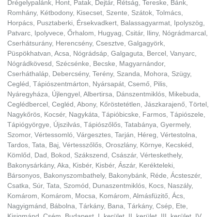
Drégelypalánk, Hont, Patak, Dejtár, Rétság, Tereske, Bánk,
Romhány, Kétbodony, Kisecset, Szente, Szátok, Tolmács,
Horpács, Pusztaberki, Érsekvadkert, Balassagyarmat, Ipolyszög,
Patvarc, Ipolyvece, Őrhalom, Hugyag, Csitár, Iliny, Nógrádmarcal,
Cserhátsurány, Herencsény, Csesztve, Galgagyörk,
Püspökhatvan, Acsa, Nógrádsáp, Galgaguta, Bercel, Vanyarc,
Nógrádkövesd, Szécsénke, Becske, Magyarnándor,
Cserháthaláp, Debercsény, Terény, Szanda, Mohora, Szügy,
Cegléd, Tápiószentmárton, Nyársapát, Csemő, Pilis,
Nyáregyháza, Újlengyel, Albertirsa, Dánszentmiklós, Mikebuda,
Ceglédbercel, Cegléd, Abony, Kőröstetétlen, Jászkarajenő, Törtel,
Nagykőrös, Kocsér, Nagykáta, Tápióbicske, Farmos, Tápiószele,
Tápiógyörgye, Újszilvás, Tápiószőlős, Tatabánya, Gyermely,
Szomor, Vértessomló, Várgesztes, Tarján, Héreg, Vértestolna,
Tardos, Tata, Baj, Vértesszőlős, Oroszlány, Környe, Kecskéd,
Kömlőd, Dad, Bokod, Szákszend, Császár, Vérteskethely,
Bakonysárkány, Aka, Kisbér, Kisbér, Ászár, Kerékteleki,
Bársonyos, Bakonyszombathely, Bakonybánk, Réde, Ácsteszér,
Csatka, Súr, Tata, Szomód, Dunaszentmiklós, Kocs, Naszály,
Komárom, Komárom, Mocsa, Komárom, Almásfüzitő, Ács,
Nagyigmánd, Bábolna, Tárkány, Bana, Tárkány, Csép, Ete,
Kisigmánd, Csém, Budapest, I. kerület, II. kerület, III. kerület, IV.