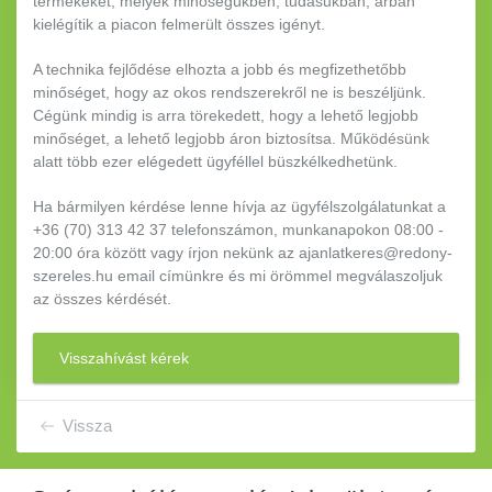
termékeket, melyek minőségükben, tudásukban, árban
kielégítik a piacon felmerült összes igényt.
A technika fejlődése elhozta a jobb és megfizethetőbb
minőséget, hogy az okos rendszerekről ne is beszéljünk.
Cégünk mindig is arra törekedett, hogy a lehető legjobb
minőséget, a lehető legjobb áron biztosítsa. Működésünk
alatt több ezer elégedett ügyféllel büszkélkedhetünk.
Ha bármilyen kérdése lenne hívja az ügyfélszolgálatunkat a
+36 (70) 313 42 37 telefonszámon, munkanapokon 08:00 -
20:00 óra között vagy írjon nekünk az ajanlatkeres@redony-
szereles.hu email címünkre és mi örömmel megválaszoljuk
az összes kérdését.
Visszahívást kérek
Vissza