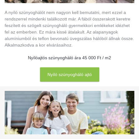
A nyíló szúnyoghálót nem nagyon kell bemutatni, mert ezzel a
rendszerrel mindenki találkozott már. A fából összerakott keretre
feszített és szögelt szúnyogháló gyermekkori emlékeket idézhet
fel az emberben. Ez mára kissé átalakult. Az alapanyagok
alumíniumból és teflon bevonatú üvegszálas hálóból állnak össze.
Alkalmazkodva a kor elvárásaihoz.
Nyílóajtós szúnyogháló ára 45 000 Ft / m2
Nyíló szúnyogháló ajtó