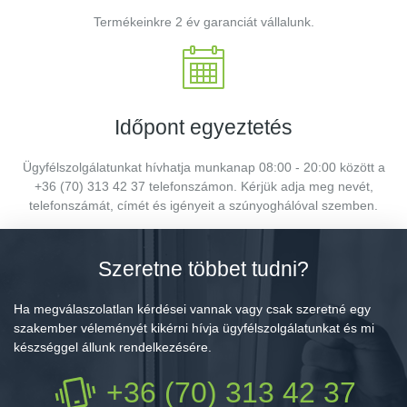
Termékeinkre 2 év garanciát vállalunk.
Időpont egyeztetés
Ügyfélszolgálatunkat hívhatja munkanap 08:00 - 20:00 között a
+36 (70) 313 42 37 telefonszámon. Kérjük adja meg nevét,
telefonszámát, címét és igényeit a szúnyoghálóval szemben.
Szeretne többet tudni?
Ha megválaszolatlan kérdései vannak vagy csak szeretné egy
szakember véleményét kikérni hívja ügyfélszolgálatunkat és mi
készséggel állunk rendelkezésére.
+36 (70) 313 42 37