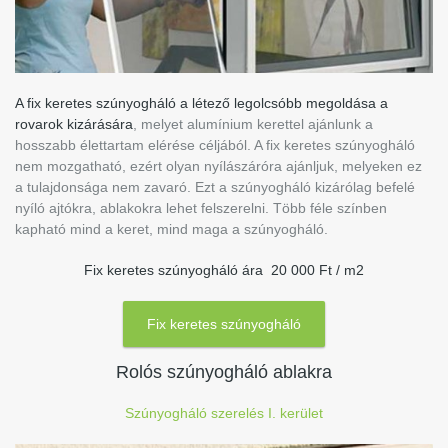
A fix keretes szúnyogháló a létező legolcsóbb megoldása a
rovarok kizárására
, melyet alumínium kerettel ajánlunk a
hosszabb élettartam elérése céljából. A fix keretes szúnyogháló
nem mozgatható, ezért olyan nyílászáróra ajánljuk, melyeken ez
a tulajdonsága nem zavaró. Ezt a szúnyogháló kizárólag befelé
nyíló ajtókra, ablakokra lehet felszerelni. Több féle színben
kapható mind a keret, mind maga a szúnyogháló.
Fix keretes szúnyogháló ára 20 000 Ft / m2
Fix keretes szúnyogháló
Rolós szúnyogháló ablakra
Szúnyogháló szerelés I. kerület