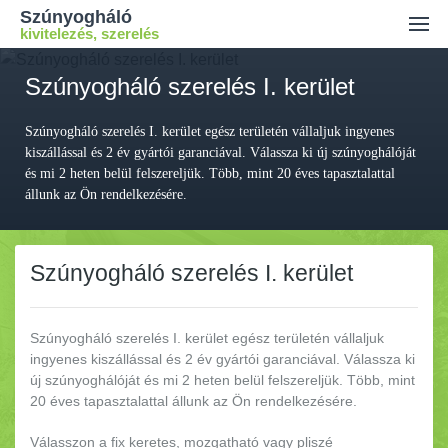
Szúnyogháló
kivitelezés, szerelés
Ajánlatkérés
Szúnyogháló szerelés I. kerület
Kiszállási díj
Szúnyogháló szerelés I. kerület egész területén vállaljuk ingyenes
Kapcsolat
kiszállással és 2 év gyártói garanciával. Válassza ki új szúnyoghálóját
és mi 2 heten belül felszereljük. Több, mint 20 éves tapasztalattal
állunk az Ön rendelkezésére.
Szúnyogháló szerelés I. kerület
Szúnyogháló szerelés I. kerület egész területén vállaljuk
ingyenes kiszállással és 2 év gyártói garanciával.
Válassza ki
új szúnyoghálóját és mi 2 heten belül felszereljük. Több, mint
20 éves tapasztalattal állunk az Ön rendelkezésére.
Válasszon a fix keretes, mozgatható vagy pliszé