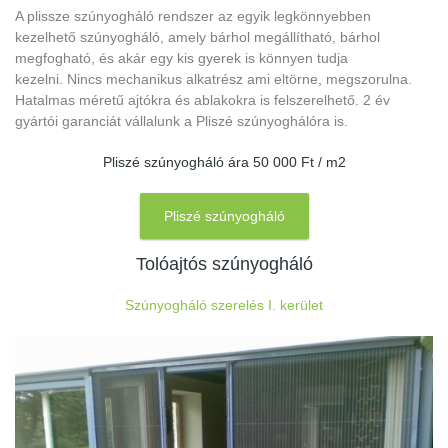
A plissze szúnyogháló rendszer az egyik legkönnyebben
kezelhető szúnyogháló, amely bárhol megállítható, bárhol
megfogható, és akár egy kis gyerek is könnyen tudja
kezelni. Nincs mechanikus alkatrész ami eltörne, megszorulna.
Hatalmas méretű ajtókra és ablakokra is felszerelhető. 2 év
gyártói garanciát vállalunk a Pliszé szúnyoghálóra is.
Pliszé szúnyogháló ára 50 000 Ft / m2
Pliszé szúnyogháló
Tolóajtós szúnyogháló
Szúnyogháló szerelés I. kerület