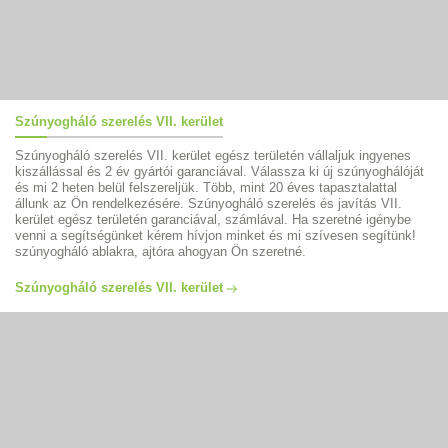
Szúnyogháló szerelés VII. kerület
Szúnyogháló szerelés VII. kerület egész területén vállaljuk ingyenes
kiszállással és 2 év gyártói garanciával. Válassza ki új szúnyoghálóját
és mi 2 heten belül felszereljük. Több, mint 20 éves tapasztalattal
állunk az Ön rendelkezésére. Szúnyogháló szerelés és javítás VII.
kerület egész területén garanciával, számlával. Ha szeretné igénybe
venni a segítségünket kérem hívjon minket és mi szívesen segítünk!
szúnyogháló ablakra, ajtóra ahogyan Ön szeretné.
Szúnyogháló szerelés VII. kerület