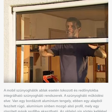
A mobil szúnyoghálók ablak esetén tokozott és redőnytokba
integrálható szúnyogháló rendszerek. A szúnyogháló működési
elve: Van egy bordázott alumínium tengely, ebben egy alapból
feszített rúgó, alumínium sínben mozgó alsó profil, mely egy
rögzített másik profilba akasztható. Az oldalsó sín sörtés kefékkel