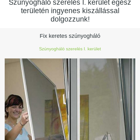
Szúnyogháló szerelés I. kerület egész
területén ingyenes kiszállással
dolgozzunk!
Fix keretes szúnyogháló
Szúnyogháló szerelés I. kerület