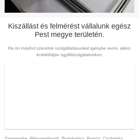
Kiszállást és felmérést vállalunk egész
Pest megye területén.
Ha ön máshol szeretné szolgáltatásunkat igénybe venni, akkor
érdeklődjön ügyfélszolgálatunkon.
Szentendre, Pilisszentlászló, Budakalász, Pomáz, Csobánka,