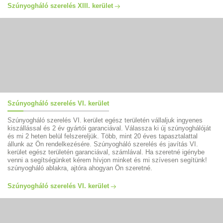
Szúnyogháló szerelés XIII. kerület
Szúnyogháló szerelés VI. kerület
Szúnyogháló szerelés VI. kerület egész területén vállaljuk ingyenes
kiszállással és 2 év gyártói garanciával. Válassza ki új szúnyoghálóját
és mi 2 heten belül felszereljük. Több, mint 20 éves tapasztalattal
állunk az Ön rendelkezésére. Szúnyogháló szerelés és javítás VI.
kerület egész területén garanciával, számlával. Ha szeretné igénybe
venni a segítségünket kérem hívjon minket és mi szívesen segítünk!
szúnyogháló ablakra, ajtóra ahogyan Ön szeretné.
Szúnyogháló szerelés VI. kerület