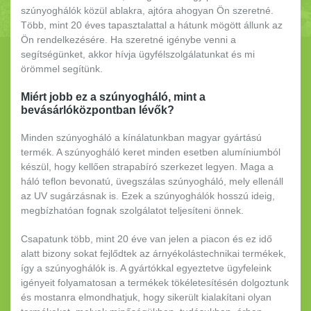
szúnyoghálók közül ablakra, ajtóra ahogyan Ön szeretné.
Több, mint 20 éves tapasztalattal a hátunk mögött állunk az
Ön rendelkezésére. Ha szeretné igénybe venni a
segítségünket, akkor hívja ügyfélszolgálatunkat és mi
örömmel segítünk.
Miért jobb ez a szúnyogháló, mint a
bevásárlóközpontban lévők?
Minden szúnyogháló a kínálatunkban magyar gyártású
termék. A szúnyogháló keret minden esetben alumíniumból
készül, hogy kellően strapabíró szerkezet legyen. Maga a
háló teflon bevonatú, üvegszálas szúnyogháló, mely ellenáll
az UV sugárzásnak is. Ezek a szúnyoghálók hosszú ideig,
megbízhatóan fognak szolgálatot teljesíteni önnek.
Csapatunk több, mint 20 éve van jelen a piacon és ez idő
alatt bizony sokat fejlődtek az árnyékolástechnikai termékek,
így a szúnyoghálók is. A gyártókkal egyeztetve ügyfeleink
igényeit folyamatosan a termékek tökéletesítésén dolgoztunk
és mostanra elmondhatjuk, hogy sikerült kialakítani olyan