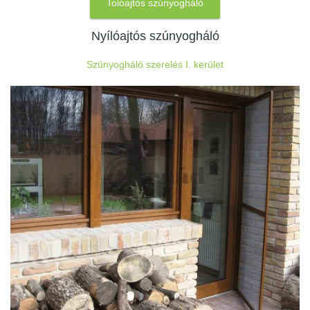
Tolóajtós szúnyogháló
Nyílóajtós szúnyogháló
Szúnyogháló szerelés I. kerület