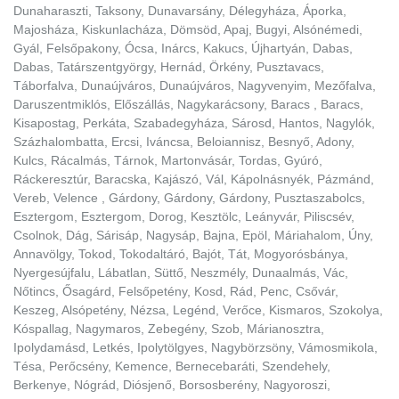
Dunaharaszti, Taksony, Dunavarsány, Délegyháza, Áporka,
Majosháza, Kiskunlacháza, Dömsöd, Apaj, Bugyi, Alsónémedi,
Gyál, Felsőpakony, Ócsa, Inárcs, Kakucs, Újhartyán, Dabas,
Dabas, Tatárszentgyörgy, Hernád, Örkény, Pusztavacs,
Táborfalva, Dunaújváros, Dunaújváros, Nagyvenyim, Mezőfalva,
Daruszentmiklós, Előszállás, Nagykarácsony, Baracs , Baracs,
Kisapostag, Perkáta, Szabadegyháza, Sárosd, Hantos, Nagylók,
Százhalombatta, Ercsi, Iváncsa, Beloiannisz, Besnyő, Adony,
Kulcs, Rácalmás, Tárnok, Martonvásár, Tordas, Gyúró,
Ráckeresztúr, Baracska, Kajászó, Vál, Kápolnásnyék, Pázmánd,
Vereb, Velence , Gárdony, Gárdony, Gárdony, Pusztaszabolcs,
Esztergom, Esztergom, Dorog, Kesztölc, Leányvár, Piliscsév,
Csolnok, Dág, Sárisáp, Nagysáp, Bajna, Epöl, Máriahalom, Úny,
Annavölgy, Tokod, Tokodaltáró, Bajót, Tát, Mogyorósbánya,
Nyergesújfalu, Lábatlan, Süttő, Neszmély, Dunaalmás, Vác,
Nőtincs, Ősagárd, Felsőpetény, Kosd, Rád, Penc, Csővár,
Keszeg, Alsópetény, Nézsa, Legénd, Verőce, Kismaros, Szokolya,
Kóspallag, Nagymaros, Zebegény, Szob, Márianosztra,
Ipolydamásd, Letkés, Ipolytölgyes, Nagybörzsöny, Vámosmikola,
Tésa, Perőcsény, Kemence, Bernecebaráti, Szendehely,
Berkenye, Nógrád, Diósjenő, Borsosberény, Nagyoroszi,