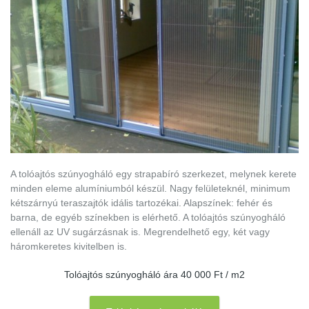
A tolóajtós szúnyogháló egy strapabíró szerkezet, melynek kerete
minden eleme alumíniumból készül. Nagy felületeknél, minimum
kétszárnyú teraszajtók idális tartozékai. Alapszínek: fehér és
barna, de egyéb színekben is elérhető. A tolóajtós szúnyogháló
ellenáll az UV sugárzásnak is. Megrendelhető egy, két vagy
háromkeretes kivitelben is.
Tolóajtós szúnyogháló ára 40 000 Ft / m2