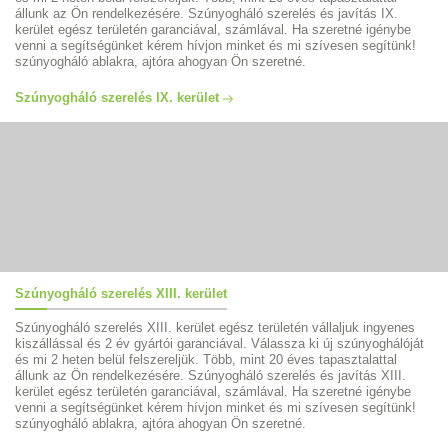
állunk az Ön rendelkezésére. Szúnyogháló szerelés és javítás IX.
kerület egész területén garanciával, számlával. Ha szeretné igénybe
venni a segítségünket kérem hívjon minket és mi szívesen segítünk!
szúnyogháló ablakra, ajtóra ahogyan Ön szeretné.
Szúnyogháló szerelés IX. kerület
Szúnyogháló szerelés XIII. kerület
Szúnyogháló szerelés XIII. kerület egész területén vállaljuk ingyenes
kiszállással és 2 év gyártói garanciával. Válassza ki új szúnyoghálóját
és mi 2 heten belül felszereljük. Több, mint 20 éves tapasztalattal
állunk az Ön rendelkezésére. Szúnyogháló szerelés és javítás XIII.
kerület egész területén garanciával, számlával. Ha szeretné igénybe
venni a segítségünket kérem hívjon minket és mi szívesen segítünk!
szúnyogháló ablakra, ajtóra ahogyan Ön szeretné.