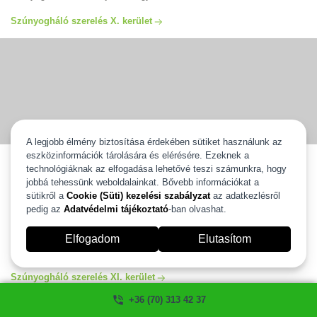
Szúnyogháló szerelés X. kerület
A legjobb élmény biztosítása érdekében sütiket használunk az
eszközinformációk tárolására és elérésére. Ezeknek a
Szúnyogháló szerelés XI. kerület
technológiáknak az elfogadása lehetővé teszi számunkra, hogy
jobbá tehessünk weboldalainkat. Bővebb információkat a
Szúnyogháló szerelés XI. kerület egész területén vállaljuk ingyenes
kiszállással és 2 év gyártói garanciával. Válassza ki új szúnyoghálóját
sütikről a
Cookie (Süti) kezelési szabályzat
az adatkezlésről
és mi 2 heten belül felszereljük. Több, mint 20 éves tapasztalattal
pedig az
Adatvédelmi tájékoztató
-ban olvashat.
állunk az Ön rendelkezésére. Szúnyogháló szerelés és javítás XI.
kerület egész területén garanciával, számlával. Ha szeretné igénybe
Elfogadom
Elutasítom
venni a segítségünket kérem hívjon minket és mi szívesen segítünk!
szúnyogháló ablakra, ajtóra ahogyan Ön szeretné.
Szúnyogháló szerelés XI. kerület
+36 (70) 313 42 37