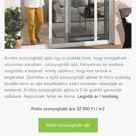
A rolós szúnyogháló ajtót úgy is szokták hívni, hogy mozgatható -
vízszintes irányban - szúnyogháló ajtó. Kényelmes és modern
megoldás a bejárati, erkély ajtókhoz, hogy kint tartsuk a
bogarakat. Szemben a nyíló szúnyogháló ajtóval itt nincs szükség
további térre az ajtó kinyításához ezért szívesen választják az
emberek. A rólos szúnyogháló ajtóra is 2 év gyártói garanciát
vállalunk. Alapszínek: fehér és barna.
Legjobb ár / minőség.
Rolós szúnyogháló ára 32 000 Ft / m2
Rolós szúnyogháló ajtó