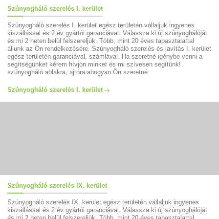
Szúnyogháló szerelés I. kerület
Szúnyogháló szerelés I. kerület egész területén vállaljuk ingyenes
kiszállással és 2 év gyártói garanciával. Válassza ki új szúnyoghálóját
és mi 2 heten belül felszereljük. Több, mint 20 éves tapasztalattal
állunk az Ön rendelkezésére. Szúnyogháló szerelés és javítás I. kerület
egész területén garanciával, számlával. Ha szeretné igénybe venni a
segítségünket kérem hívjon minket és mi szívesen segítünk!
szúnyogháló ablakra, ajtóra ahogyan Ön szeretné.
Szúnyogháló szerelés I. kerület
Szúnyogháló szerelés IX. kerület
Szúnyogháló szerelés IX. kerület egész területén vállaljuk ingyenes
kiszállással és 2 év gyártói garanciával. Válassza ki új szúnyoghálóját
és mi 2 heten belül felszereljük. Több, mint 20 éves tapasztalattal