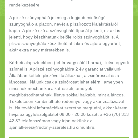
rendelkezésére.
A pliszé szúnyogháló jelenleg a legjobb minőségű
szúnyogháló a piacon, nevét a pliszírozott kialakításáról
kapta. A pliszé szó a szúnyogháló típusát jelenti, ez azt is
jelenti, hogy készíthetünk belőle rolós szúnyoghálót is. A
pliszé szúnyogháló készíthető ablakra és ajtóra egyaránt,
akár extra nagy méretekben is.
Kérheti alapszínekben (fehér vagy sötét barna), illetve egyedi
színnel is. A pliszé szúnyoghálóra 2 év garanciát vállalunk.
Általában kétféle pliszével találkozhat, a zsinórossal és a
láncossal. Nálunk csak a zsinórosat lehet elérni, amelyben
nincsnek mechanikai alkatrészek, amelyek
meghibásodhatnának, illetve sokkal halkabb, mint a láncos.
Tökéletesen kombinálható redőnnyel vagy akár zsalúziával
is. Ha további információkat szeretne megtudni, akkor kérem
hívja az ügyfélszolgálatot 08:00 - 20:00 között a +36 (70) 313
42 37 telefonszámon vagy írjon nekünk az
ajanlatkeres@redony-szereles.hu címünkre.