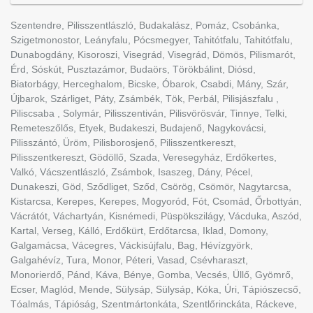
Szentendre, Pilisszentlászló, Budakalász, Pomáz, Csobánka,
Szigetmonostor, Leányfalu, Pócsmegyer, Tahitótfalu, Tahitótfalu,
Dunabogdány, Kisoroszi, Visegrád, Visegrád, Dömös, Pilismarót,
Érd, Sóskút, Pusztazámor, Budaörs, Törökbálint, Diósd,
Biatorbágy, Herceghalom, Bicske, Óbarok, Csabdi, Mány, Szár,
Újbarok, Szárliget, Páty, Zsámbék, Tök, Perbál, Pilisjászfalu ,
Piliscsaba , Solymár, Pilisszentiván, Pilisvörösvár, Tinnye, Telki,
Remeteszőlős, Etyek, Budakeszi, Budajenő, Nagykovácsi,
Pilisszántó, Üröm, Pilisborosjenő, Pilisszentkereszt,
Pilisszentkereszt, Gödöllő, Szada, Veresegyház, Erdőkertes,
Valkó, Vácszentlászló, Zsámbok, Isaszeg, Dány, Pécel,
Dunakeszi, Göd, Sződliget, Sződ, Csörög, Csömör, Nagytarcsa,
Kistarcsa, Kerepes, Kerepes, Mogyoród, Fót, Csomád, Őrbottyán,
Vácrátót, Váchartyán, Kisnémedi, Püspökszilágy, Vácduka, Aszód,
Kartal, Verseg, Kálló, Erdőkürt, Erdőtarcsa, Iklad, Domony,
Galgamácsa, Vácegres, Váckisújfalu, Bag, Hévízgyörk,
Galgahévíz, Tura, Monor, Péteri, Vasad, Csévharaszt,
Monorierdő, Pánd, Káva, Bénye, Gomba, Vecsés, Üllő, Gyömrő,
Ecser, Maglód, Mende, Sülysáp, Sülysáp, Kóka, Úri, Tápiószecső,
Tóalmás, Tápióság, Szentmártonkáta, Szentlőrinckáta, Ráckeve,