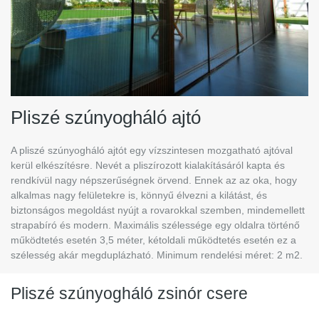
Pliszé szúnyogháló ajtó
A pliszé szúnyogháló ajtót egy vízszintesen mozgatható ajtóval
kerül elkészítésre. Nevét a pliszírozott kialakításáról kapta és
rendkívül nagy népszerűségnek örvend. Ennek az az oka, hogy
alkalmas nagy felületekre is, könnyű élvezni a kilátást, és
biztonságos megoldást nyújt a rovarokkal szemben, mindemellett
strapabíró és modern. Maximális szélessége egy oldalra történő
működtetés esetén 3,5 méter, kétoldali működtetés esetén ez a
szélesség akár megduplázható. Minimum rendelési méret: 2 m2.
Pliszé szúnyogháló zsinór csere