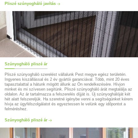
Pliszé szúnyogháló javítás
Szúnyogháló pliszé ár
Pliszé szúnyogháló szerelést vállalunk Pest megye egész területén.
Ingyenes kiszállással és 2 év gyártói garanciával. Több, mint 20 éves
tapasztalattal a hátunk mögött állunk az Ön rendelkezésére. Hívjon
minket és mi szívesen segítünk. Pliszé szúnyogháló árát megtalálja az
oldalon. Az ár tartalmazza a felszerelés díjját is. Új szúnyoghálóját két
hét alatt felszereljük. Ha szeretné igénybe venni a segítségünket kérem
hívja az ügyfélszolgálatot és egyeztessen le velünk egy időpontot a
felméréshez.
Szúnyogháló pliszé ár