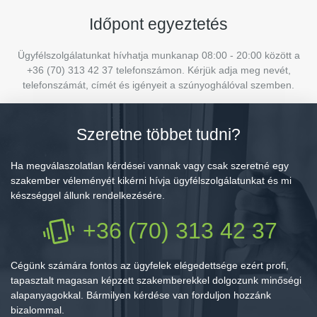
Időpont egyeztetés
Ügyfélszolgálatunkat hívhatja munkanap 08:00 - 20:00 között a
+36 (70) 313 42 37 telefonszámon. Kérjük adja meg nevét,
telefonszámát, címét és igényeit a szúnyoghálóval szemben.
Szeretne többet tudni?
Ha megválaszolatlan kérdései vannak vagy csak szeretné egy
szakember véleményét kikérni hívja ügyfélszolgálatunkat és mi
készséggel állunk rendelkezésére.
+36 (70) 313 42 37
Cégünk számára fontos az ügyfelek elégedettsége ezért profi,
tapasztalt magasan képzett szakemberekkel dolgozunk minőségi
alapanyagokkal. Bármilyen kérdése van forduljon hozzánk
bizalommal.