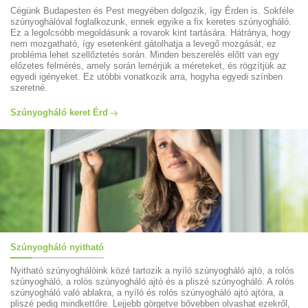
Cégünk Budapesten és Pest megyében dolgozik, így Érden is. Sokféle
szúnyoghálóval foglalkozunk, ennek egyike a fix keretes szúnyogháló.
Ez a legolcsóbb megoldásunk a rovarok kint tartására. Hátránya, hogy
nem mozgatható, így esetenként gátolhatja a levegő mozgását, ez
probléma lehet szellőztetés során. Minden beszerelés előtt van egy
előzetes felmérés, amely során lemérjük a méreteket, és rögzítjük az
egyedi igényeket. Ez utóbbi vonatkozik arra, hogyha egyedi színben
szeretné.
Szúnyogháló keret Érd
Szúnyogháló nyitható
Nyitható szúnyoghálóink közé tartozik a nyíló szúnyogháló ajtó, a rolós
szúnyogháló, a rolós szúnyogháló ajtó és a pliszé szúnyogháló. A rolós
szúnyogháló való ablakra, a nyíló és rolós szúnyogháló ajtó ajtóra, a
pliszé pedig mindkettőre. Lejjebb görgetve bővebben olvashat ezekről,