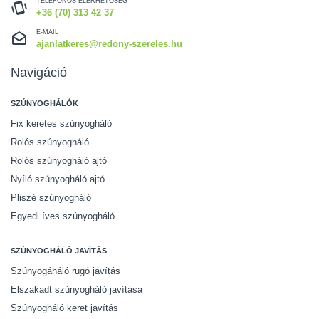
TELEFONOS ELÉRHETŐSÉG
+36 (70) 313 42 37
E-MAIL
ajanlatkeres@redony-szereles.hu
Navigáció
SZÚNYOGHÁLÓK
Fix keretes szúnyogháló
Rolós szúnyogháló
Rolós szúnyogháló ajtó
Nyíló szúnyogháló ajtó
Pliszé szúnyogháló
Egyedi íves szúnyogháló
SZÚNYOGHÁLÓ JAVÍTÁS
Szúnyogáháló rugó javítás
Elszakadt szúnyogháló javítása
Szúnyogháló keret javítás