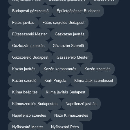
Budapesti gázszerelő
Épületgépészet Budapest
Fűtés javítás
Fűtés szerelés Budapest
Fűtésszerelő Mester
Gázkazán javítás
Gázkazán szerelés
Gázkazán Szerelő
Gázszerelő Budapest
Gázszerelő Mester
Kazán javítás
Kazán karbantartás
Kazán szerelés
Kazán szerelő
Kerti Pergola
Klíma árak szereléssel
Klíma beépítés
Klíma javítás Budapest
Klímaszerelés Budapesten
Napellenző javítás
Napellenző szerelés
Nozo Klímaszerelés
Nyílászáró Mester
Nyílászáró Pécs