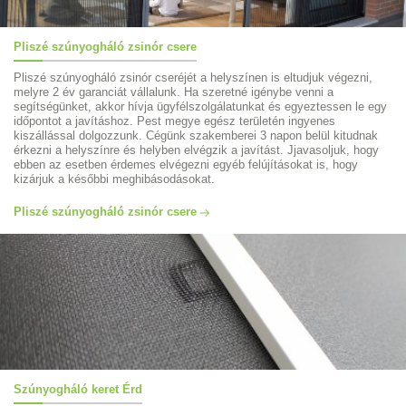
Pliszé szúnyogháló zsinór csere
Pliszé szúnyogháló zsinór cseréjét a helyszínen is eltudjuk végezni,
melyre 2 év garanciát vállalunk. Ha szeretné igénybe venni a
segítségünket, akkor hívja ügyfélszolgálatunkat és egyeztessen le egy
időpontot a javításhoz. Pest megye egész területén ingyenes
kiszállással dolgozzunk. Cégünk szakemberei 3 napon belül kitudnak
érkezni a helyszínre és helyben elvégzik a javítást. Jjavasoljuk, hogy
ebben az esetben érdemes elvégezni egyéb felújításokat is, hogy
kizárjuk a későbbi meghibásodásokat.
Pliszé szúnyogháló zsinór csere
Szúnyogháló keret Érd