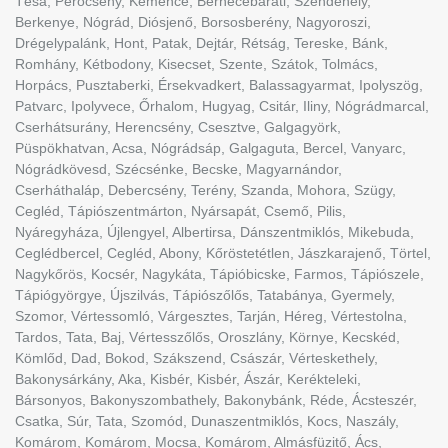
Tésa, Perőcsény, Kemence, Bernecebaráti, Szendehely,
Berkenye, Nógrád, Diósjenő, Borsosberény, Nagyoroszi,
Drégelypalánk, Hont, Patak, Dejtár, Rétság, Tereske, Bánk,
Romhány, Kétbodony, Kisecset, Szente, Szátok, Tolmács,
Horpács, Pusztaberki, Érsekvadkert, Balassagyarmat, Ipolyszög,
Patvarc, Ipolyvece, Őrhalom, Hugyag, Csitár, Iliny, Nógrádmarcal,
Cserhátsurány, Herencsény, Csesztve, Galgagyörk,
Püspökhatvan, Acsa, Nógrádsáp, Galgaguta, Bercel, Vanyarc,
Nógrádkövesd, Szécsénke, Becske, Magyarnándor,
Cserháthaláp, Debercsény, Terény, Szanda, Mohora, Szügy,
Cegléd, Tápiószentmárton, Nyársapát, Csemő, Pilis,
Nyáregyháza, Újlengyel, Albertirsa, Dánszentmiklós, Mikebuda,
Ceglédbercel, Cegléd, Abony, Kőröstetétlen, Jászkarajenő, Törtel,
Nagykőrös, Kocsér, Nagykáta, Tápióbicske, Farmos, Tápiószele,
Tápiógyörgye, Újszilvás, Tápiószőlős, Tatabánya, Gyermely,
Szomor, Vértessomló, Várgesztes, Tarján, Héreg, Vértestolna,
Tardos, Tata, Baj, Vértesszőlős, Oroszlány, Környe, Kecskéd,
Kömlőd, Dad, Bokod, Szákszend, Császár, Vérteskethely,
Bakonysárkány, Aka, Kisbér, Kisbér, Ászár, Kerékteleki,
Bársonyos, Bakonyszombathely, Bakonybánk, Réde, Ácsteszér,
Csatka, Súr, Tata, Szomód, Dunaszentmiklós, Kocs, Naszály,
Komárom, Komárom, Mocsa, Komárom, Almásfüzitő, Ács,