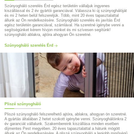
Szúnyogháló szerelés Érd egész területén vállaljuk ingyenes
kiszállással és 2 év gyártói garanciával. Válassza ki új szúnyoghálóját
és mi 2 heten belül felszereljük. Több, mint 20 éves tapasztalattal
állunk az Ön rendelkezésére. Szúnyogháló szerelés és javítás Érd
egész területén garanciával, számlával. Ha szeretné igénybe venni a
segítségünket kérem hívjon minket és mi szívesen segítünk!
szúnyogháló ablakra, ajtóra ahogyan Ön szeretné.
Szúnyogháló szerelés Érd
Pliszé szúnyogháló
Pliszé szúnyogháló felszerelhető ajtóra, ablakra, ahogyan ön szeretné.
A gyártás általában 2 hetet szokott igénybe venni. Szúnyoghálóinkra 2
év garanciát vállalunk. Szakembereink kiszállása minden esetben
díjmentes Pest megyében. 20 éves tapasztalattal a hátunk mögött
állunk az Ön rendelkezésére. A pliszé szúnyogháló a legjobb minőségű