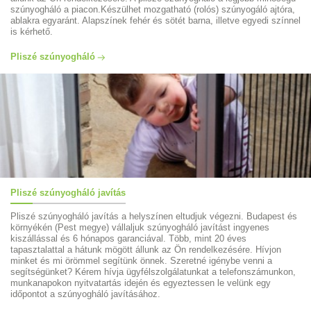
szúnyogháló a piacon.Készülhet mozgatható (rolós) szúnyogáló ajtóra,
ablakra egyaránt. Alapszínek fehér és sötét barna, illetve egyedi színnel
is kérhető.
Pliszé szúnyogháló
Pliszé szúnyogháló javítás
Pliszé szúnyogháló javítás a helyszínen eltudjuk végezni. Budapest és
környékén (Pest megye) vállaljuk szúnyogháló javítást ingyenes
kiszállással és 6 hónapos garanciával. Több, mint 20 éves
tapasztalattal a hátunk mögött állunk az Ön rendelkezésére. Hívjon
minket és mi örömmel segítünk önnek. Szeretné igénybe venni a
segítségünket? Kérem hívja ügyfélszolgálatunkat a telefonszámunkon,
munkanapokon nyitvatartás idején és egyeztessen le velünk egy
időpontot a szúnyogháló javításához.