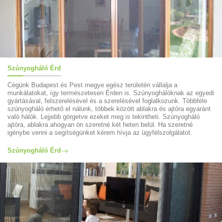
Szúnyogháló Érd
Cégünk Budapest és Pest megye egész területén vállalja a
munkálatokat, így természetesen Érden is. Szúnyoghálóknak az egyedi
gyártásával, felszerelésével és a szerelésével foglalkozunk. Többféle
szúnyogháló érhető el nálunk, többek között ablakra és ajtóra egyaránt
való hálók. Lejjebb görgetve ezeket meg is tekintheti. Szúnyogháló
ajtóra, ablakra ahogyan ön szeretné két heten belül. Ha szeretné
igénybe venni a segítségünket kérem hívja az ügyfélszolgálatot.
Szúnyogháló Érd