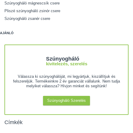
Szúnyogháló mágnescsík csere
Pliszé szúnyogháló zsinór csere
Szúnyogháló zsanér csere
AJÁNLÓ
Szúnyogháló
kivitelezés, szerelés
Válassza ki szúnyoghálóját, mi legyártjuk, kiszállítjuk és
felszereljük. Termékeinkre 2 év garanciát vállalunk. Nem tudja
melyiket válassza? Hívjon minket és segítünk!
Szúnyogháló Szerelés
Címkék