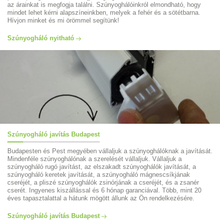
az árainkat is megfogja találni. Szúnyoghálóinkról elmondható, hogy
mindet lehet kérni alapszíneinkben, melyek a fehér és a sötétbarna.
Hívjon minket és mi örömmel segítünk!
Szúnyogháló nyitható
Szúnyogháló javítás Budapest
Budapesten és Pest megyében vállaljuk a szúnyoghálóknak a javítását.
Mindenféle szúnyoghálónak a szerelését vállaljuk. Vállaljuk a
szúnyogháló rugó javítást, az elszakadt szúnyoghálók javítását, a
szúnyogháló keretek javítását, a szúnyogháló mágnescsíkjának
cseréjét, a pliszé szúnyoghálók zsinórjának a cseréjét, és a zsanér
cserét. Ingyenes kiszállással és 6 hónap garanciával. Több, mint 20
éves tapasztalattal a hátunk mögött állunk az Ön rendelkezésére.
Szúnyogháló javítás Budapest