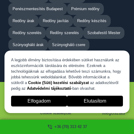
Penészmentesítés Budapest
Prémium redőny
Redőny árak
Redőny javítás
Redőny készítés
Redőny szerelés
Redőny szerelés
Szobafestő Mester
Szúnyogháló árak
Szúnyogháló csere
Szúnyogháló javítás
Szúnyogháló szerelés
A legjobb élmény biztosítása érdekében sütiket használunk az
eszközinformációk tárolására és elérésére. Ezeknek a
Tisztasági festés
technológiáknak az elfogadása lehetővé teszi számunkra, hogy
jobbá tehessünk weboldalainkat. Bővebb információkat a
sütikről a
Cookie (Süti) kezelési szabályzat
az adatkezlésről
pedig az
Adatvédelmi tájékoztató
-ban olvashat.
© Minden jog fenntartva! Szúnyogháló szerelés -
Elfogadom
Elutasítom
Fekete Sándor
Megosztás
Cookie szabályzat
Adatvédelem
+36 (70) 313 42 37
Kapcsolat és Impresszum