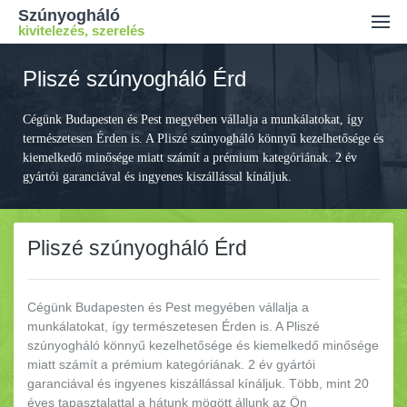
Szúnyogháló
kivitelezés, szerelés
Ajánlatkérés
Pliszé szúnyogháló Érd
Kiszállási díj
Cégünk Budapesten és Pest megyében vállalja a munkálatokat, így
Kapcsolat
természetesen Érden is. A Pliszé szúnyogháló könnyű kezelhetősége és
kiemelkedő minősége miatt számít a prémium kategóriának. 2 év
gyártói garanciával és ingyenes kiszállással kínáljuk.
Pliszé szúnyogháló Érd
Cégünk Budapesten és Pest megyében vállalja a
munkálatokat, így természetesen Érden is. A Pliszé
szúnyogháló könnyű kezelhetősége és kiemelkedő minősége
miatt számít a prémium kategóriának. 2 év gyártói
garanciával és ingyenes kiszállással kínáljuk. Több, mint 20
éves tapasztalattal a hátunk mögött állunk az Ön