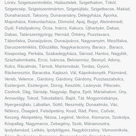
Lórév, Szigetszentmiklós, Halásztelek, Szigethalom, Tököl,
Szigetcsép, Szigetszentmárton, Szigetújfalu, Szigetbecse, Makád,
Dunaharaszti, Taksony, Dunavarsány, Délegyháza, Áporka,
Majosháza, Kiskunlacháza, Dömsöd, Apaj, Bugyi, Alsónémedi,
Gyál, Felsőpakony, Ócsa, Inárcs, Kakucs, Újhartyán, Dabas,
Dabas, Tatárszentgyörgy, Hernád, Örkény, Pusztavacs,
Táborfalva, Dunaújváros, Dunaújváros, Nagyvenyim, Mezőfalva,
Daruszentmiklós, Előszállás, Nagykarácsony, Baracs , Baracs,
Kisapostag, Perkáta, Szabadegyháza, Sárosd, Hantos, Nagylók,
Százhalombatta, Ercsi, Iváncsa, Beloiannisz, Besnyő, Adony,
Kulcs, Rácalmás, Tárnok, Martonvásár, Tordas, Gyúró,
Ráckeresztúr, Baracska, Kajászó, Vál, Kápolnásnyék, Pázmánd,
Vereb, Velence , Gárdony, Gárdony, Gárdony, Pusztaszabolcs,
Esztergom, Esztergom, Dorog, Kesztölc, Leányvár, Piliscsév,
Csolnok, Dág, Sárisáp, Nagysáp, Bajna, Epöl, Máriahalom, Úny,
Annavölgy, Tokod, Tokodaltáró, Bajót, Tát, Mogyorósbánya,
Nyergesújfalu, Lábatlan, Süttő, Neszmély, Dunaalmás, Vác,
Nőtincs, Ősagárd, Felsőpetény, Kosd, Rád, Penc, Csővár,
Keszeg, Alsópetény, Nézsa, Legénd, Verőce, Kismaros, Szokolya,
Kóspallag, Nagymaros, Zebegény, Szob, Márianosztra,
Ipolydamásd, Letkés, Ipolytölgyes, Nagybörzsöny, Vámosmikola,