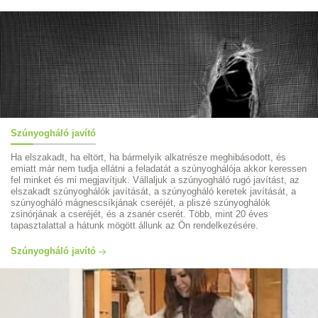
Szúnyogháló javító
Ha elszakadt, ha eltört, ha bármelyik alkatrésze meghibásodott, és
emiatt már nem tudja ellátni a feladatát a szúnyoghálója akkor keressen
fel minket és mi megjavítjuk. Vállaljuk a szúnyogháló rugó javítást, az
elszakadt szúnyoghálók javítását, a szúnyogháló keretek javítását, a
szúnyogháló mágnescsíkjának cseréjét, a pliszé szúnyoghálók
zsinórjának a cseréjét, és a zsanér cserét. Több, mint 20 éves
tapasztalattal a hátunk mögött állunk az Ön rendelkezésére.
Szúnyogháló javító