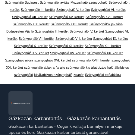
Szúnyogháló Budapest
Szúnyogháló javítás
Mozgatható szúnyogháló
Szúnyogháló I.
kerület
Szúnyogháló III. kerület
Szúnyogháló V. kerület
Szúnyogháló VI. kerület
Szúnyogháló XII. kerület
Szúnyogháló XV. kerület
Szúnyogháló XVII. kerület
Szúnyogháló XIX. kerület
Szúnyogháló XXII. kerület
Szúnyoghálók javítása
Budapesten
Ajánló
Szúnyogháló II. kerület
Szúnyogháló IV. kerület
Szúnyogháló VI.
kerület
Szúnyogháló VII. kerület
Szúnyogháló VIII. kerület
Szúnyogháló IX. kerület
Szúnyogháló X. kerület
Szúnyogháló XI. kerület
Szúnyogháló XIII. kerület
Szúnyogháló XIV. kerület
Szúnyogháló XV. kerület
Szúnyogháló XX. kerület
Szúnyogháló ajtóra
szúnyogháló XVI. kerület
szúnyogháló XVIII. kerület
szúnyogháló
XXI. kerület
szúnyogháló ablakra
fix ajto szúnyogháló
kis állat biztos háló
állatbiztos
szúnyogháló
kisállatbiztos szúnyogháló
zsanér
Szúnyogháló tetőablakra
Gázkazán karbantartás - Gázkazán karbantartás
Gázkazán karbantartás - Cégünk vállalja bármilyen márkájú,
típusú és korú Gázkazán karbantartását garanciával