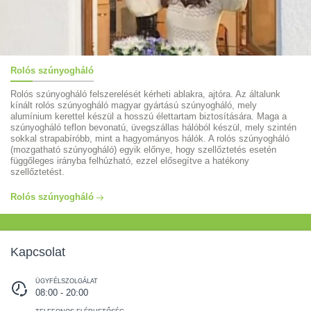
Rolós szúnyogháló
Rolós szúnyogháló felszerelését kérheti ablakra, ajtóra. Az általunk
kínált rolós szúnyogháló magyar gyártású szúnyogháló, mely
alumínium kerettel készül a hosszú élettartam biztosítására. Maga a
szúnyogháló teflon bevonatú, üvegszállas hálóból készül, mely szintén
sokkal strapabíróbb, mint a hagyományos hálók. A rolós szúnyogháló
(mozgatható szúnyogháló) egyik előnye, hogy szellőztetés esetén
függőleges irányba felhúzható, ezzel elősegítve a hatékony
szellőztetést.
Rolós szúnyogháló
Kapcsolat
ÜGYFÉLSZOLGÁLAT
08:00 - 20:00