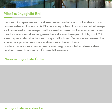
Pliszé szúnyogháló Érd
Cégünk Budapesten és Pest megyében vállalja a munkálatokat, így
természetesen Érden is. A Pliszé szúnyogháló könnyű kezelhetősége
és kiemelkedő minősége miatt számít a prémium kategóriának. 2 év
gyártói garanciával és ingyenes kiszállással kínáljuk. Több, mint 20
éves tapasztalattal a hátunk mögött állunk az Ön rendelkezésére. Ha
szeretné igénybe venni a segítségünket kérem hívja
ügyfélszolgálatunkat és egyeztessen egy időpontot a felméréshez.
Szakembereink állnak az Ön rendelkezésére.
Pliszé szúnyogháló Érd
Szúnyogháló szerelés Érd